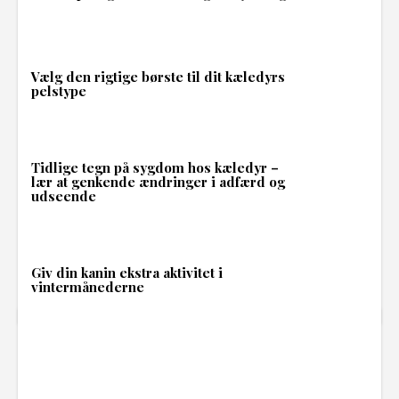
Vælg den rigtige børste til dit kæledyrs
pelstype
Tidlige tegn på sygdom hos kæledyr –
lær at genkende ændringer i adfærd og
udseende
Giv din kanin ekstra aktivitet i
vintermånederne