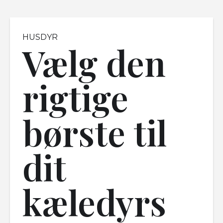
HUSDYR
Vælg den
rigtige
børste til
dit
kæledyrs