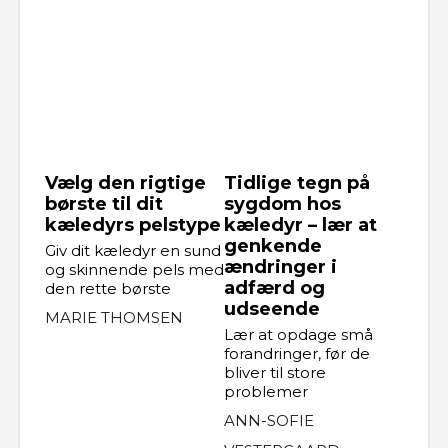
Vælg den rigtige
Tidlige tegn på
børste til dit
sygdom hos
kæledyrs pelstype
kæledyr – lær at
genkende
Giv dit kæledyr en sund
ændringer i
og skinnende pels med
adfærd og
den rette børste
udseende
MARIE THOMSEN
Lær at opdage små
forandringer, før de
bliver til store
problemer
ANN-SOFIE