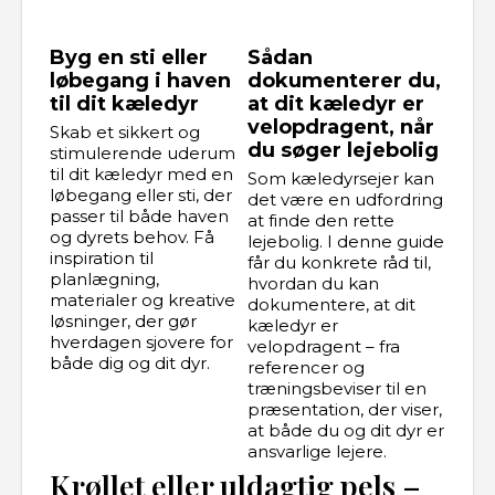
Byg en sti eller
Sådan
løbegang i haven
dokumenterer du,
til dit kæledyr
at dit kæledyr er
velopdragent, når
Skab et sikkert og
du søger lejebolig
stimulerende uderum
til dit kæledyr med en
Som kæledyrsejer kan
løbegang eller sti, der
det være en udfordring
passer til både haven
at finde den rette
og dyrets behov. Få
lejebolig. I denne guide
inspiration til
får du konkrete råd til,
planlægning,
hvordan du kan
materialer og kreative
dokumentere, at dit
løsninger, der gør
kæledyr er
hverdagen sjovere for
velopdragent – fra
både dig og dit dyr.
referencer og
træningsbeviser til en
præsentation, der viser,
at både du og dit dyr er
ansvarlige lejere.
Krøllet eller uldagtig pels –