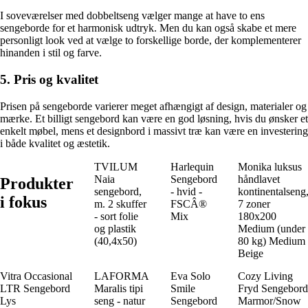
I soveværelser med dobbeltseng vælger mange at have to ens
sengeborde for et harmonisk udtryk. Men du kan også skabe et mere
personligt look ved at vælge to forskellige borde, der komplementerer
hinanden i stil og farve.
5. Pris og kvalitet
Prisen på sengeborde varierer meget afhængigt af design, materialer og
mærke. Et billigt sengebord kan være en god løsning, hvis du ønsker et
enkelt møbel, mens et designbord i massivt træ kan være en investering
i både kvalitet og æstetik.
TVILUM
Harlequin
Monika luksus
Naia
Sengebord
håndlavet
Produkter
sengebord,
- hvid -
kontinentalseng
i fokus
m. 2 skuffer
FSCÂ®
7 zoner
- sort folie
Mix
180x200
og plastik
Medium (under
(40,4x50)
80 kg) Medium
Beige
Vitra Occasional
LAFORMA
Eva Solo
Cozy Living
LTR Sengebord
Maralis tipi
Smile
Fryd Sengebord
Lys
seng - natur
Sengebord
Marmor/Snow