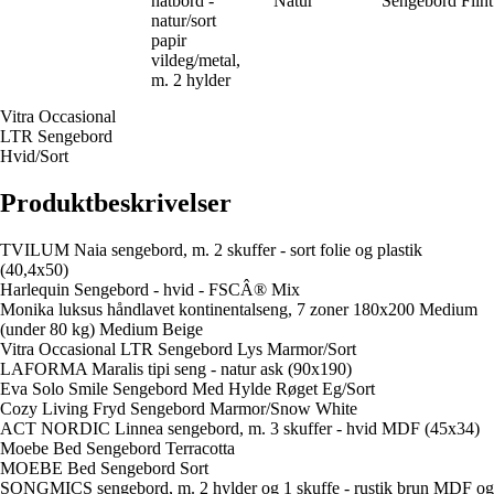
natbord -
Natur
Sengebord Flint
natur/sort
papir
vildeg/metal,
m. 2 hylder
Vitra Occasional
LTR Sengebord
Hvid/Sort
Produktbeskrivelser
TVILUM Naia sengebord, m. 2 skuffer - sort folie og plastik
(40,4x50)
Harlequin Sengebord - hvid - FSCÂ® Mix
Monika luksus håndlavet kontinentalseng, 7 zoner 180x200 Medium
(under 80 kg) Medium Beige
Vitra Occasional LTR Sengebord Lys Marmor/Sort
LAFORMA Maralis tipi seng - natur ask (90x190)
Eva Solo Smile Sengebord Med Hylde Røget Eg/Sort
Cozy Living Fryd Sengebord Marmor/Snow White
ACT NORDIC Linnea sengebord, m. 3 skuffer - hvid MDF (45x34)
Moebe Bed Sengebord Terracotta
MOEBE Bed Sengebord Sort
SONGMICS sengebord, m. 2 hylder og 1 skuffe - rustik brun MDF og