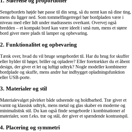
1. Størrelse og proportioner
Sengebordets højde bør passe til din seng, så du nemt kan nå dine ting,
mens du ligger ned. Som tommelfingerregel bør bordpladen være i
niveau med eller lidt under madrassens overkant. Overvej også
bredden – et kompakt bord kan være ideelt i små rum, mens et større
bord giver mere plads til lamper og opbevaring.
2. Funktionalitet og opbevaring
Tænk over, hvad du vil bruge sengebordet til. Har du brug for skuffer
eller hylder til bøger, briller og opladere? Eller foretrækker du et åbent
design, der giver et let og luftigt udtryk? Nogle modeller kombinerer
bordplade og skuffe, mens andre har indbygget opladningsfunktion
eller USB-porte.
3. Materialer og stil
Materialevalget påvirker både udseende og holdbarhed. Træ giver et
varmt og klassisk udtryk, mens metal og glas skaber en moderne og
minimalistisk stil. Du kan også finde sengeborde i kombinationer af
materialer, som f.eks. træ og stål, der giver et spændende kontrastspil.
4. Placering og symmetri