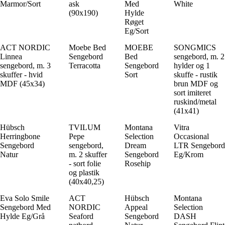
Marmor/Sort
ask
Med
White
(90x190)
Hylde
Røget
Eg/Sort
ACT NORDIC
Moebe Bed
MOEBE
SONGMICS
Linnea
Sengebord
Bed
sengebord, m. 2
sengebord, m. 3
Terracotta
Sengebord
hylder og 1
skuffer - hvid
Sort
skuffe - rustik
MDF (45x34)
brun MDF og
sort imiteret
ruskind/metal
(41x41)
Hübsch
TVILUM
Montana
Vitra
Herringbone
Pepe
Selection
Occasional
Sengebord
sengebord,
Dream
LTR Sengebord
Natur
m. 2 skuffer
Sengebord
Eg/Krom
- sort folie
Rosehip
og plastik
(40x40,25)
Eva Solo Smile
ACT
Hübsch
Montana
Sengebord Med
NORDIC
Appeal
Selection
Hylde Eg/Grå
Seaford
Sengebord
DASH