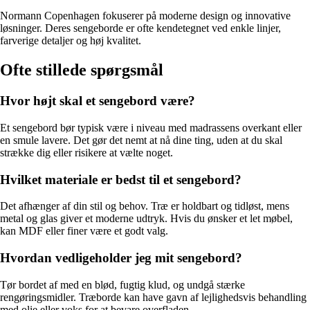
Normann Copenhagen fokuserer på moderne design og innovative
løsninger. Deres sengeborde er ofte kendetegnet ved enkle linjer,
farverige detaljer og høj kvalitet.
Ofte stillede spørgsmål
Hvor højt skal et sengebord være?
Et sengebord bør typisk være i niveau med madrassens overkant eller
en smule lavere. Det gør det nemt at nå dine ting, uden at du skal
strække dig eller risikere at vælte noget.
Hvilket materiale er bedst til et sengebord?
Det afhænger af din stil og behov. Træ er holdbart og tidløst, mens
metal og glas giver et moderne udtryk. Hvis du ønsker et let møbel,
kan MDF eller finer være et godt valg.
Hvordan vedligeholder jeg mit sengebord?
Tør bordet af med en blød, fugtig klud, og undgå stærke
rengøringsmidler. Træborde kan have gavn af lejlighedsvis behandling
med olie eller voks for at bevare overfladen.