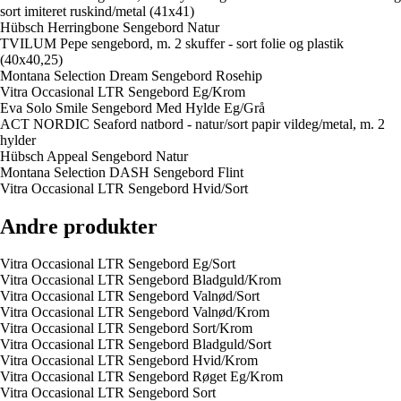
sort imiteret ruskind/metal (41x41)
Hübsch Herringbone Sengebord Natur
TVILUM Pepe sengebord, m. 2 skuffer - sort folie og plastik
(40x40,25)
Montana Selection Dream Sengebord Rosehip
Vitra Occasional LTR Sengebord Eg/Krom
Eva Solo Smile Sengebord Med Hylde Eg/Grå
ACT NORDIC Seaford natbord - natur/sort papir vildeg/metal, m. 2
hylder
Hübsch Appeal Sengebord Natur
Montana Selection DASH Sengebord Flint
Vitra Occasional LTR Sengebord Hvid/Sort
Andre produkter
Vitra Occasional LTR Sengebord Eg/Sort
Vitra Occasional LTR Sengebord Bladguld/Krom
Vitra Occasional LTR Sengebord Valnød/Sort
Vitra Occasional LTR Sengebord Valnød/Krom
Vitra Occasional LTR Sengebord Sort/Krom
Vitra Occasional LTR Sengebord Bladguld/Sort
Vitra Occasional LTR Sengebord Hvid/Krom
Vitra Occasional LTR Sengebord Røget Eg/Krom
Vitra Occasional LTR Sengebord Sort