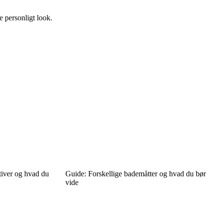
 personligt look.
tiver og hvad du
Guide: Forskellige bademåtter og hvad du bør
vide