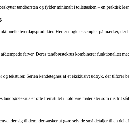
eskytter tandbørsten og fylder minimalt i toilettasken – en praktisk løsn
s
funktionelle hverdagsprodukter. Her er nogle eksempler på mærker, der 
 afdæmpede farver. Deres tandbørstekrus kombinerer funktionalitet med 
 og teksturer. Serien kendetegnes af et eksklusivt udtryk, der tilfører 
 tandbørstekrus er ofte fremstillet i holdbare materialer som rustfrit stå
ender sig til dem, der ønsker at gøre selv de små detaljer til en del 