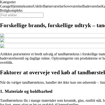
Kategorier
Garage
Hjemmekontor
Udeliv
Børneværelse
Soveværelse
Badeværelse
K
Boligkompleks
Forskellige brands, forskellige udtryk – ta
Artiklen præsenterer et bredt udvalg af tandbørstekrus i forskellige mate
badeværelsesstil og daglige rutine. Oplysningerne om produkterne er bas
overblik.
Faktorer at overveje ved køb af tandbørste
Når du vælger tandbørstekrus, handler det ikke kun om udseende – funkti
1. Materiale og holdbarhed
Tandbørstekrus fås i mange materialer som keramik, glas, rustfrit stål
for fugt, mens plast er let og praktisk til børnefamilier.