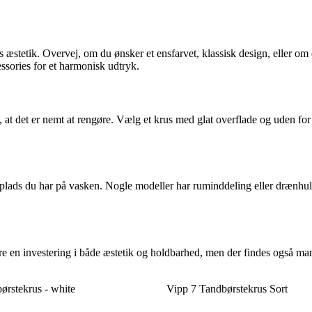
 æstetik. Overvej, om du ønsker et ensfarvet, klassisk design, eller om 
sories for et harmonisk udtryk.
gt, at det er nemt at rengøre. Vælg et krus med glat overflade og uden 
ads du har på vasken. Nogle modeller har ruminddeling eller drænhuller
e en investering i både æstetik og holdbarhed, men der findes også mange
rstekrus - white
Vipp 7 Tandbørstekrus Sort