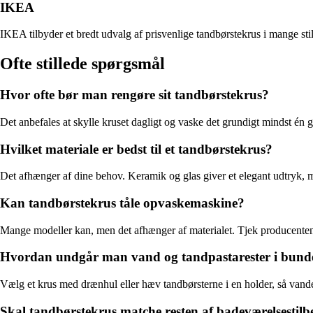
IKEA
IKEA tilbyder et bredt udvalg af prisvenlige tandbørstekrus i mange stil
Ofte stillede spørgsmål
Hvor ofte bør man rengøre sit tandbørstekrus?
Det anbefales at skylle kruset dagligt og vaske det grundigt mindst én
Hvilket materiale er bedst til et tandbørstekrus?
Det afhænger af dine behov. Keramik og glas giver et elegant udtryk, m
Kan tandbørstekrus tåle opvaskemaskine?
Mange modeller kan, men det afhænger af materialet. Tjek producentens
Hvordan undgår man vand og tandpastarester i bund
Vælg et krus med drænhul eller hæv tandbørsterne i en holder, så vande
Skal tandbørstekrus matche resten af badeværelsestilb