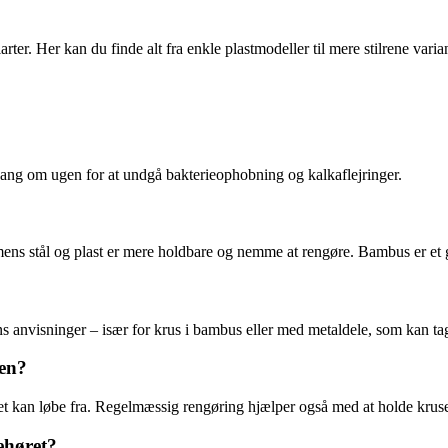
arter. Her kan du finde alt fra enkle plastmodeller til mere stilrene var
 gang om ugen for at undgå bakterieophobning og kalkaflejringer.
ens stål og plast er mere holdbare og nemme at rengøre. Bambus er et go
 anvisninger – især for krus i bambus eller med metaldele, som kan ta
en?
t kan løbe fra. Regelmæssig rengøring hjælper også med at holde kruset 
ehøret?