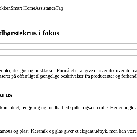
økken
Smart Home
Assistance
Tag
ndbørstekrus i fokus
rialer, designs og prisklasser. Formålet er at give et overblik over de ma
eret på offentligt tilgængelige beskrivelser fra producenter og forhand
krus
onalitet, rengøring og holdbarhed spiller også en rolle. Her er nogle af
, bambus og plast. Keramik og glas giver et elegant udtryk, men kan væ