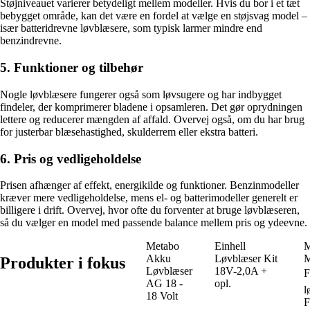
Støjniveauet varierer betydeligt mellem modeller. Hvis du bor i et tæt
bebygget område, kan det være en fordel at vælge en støjsvag model –
især batteridrevne løvblæsere, som typisk larmer mindre end
benzindrevne.
5. Funktioner og tilbehør
Nogle løvblæsere fungerer også som løvsugere og har indbygget
findeler, der komprimerer bladene i opsamleren. Det gør oprydningen
lettere og reducerer mængden af affald. Overvej også, om du har brug
for justerbar blæsehastighed, skulderrem eller ekstra batteri.
6. Pris og vedligeholdelse
Prisen afhænger af effekt, energikilde og funktioner. Benzinmodeller
kræver mere vedligeholdelse, mens el- og batterimodeller generelt er
billigere i drift. Overvej, hvor ofte du forventer at bruge løvblæseren,
så du vælger en model med passende balance mellem pris og ydeevne.
Metabo
Einhell
M
Akku
Løvblæser Kit
Produkter i fokus
Løvblæser
18V-2,0A +
F
AG 18 -
opl.
l
18 Volt
F