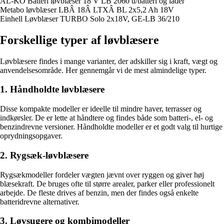
AL-KO Batteri løvblæser 18 V LB 2060 u/batteri og lader
Metabo løvblæser LBÂ 18Â LTXÂ BL 2x5,2 Ah 18V
Einhell Løvblæser TURBO Solo 2x18V, GE-LB 36/210
Forskellige typer af løvblæsere
Løvblæsere findes i mange varianter, der adskiller sig i kraft, vægt og
anvendelsesområde. Her gennemgår vi de mest almindelige typer.
1. Håndholdte løvblæsere
Disse kompakte modeller er ideelle til mindre haver, terrasser og
indkørsler. De er lette at håndtere og findes både som batteri-, el- og
benzindrevne versioner. Håndholdte modeller er et godt valg til hurtige
oprydningsopgaver.
2. Rygsæk-løvblæsere
Rygsækmodeller fordeler vægten jævnt over ryggen og giver høj
blæsekraft. De bruges ofte til større arealer, parker eller professionelt
arbejde. De fleste drives af benzin, men der findes også enkelte
batteridrevne alternativer.
3. Løvsugere og kombimodeller