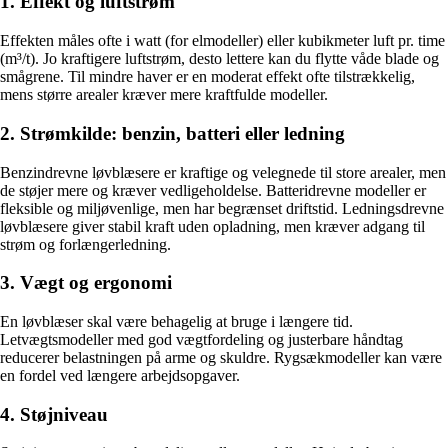
1. Effekt og luftstrøm
Effekten måles ofte i watt (for elmodeller) eller kubikmeter luft pr. time
(m³/t). Jo kraftigere luftstrøm, desto lettere kan du flytte våde blade og
smågrene. Til mindre haver er en moderat effekt ofte tilstrækkelig,
mens større arealer kræver mere kraftfulde modeller.
2. Strømkilde: benzin, batteri eller ledning
Benzindrevne løvblæsere er kraftige og velegnede til store arealer, men
de støjer mere og kræver vedligeholdelse. Batteridrevne modeller er
fleksible og miljøvenlige, men har begrænset driftstid. Ledningsdrevne
løvblæsere giver stabil kraft uden opladning, men kræver adgang til
strøm og forlængerledning.
3. Vægt og ergonomi
En løvblæser skal være behagelig at bruge i længere tid.
Letvægtsmodeller med god vægtfordeling og justerbare håndtag
reducerer belastningen på arme og skuldre. Rygsækmodeller kan være
en fordel ved længere arbejdsopgaver.
4. Støjniveau