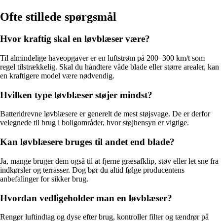
Ofte stillede spørgsmål
Hvor kraftig skal en løvblæser være?
Til almindelige haveopgaver er en luftstrøm på 200–300 km/t som
regel tilstrækkelig. Skal du håndtere våde blade eller større arealer, kan
en kraftigere model være nødvendig.
Hvilken type løvblæser støjer mindst?
Batteridrevne løvblæsere er generelt de mest støjsvage. De er derfor
velegnede til brug i boligområder, hvor støjhensyn er vigtige.
Kan løvblæsere bruges til andet end blade?
Ja, mange bruger dem også til at fjerne græsafklip, støv eller let sne fra
indkørsler og terrasser. Dog bør du altid følge producentens
anbefalinger for sikker brug.
Hvordan vedligeholder man en løvblæser?
Rengør luftindtag og dyse efter brug, kontroller filter og tændrør på