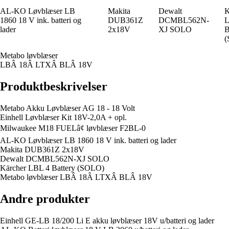
AL-KO Løvblæser LB
Makita
Dewalt
K
1860 18 V ink. batteri og
DUB361Z
DCMBL562N-
L
lader
2x18V
XJ SOLO
B
(
Metabo løvblæser
LBÂ 18Â LTXÂ BLÂ 18V
Produktbeskrivelser
Metabo Akku Løvblæser AG 18 - 18 Volt
Einhell Løvblæser Kit 18V-2,0A + opl.
Milwaukee M18 FUELâ¢ løvblæser F2BL-0
AL-KO Løvblæser LB 1860 18 V ink. batteri og lader
Makita DUB361Z 2x18V
Dewalt DCMBL562N-XJ SOLO
Kärcher LBL 4 Battery (SOLO)
Metabo løvblæser LBÂ 18Â LTXÂ BLÂ 18V
Andre produkter
Einhell GE-LB 18/200 Li E akku løvblæser 18V u/batteri og lader