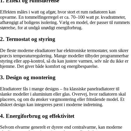
1. Effekt og rumstørrelse
Effekten måles i watt og afgør, hvor stort et rum radiatoren kan
opvarme. En tommelfingerregel er ca. 70–100 watt pr. kvadratmeter,
afhængigt af boligens isolering. Vælg en model, der passer til rummets
størrelse, for at undgå unødigt energiforbrug.
2. Termostat og styring
De fleste moderne elradiatorer har elektroniske termostater, som sikrer
præcis temperaturregulering. Mange modeller tilbyder programmerbar
styring eller app-kontrol, så du kan justere varmen, selv når du ikke er
hjemme. Det giver både komfort og energibesparelse.
3. Design og montering
Elradiatorer fås i mange designs – fra klassiske panelradiatorer til
slanke modeller i aluminium eller glas. Overvej, hvor radiatoren skal
placeres, og om du ønsker vægmontering eller fritstående model. Et
diskret design kan integreres pænt i moderne indretning.
4. Energiforbrug og effektivitet
Selvom elvarme generelt er dyrere end centralvarme, kan moderne