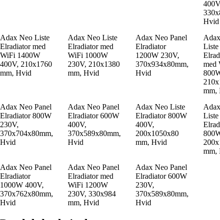
400V
330x
Hvid
Adax Neo Liste
Adax Neo Liste
Adax Neo Panel
Adax
Elradiator med
Elradiator med
Elradiator
Liste
WiFi 1400W
WiFi 1000W
1200W 230V,
Elrad
400V, 210x1760
230V, 210x1380
370x934x80mm,
med 
mm, Hvid
mm, Hvid
Hvid
800W
210x
mm, 
Adax Neo Panel
Adax Neo Panel
Adax Neo Liste
Adax
Elradiator 800W
Elradiator 600W
Elradiator 800W
Liste
230V,
400V,
400V,
Elrad
370x704x80mm,
370x589x80mm,
200x1050x80
800W
Hvid
Hvid
mm, Hvid
200x
mm, 
Adax Neo Panel
Adax Neo Panel
Adax Neo Panel
Elradiator
Elradiator med
Elradiator 600W
1000W 400V,
WiFi 1200W
230V,
370x762x80mm,
230V, 330x984
370x589x80mm,
Hvid
mm, Hvid
Hvid