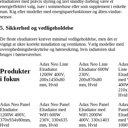
elradiatorer med præcis styring og lavt standby-forbrug være et
energieffektivt valg, især i sommerhuse eller som supplement i enkelte
rum. Kig efter modeller med energisparefunktioner og åben-vindue-
sensor.
5. Sikkerhed og vedligeholdelse
De fleste elradiatorer kræver minimal vedligeholdelse, men det er
vigtigt at sikre korrekt installation og ventilation. Vælg modeller med
overophedningsbeskyttelse og børnesikring, hvis radiatoren skal
bruges i børneværelser.
Adax Neo Liste
Adax Neo Liste
Adax
Elradiator
Elradiator 600W
Liste
Produkter
1200W 400V,
230V,
Elrad
i fokus
200x1450x80
200x870x80
med 
mm, Hvid
mm, Hvid
400W
210x
Hvid
Adax Neo Panel
Adax Neo Panel
Adax Neo Panel
Adax
Elradiator
Elradiator med
Elradiator med
Pane
1200W 400V,
WiFi 600W
WiFi 2000W
Elrad
370x934x80mm,
230V, 330x635
400V, 330x1403
med 
Hvid
mm, Hvid
mm, Hvid
100