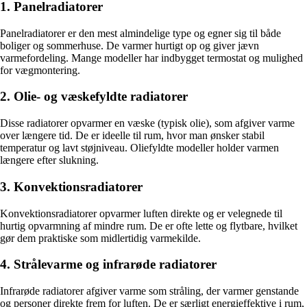
1. Panelradiatorer
Panelradiatorer er den mest almindelige type og egner sig til både
boliger og sommerhuse. De varmer hurtigt op og giver jævn
varmefordeling. Mange modeller har indbygget termostat og mulighed
for vægmontering.
2. Olie- og væskefyldte radiatorer
Disse radiatorer opvarmer en væske (typisk olie), som afgiver varme
over længere tid. De er ideelle til rum, hvor man ønsker stabil
temperatur og lavt støjniveau. Oliefyldte modeller holder varmen
længere efter slukning.
3. Konvektionsradiatorer
Konvektionsradiatorer opvarmer luften direkte og er velegnede til
hurtig opvarmning af mindre rum. De er ofte lette og flytbare, hvilket
gør dem praktiske som midlertidig varmekilde.
4. Strålevarme og infrarøde radiatorer
Infrarøde radiatorer afgiver varme som stråling, der varmer genstande
og personer direkte frem for luften. De er særligt energieffektive i rum,