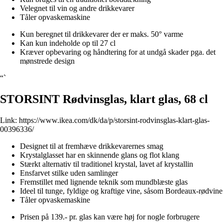
Velegnet til vin og andre drikkevarer
Tåler opvaskemaskine
Kun beregnet til drikkevarer der er maks. 50° varme
Kan kun indeholde op til 27 cl
Kræver opbevaring og håndtering for at undgå skader pga. det
mønstrede design
“`
STORSINT Rødvinsglas, klart glas, 68 cl
Link:
https://www.ikea.com/dk/da/p/storsint-rodvinsglas-klart-glas-
00396336/
Designet til at fremhæve drikkevarernes smag
Krystalglasset har en skinnende glans og flot klang
Stærkt alternativ til traditionel krystal, lavet af krystallin
Ensfarvet stilke uden samlinger
Fremstillet med lignende teknik som mundblæste glas
Ideel til tunge, fyldige og kraftige vine, såsom Bordeaux-rødvine
Tåler opvaskemaskine
Prisen på 139.- pr. glas kan være høj for nogle forbrugere