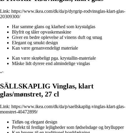
Link:
https://www.ikea.com/dk/da/p/dyrgrip-rodvinsglas-klart-glas-
20309300/
Har samme glans og klarhed som krystalglas
Blyfrit og tåler opvaskemaskine
Giver en bedre oplevelse af vinens duft og smag
Elegant og smukt design
Kan være genanvendeligt materiale
Kan være skrøbeligt pga. krystallin-materiale
Måske lidt dyrere end almindelige vinglas
“`
SÄLLSKAPLIG Vinglas, klart
glas/mønstret, 27 cl
Link:
https://www.ikea.com/dk/da/p/saellskaplig-vinglas-klart-glas-
monstret-40472899/
Tidløs og elegant design
Perfekt til festlige lejligheder som fødselsdage og bryllupper
Kan bruges til en traditionel borddækning