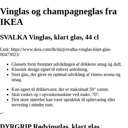
Vinglas og champagneglas fra
IKEA
SVALKA Vinglas, klart glas, 44 cl
Link:
https://www.ikea.com/dk/da/p/svalka-vinglas-klart-glas-
00473023/
Glassets form fremmer udviklingen af drikkens smag og duft.
Klassisk design egnet til enhver anledning.
Stort glas, der giver en optimal udvikling af vinens aroma og
smag.
Kun egnet til drikkevarer, der er maksimalt 50° varme.
Skal vaskes op i opvaskemaskine ved maks. 70°.
Den store størrelse kan være upraktisk til opbevaring eller
servering i mindre rum.
“`
DYRGRIP Rødvinsglas, klart glas