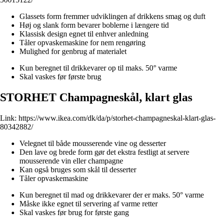
Glassets form fremmer udviklingen af drikkens smag og duft
Høj og slank form bevarer boblerne i længere tid
Klassisk design egnet til enhver anledning
Tåler opvaskemaskine for nem rengøring
Mulighed for genbrug af materialet
Kun beregnet til drikkevarer op til maks. 50° varme
Skal vaskes før første brug
STORHET Champagneskål, klart glas
Link:
https://www.ikea.com/dk/da/p/storhet-champagneskal-klart-glas-
80342882/
Velegnet til både mousserende vine og desserter
Den lave og brede form gør det ekstra festligt at servere
mousserende vin eller champagne
Kan også bruges som skål til desserter
Tåler opvaskemaskine
Kun beregnet til mad og drikkevarer der er maks. 50° varme
Måske ikke egnet til servering af varme retter
Skal vaskes før brug for første gang