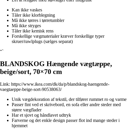
Kan ikke vaskes
Tåler ikke klorblegning
Må ikke tørres i tørretumbler
Må ikke stryges
Tåler ikke kemisk rens
Forskellige vægmaterialer kræver forskellige typer
skruer/rawlplugs (sælges separat)
“`
BLANDSKOG Hængende vægtæppe,
beige/sort, 70×70 cm
Link:
https://www.ikea.com/dk/da/p/blandskog-haengende-
vaegtaeppe-beige-sort-90538063/
Unik vægdekoration af tekstil, der tilfører rummet ro og varme
Passer fint ved et skrivebord, en sofa eller andre steder med
større vægflader
Har et sjovt og håndlavet udtryk
Farverne og det enkle design passer flot ind mange steder i
hjemmet