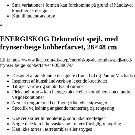
Små variationer i formen kan forekomme på grund af håndlavet
kunstnerisk design
Kun til indendørs brug
“`
ENERGISKOG Dekorativt spejl, med
frynser/beige kobberfarvet, 26×48 cm
Link:
https://www.ikea.com/dk/da/p/energiskog-dekorativt-spejl-med-
frynser-beige-kobberfarvet-60538074/
Designet af anerkendte designere (Luna Gil og Paulin Machado)
Inspireret af kunsthåndværk og legende kreativitet
Tilføjer varme og smukt lys til rummet
Fleksibel brug – kan hænges alene eller kombineres med andre
vægdekorationer
Nem at rengøre med en fugtig klud eller støvsuger
Specifik vejledning angående montering og rengøring
Kræver skruer til montering, som ikke medfølger
Nogle dele kan ikke vaskes og kræver forsigtig rengøring
Kan ikke tørres i tørretumbler eller stryges