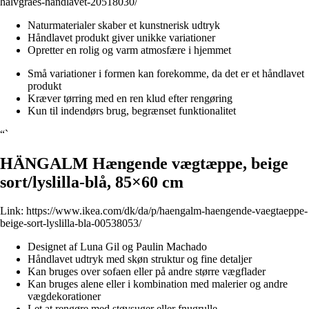
halvgraes-handlavet-20518030/
Naturmaterialer skaber et kunstnerisk udtryk
Håndlavet produkt giver unikke variationer
Opretter en rolig og varm atmosfære i hjemmet
Små variationer i formen kan forekomme, da det er et håndlavet
produkt
Kræver tørring med en ren klud efter rengøring
Kun til indendørs brug, begrænset funktionalitet
“`
HÄNGALM Hængende vægtæppe, beige
sort/lyslilla-blå, 85×60 cm
Link:
https://www.ikea.com/dk/da/p/haengalm-haengende-vaegtaeppe-
beige-sort-lyslilla-bla-00538053/
Designet af Luna Gil og Paulin Machado
Håndlavet udtryk med skøn struktur og fine detaljer
Kan bruges over sofaen eller på andre større vægflader
Kan bruges alene eller i kombination med malerier og andre
vægdekorationer
Let at rengøre med støvsuger eller fnugrulle