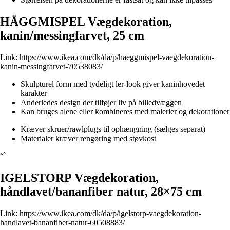
HÄGGMISPEL Vægdekoration,
kanin/messingfarvet, 25 cm
Link:
https://www.ikea.com/dk/da/p/haeggmispel-vaegdekoration-
kanin-messingfarvet-70538083/
Skulpturel form med tydeligt ler-look giver kaninhovedet
karakter
Anderledes design der tilføjer liv på billedvæggen
Kan bruges alene eller kombineres med malerier og dekorationer
Kræver skruer/rawlplugs til ophængning (sælges separat)
Materialer kræver rengøring med støvkost
“`
IGELSTORP Vægdekoration,
håndlavet/bananfiber natur, 28×75 cm
Link:
https://www.ikea.com/dk/da/p/igelstorp-vaegdekoration-
handlavet-bananfiber-natur-60508883/