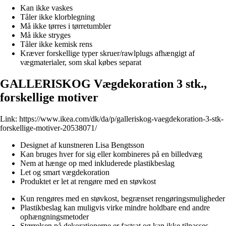
Kan ikke vaskes
Tåler ikke klorblegning
Må ikke tørres i tørretumbler
Må ikke stryges
Tåler ikke kemisk rens
Kræver forskellige typer skruer/rawlplugs afhængigt af
vægmaterialer, som skal købes separat
GALLERISKOG Vægdekoration 3 stk.,
forskellige motiver
Link:
https://www.ikea.com/dk/da/p/galleriskog-vaegdekoration-3-stk-
forskellige-motiver-20538071/
Designet af kunstneren Lisa Bengtsson
Kan bruges hver for sig eller kombineres på en billedvæg
Nem at hænge op med inkluderede plastikbeslag
Let og smart vægdekoration
Produktet er let at rengøre med en støvkost
Kun rengøres med en støvkost, begrænset rengøringsmuligheder
Plastikbeslag kan muligvis virke mindre holdbare end andre
ophængningsmetoder
Størrelsen på dekorationerne er fastsat og kan ikke tilpasses