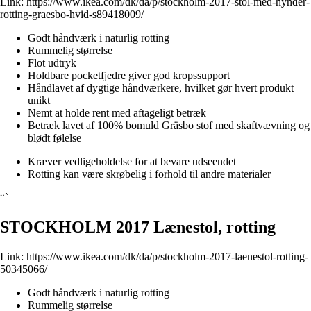
Link:
https://www.ikea.com/dk/da/p/stockholm-2017-stol-med-hynder-
rotting-graesbo-hvid-s89418009/
Godt håndværk i naturlig rotting
Rummelig størrelse
Flot udtryk
Holdbare pocketfjedre giver god kropssupport
Håndlavet af dygtige håndværkere, hvilket gør hvert produkt
unikt
Nemt at holde rent med aftageligt betræk
Betræk lavet af 100% bomuld Gräsbo stof med skaftvævning og
blødt følelse
Kræver vedligeholdelse for at bevare udseendet
Rotting kan være skrøbelig i forhold til andre materialer
“`
STOCKHOLM 2017 Lænestol, rotting
Link:
https://www.ikea.com/dk/da/p/stockholm-2017-laenestol-rotting-
50345066/
Godt håndværk i naturlig rotting
Rummelig størrelse