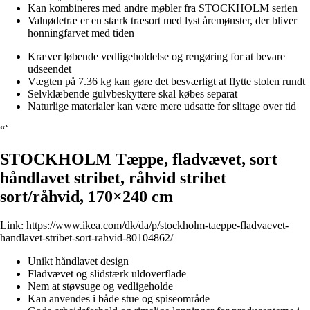
Kan kombineres med andre møbler fra STOCKHOLM serien
Valnødetræ er en stærk træsort med lyst åremønster, der bliver
honningfarvet med tiden
Kræver løbende vedligeholdelse og rengøring for at bevare
udseendet
Vægten på 7.36 kg kan gøre det besværligt at flytte stolen rundt
Selvklæbende gulvbeskyttere skal købes separat
Naturlige materialer kan være mere udsatte for slitage over tid
“`
STOCKHOLM Tæppe, fladvævet, sort
håndlavet stribet, råhvid stribet
sort/råhvid, 170×240 cm
Link:
https://www.ikea.com/dk/da/p/stockholm-taeppe-fladvaevet-
handlavet-stribet-sort-rahvid-80104862/
Unikt håndlavet design
Fladvævet og slidstærk uldoverflade
Nem at støvsuge og vedligeholde
Kan anvendes i både stue og spiseområde