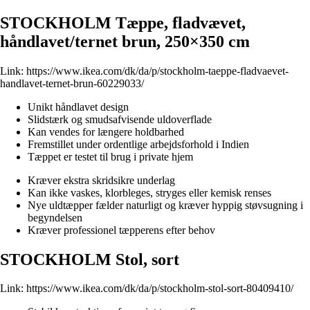
STOCKHOLM Tæppe, fladvævet,
håndlavet/ternet brun, 250×350 cm
Link:
https://www.ikea.com/dk/da/p/stockholm-taeppe-fladvaevet-
handlavet-ternet-brun-60229033/
Unikt håndlavet design
Slidstærk og smudsafvisende uldoverflade
Kan vendes for længere holdbarhed
Fremstillet under ordentlige arbejdsforhold i Indien
Tæppet er testet til brug i private hjem
Kræver ekstra skridsikre underlag
Kan ikke vaskes, klorbleges, stryges eller kemisk renses
Nye uldtæpper fælder naturligt og kræver hyppig støvsugning i
begyndelsen
Kræver professionel tæpperens efter behov
STOCKHOLM Stol, sort
Link:
https://www.ikea.com/dk/da/p/stockholm-stol-sort-80409410/