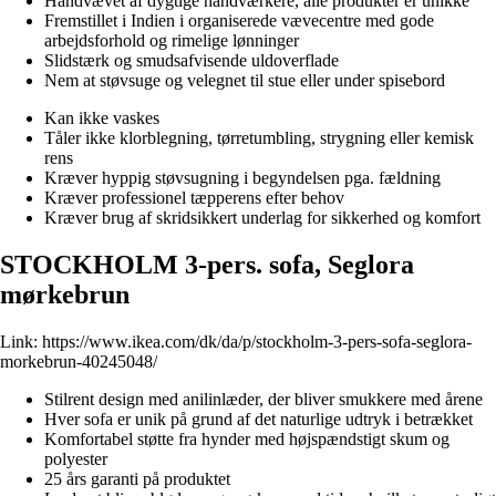
Håndvævet af dygtige håndværkere, alle produkter er unikke
Fremstillet i Indien i organiserede vævecentre med gode
arbejdsforhold og rimelige lønninger
Slidstærk og smudsafvisende uldoverflade
Nem at støvsuge og velegnet til stue eller under spisebord
Kan ikke vaskes
Tåler ikke klorblegning, tørretumbling, strygning eller kemisk
rens
Kræver hyppig støvsugning i begyndelsen pga. fældning
Kræver professionel tæpperens efter behov
Kræver brug af skridsikkert underlag for sikkerhed og komfort
STOCKHOLM 3-pers. sofa, Seglora
mørkebrun
Link:
https://www.ikea.com/dk/da/p/stockholm-3-pers-sofa-seglora-
morkebrun-40245048/
Stilrent design med anilinlæder, der bliver smukkere med årene
Hver sofa er unik på grund af det naturlige udtryk i betrækket
Komfortabel støtte fra hynder med højspændstigt skum og
polyester
25 års garanti på produktet