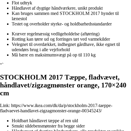
Flot udtryk
Håndlavet af dygtige håndværkere, unikt produkt
Kan bruges sammen med STOCKHOLM 2017 hynder til
lænestol
Testet og overholder styrke- og holdbarhedsstandarder
Kræver regelmæssig vedligeholdelse (aftørring)
Rotting kan tørre ud og forringes tæt ved varmekilder
Velegnet til overdækket, indhegnet gårdhave, ikke egnet til
udendørs brug i alle vejrforhold
Må bære en maksimumsvægt på op til 110 kg
“`
STOCKHOLM 2017 Tæppe, fladvævet,
håndlavet/zigzagmønster orange, 170×240
cm
Link:
https://www.ikea.com/dk/da/p/stockholm-2017-taeppe-
fladvaevet-handlavet-zigzagmonster-orange-00345243/
Holdbart håndlavet tæppe af ren uld
Smukt sildebensmønster fra begge sider