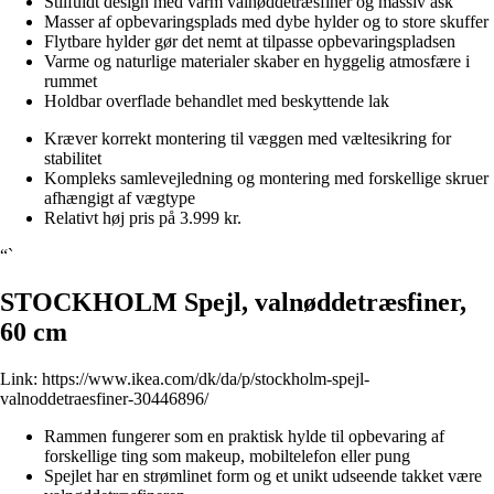
Stilfuldt design med varm valnøddetræsfiner og massiv ask
Masser af opbevaringsplads med dybe hylder og to store skuffer
Flytbare hylder gør det nemt at tilpasse opbevaringspladsen
Varme og naturlige materialer skaber en hyggelig atmosfære i
rummet
Holdbar overflade behandlet med beskyttende lak
Kræver korrekt montering til væggen med væltesikring for
stabilitet
Kompleks samlevejledning og montering med forskellige skruer
afhængigt af vægtype
Relativt høj pris på 3.999 kr.
“`
STOCKHOLM Spejl, valnøddetræsfiner,
60 cm
Link:
https://www.ikea.com/dk/da/p/stockholm-spejl-
valnoddetraesfiner-30446896/
Rammen fungerer som en praktisk hylde til opbevaring af
forskellige ting som makeup, mobiltelefon eller pung
Spejlet har en strømlinet form og et unikt udseende takket være