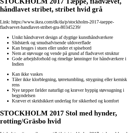
STOCKHOLM 2017 Tæppe, fladvævet,
håndlavet stribet, stribet hvid grå
Link:
https://www.ikea.com/dk/da/p/stockholm-2017-taeppe-
fladvaevet-handlavet-stribet-gra-80345239/
Unikt håndvævet design af dygtige kunsthåndværkere
Slidstærk og smudsafvisende uldoverflade
Kan bruges i stuen eller under et spisebord
Nem at støvsuge og vende på grund af fladvævet struktur
Gode arbejdsforhold og rimelige lønninger for håndværkere i
Indien
Kan ikke vaskes
Tåler ikke klorblegning, tørretumbling, strygning eller kemisk
rens
Nye tæpper fælder naturligt og kræver hyppig støvsugning i
begyndelsen
Kræver et skridsikkert underlag for sikkerhed og komfort
STOCKHOLM 2017 Stol med hynder,
rotting/Gräsbo hvid