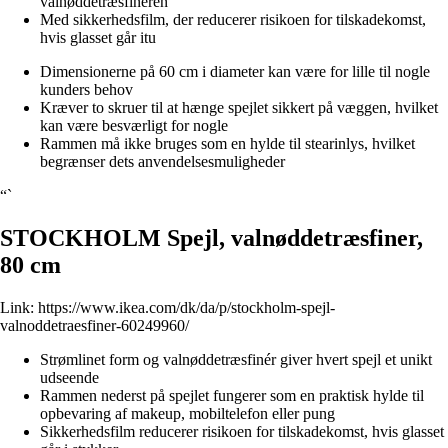
valnøddetræsfineren
Med sikkerhedsfilm, der reducerer risikoen for tilskadekomst,
hvis glasset går itu
Dimensionerne på 60 cm i diameter kan være for lille til nogle
kunders behov
Kræver to skruer til at hænge spejlet sikkert på væggen, hvilket
kan være besværligt for nogle
Rammen må ikke bruges som en hylde til stearinlys, hvilket
begrænser dets anvendelsesmuligheder
“`
STOCKHOLM Spejl, valnøddetræsfiner,
80 cm
Link:
https://www.ikea.com/dk/da/p/stockholm-spejl-
valnoddetraesfiner-60249960/
Strømlinet form og valnøddetræsfinér giver hvert spejl et unikt
udseende
Rammen nederst på spejlet fungerer som en praktisk hylde til
opbevaring af makeup, mobiltelefon eller pung
Sikkerhedsfilm reducerer risikoen for tilskadekomst, hvis glasset