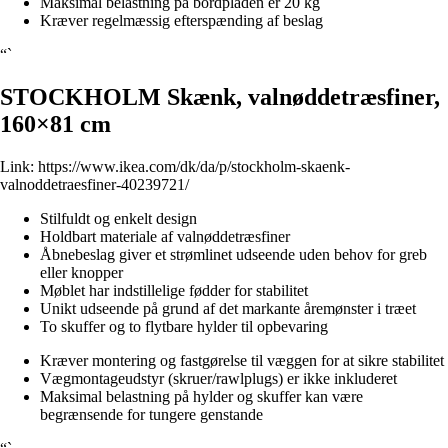
Maksimal belastning på bordpladen er 20 kg
Kræver regelmæssig efterspænding af beslag
“`
STOCKHOLM Skænk, valnøddetræsfiner,
160×81 cm
Link:
https://www.ikea.com/dk/da/p/stockholm-skaenk-
valnoddetraesfiner-40239721/
Stilfuldt og enkelt design
Holdbart materiale af valnøddetræsfiner
Åbnebeslag giver et strømlinet udseende uden behov for greb
eller knopper
Møblet har indstillelige fødder for stabilitet
Unikt udseende på grund af det markante åremønster i træet
To skuffer og to flytbare hylder til opbevaring
Kræver montering og fastgørelse til væggen for at sikre stabilitet
Vægmontageudstyr (skruer/rawlplugs) er ikke inkluderet
Maksimal belastning på hylder og skuffer kan være
begrænsende for tungere genstande