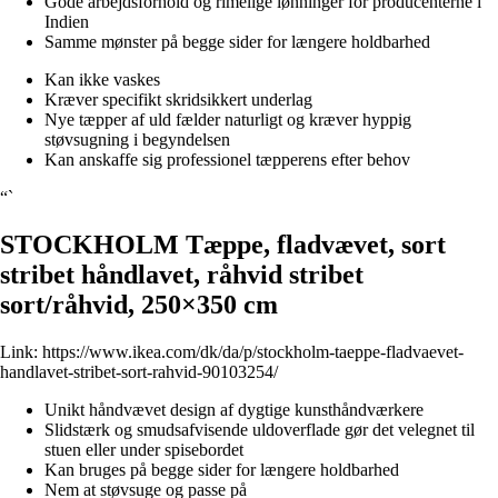
Gode arbejdsforhold og rimelige lønninger for producenterne i
Indien
Samme mønster på begge sider for længere holdbarhed
Kan ikke vaskes
Kræver specifikt skridsikkert underlag
Nye tæpper af uld fælder naturligt og kræver hyppig
støvsugning i begyndelsen
Kan anskaffe sig professionel tæpperens efter behov
“`
STOCKHOLM Tæppe, fladvævet, sort
stribet håndlavet, råhvid stribet
sort/råhvid, 250×350 cm
Link:
https://www.ikea.com/dk/da/p/stockholm-taeppe-fladvaevet-
handlavet-stribet-sort-rahvid-90103254/
Unikt håndvævet design af dygtige kunsthåndværkere
Slidstærk og smudsafvisende uldoverflade gør det velegnet til
stuen eller under spisebordet
Kan bruges på begge sider for længere holdbarhed
Nem at støvsuge og passe på