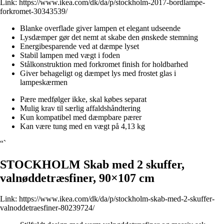
Link:
https://www.ikea.com/dk/da/p/stockholm-2017-bordlampe-
forkromet-30343539/
Blanke overflade giver lampen et elegant udseende
Lysdæmper gør det nemt at skabe den ønskede stemning
Energibesparende ved at dæmpe lyset
Stabil lampen med vægt i foden
Stålkonstruktion med forkromet finish for holdbarhed
Giver behageligt og dæmpet lys med frostet glas i
lampeskærmen
Pære medfølger ikke, skal købes separat
Mulig krav til særlig affaldshåndtering
Kun kompatibel med dæmpbare pærer
Kan være tung med en vægt på 4,13 kg
“`
STOCKHOLM Skab med 2 skuffer,
valnøddetræsfiner, 90×107 cm
Link:
https://www.ikea.com/dk/da/p/stockholm-skab-med-2-skuffer-
valnoddetraesfiner-80239724/