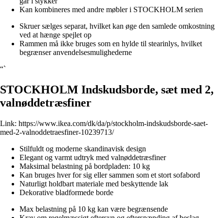
går i stykker
Kan kombineres med andre møbler i STOCKHOLM serien
Skruer sælges separat, hvilket kan øge den samlede omkostning
ved at hænge spejlet op
Rammen må ikke bruges som en hylde til stearinlys, hvilket
begrænser anvendelsesmulighederne
“`
STOCKHOLM Indskudsborde, sæt med 2,
valnøddetræsfiner
Link:
https://www.ikea.com/dk/da/p/stockholm-indskudsborde-saet-
med-2-valnoddetraesfiner-10239713/
Stilfuldt og moderne skandinavisk design
Elegant og varmt udtryk med valnøddetræsfiner
Maksimal belastning på bordpladen: 10 kg
Kan bruges hver for sig eller sammen som et stort sofabord
Naturligt holdbart materiale med beskyttende lak
Dekorative bladformede borde
Max belastning på 10 kg kan være begrænsende
Krav om regelmæssigt eftersyn og efterspænding af beslag