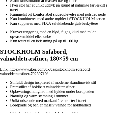
Stabil konstruktion af massivt træ og finer
Hver stol har et unikt udtryk på grund af naturlige farveskift i
træet
Rummelig og komfortabel siddeoplevelse med polstret sæde
Kan kombineres med andre møbler i STOCKHOLM serien
Kan suppleres med FIXA selvklæbende gulvbeskyttere
Kræver rengøring med en blød, fugtig klud med mildt
opvaskemiddel eller sæbe
Kun testet til en belastning på op til 100 kg
STOCKHOLM Sofabord,
valnøddetræsfiner, 180×59 cm
Link:
https://www.ikea.com/dk/da/p/stockholm-sofabord-
valnoddetraesfiner-70239710/
Stilfuldt design inspireret af moderne skandinavisk stil
Fremstillet af holdbart valnøddetræsfiner
Opbevaringsmulighed med hylden under bordpladen
Naturlig og varm stemning i rummet
Unikt udseende med markant åremønster i træet
Bordplade og ben af massiv valnød for holdbarhed