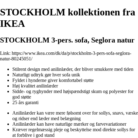
STOCKHOLM kollektionen fra
IKEA
STOCKHOLM 3-pers. sofa, Seglora natur
Link:
https://www.ikea.com/dk/da/p/stockholm-3-pers-sofa-seglora-
natur-80245051/
Stilrent design med anilinlæder, der bliver smukkere med tiden
Naturligt udtryk gør hver sofa unik
Fyldet i hynderne giver komfortabel støtte
Høj kvalitet anilinlæder
Sidde- og ryghynder med højspændstigt skum og polyester for
god støtte
25 års garanti
Anilinlæder kan være mere følsomt over for sollys, snavs, væske
og ridser end læder med belægning
Anilinlæder kan have naturlige mærker og farvevariationer
Kræver regelmæssig pleje og beskyttelse mod direkte sollys for
at forblive i god stand