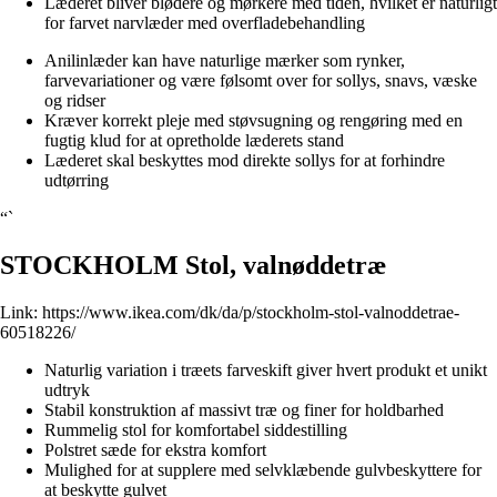
Læderet bliver blødere og mørkere med tiden, hvilket er naturligt
for farvet narvlæder med overfladebehandling
Anilinlæder kan have naturlige mærker som rynker,
farvevariationer og være følsomt over for sollys, snavs, væske
og ridser
Kræver korrekt pleje med støvsugning og rengøring med en
fugtig klud for at opretholde læderets stand
Læderet skal beskyttes mod direkte sollys for at forhindre
udtørring
“`
STOCKHOLM Stol, valnøddetræ
Link:
https://www.ikea.com/dk/da/p/stockholm-stol-valnoddetrae-
60518226/
Naturlig variation i træets farveskift giver hvert produkt et unikt
udtryk
Stabil konstruktion af massivt træ og finer for holdbarhed
Rummelig stol for komfortabel siddestilling
Polstret sæde for ekstra komfort
Mulighed for at supplere med selvklæbende gulvbeskyttere for
at beskytte gulvet