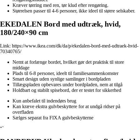
Kræver tørring med ren, tør klud efter rengøring.
Størrelsen passer til 4-6 personer, ikke ideel til større selskaber.
EKEDALEN Bord med udtræk, hvid,
180/240×90 cm
Link:
https://www.ikea.com/dk/da/p/ekedalen-bord-med-udtraek-hvid-
70340765/
Nemt at forlænge bordet, hvilket gør det praktisk til store
middage
Plads til 6-8 personer, ideelt til familiesammenkomster
Smart design uden synlige samlinger i bordpladen
Tillægspladen opbevares under bordpladen, nem at tilgå
Holdbart og stabilt spisebord, der er testet for sikkerhed
Kun anbefalet til indendørs brug
Kan kræve ekstra gulvbeskyttere for at undgå ridser på
overfladen
Sælges separat fra FIXA gulvbeskytterne
“`