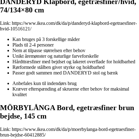
DANDERYD Klapbord, egetræsfiner/hvid,
74/134×80 cm
Link:
https://www.ikea.com/dk/da/p/danderyd-klapbord-egetraesfiner-
hvid-10516121/
Kan bruges på 3 forskellige måder
Plads til 2-4 personer
Nem at tilpasse størrelsen efter behov
Unikt åremønster og naturlige farveforskelle
Hårdttræsfiner med bejdset og lakeret overflade for holdbarhed
Rørformede stålben giver styrke og holdbarhed
Passer godt sammen med DANDERYD stol og bænk
Anbefales kun til indendørs brug
Kræver efterspænding af skruerne efter behov for maksimal
kvalitet
MÖRBYLÅNGA Bord, egetræsfiner brun
bejdse, 145 cm
Link:
https://www.ikea.com/dk/da/p/moerbylanga-bord-egetraesfiner-
brun-bejdse-60412885/