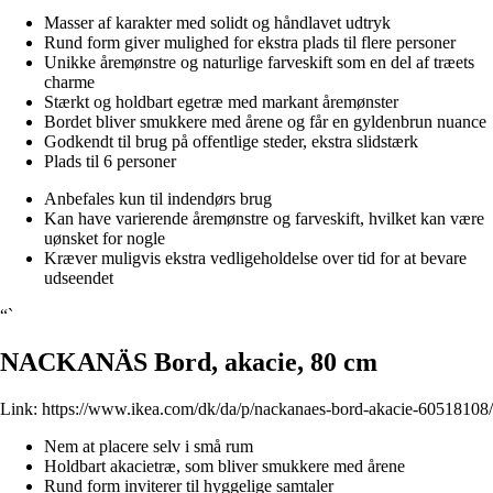
Masser af karakter med solidt og håndlavet udtryk
Rund form giver mulighed for ekstra plads til flere personer
Unikke åremønstre og naturlige farveskift som en del af træets
charme
Stærkt og holdbart egetræ med markant åremønster
Bordet bliver smukkere med årene og får en gyldenbrun nuance
Godkendt til brug på offentlige steder, ekstra slidstærk
Plads til 6 personer
Anbefales kun til indendørs brug
Kan have varierende åremønstre og farveskift, hvilket kan være
uønsket for nogle
Kræver muligvis ekstra vedligeholdelse over tid for at bevare
udseendet
“`
NACKANÄS Bord, akacie, 80 cm
Link:
https://www.ikea.com/dk/da/p/nackanaes-bord-akacie-60518108/
Nem at placere selv i små rum
Holdbart akacietræ, som bliver smukkere med årene
Rund form inviterer til hyggelige samtaler