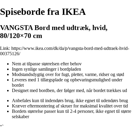
Spiseborde fra IKEA
VANGSTA Bord med udtræk, hvid,
80/120×70 cm
Link:
https://www.ikea.com/dk/da/p/vangsta-bord-med-udtraek-hvid-
00375126/
Nem at tilpasse størrelsen efter behov
Ingen synlige samlinger i bordpladen
Modstandsdygtig over for fugt, pletter, varme, ridser og stød
Leveres med 1 tillægsplade og opbevaringsmulighed under
bordet
Designet med bordben, der følger med, når bordet trækkes ud
Anbefales kun til indendørs brug, ikke egnet til udendørs brug
Kræver eftermontering af skruer for maksimal kvalitet over tid
Bordets størrelse passer kun til 2-4 personer, ikke egnet til større
selskaber
“`