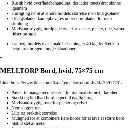
Rustik hvid overfladebehandling, der lader træets årer skinne
igennem
Hurtigt og nemt at ændre bordets størrelse med tillægspladen
Tillægspladen kan opbevares under bordpladen for nem
skjulning
Modstandsdygtig bordplade over for væske, pletter, olie, varme,
ridser og stød
Lanberg bordets maksimale belastning er 40 kg, hvilket kan
begrænse brugen i nogle situationer
“`
MELLTORP Bord, hvid, 75×75 cm
Link:
https://www.ikea.com/dk/da/p/melltorp-bord-hvid-s39011781/
Passer til mange mennesker – fra minimalisterne til familier
Stærkt og holdbart bord, egnet til daglig brug
Modstandsdygtig over for pletter og ridser
Nem at gøre ren
Lille og praktisk størrelse
Mulighed for at kombinere flere borde for at lave et større bord
Stabilt stel af metal