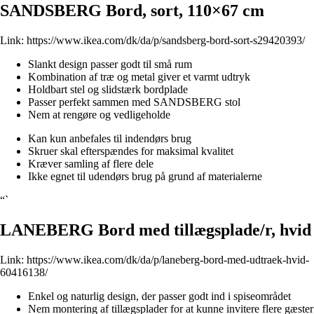
SANDSBERG Bord, sort, 110×67 cm
Link:
https://www.ikea.com/dk/da/p/sandsberg-bord-sort-s29420393/
Slankt design passer godt til små rum
Kombination af træ og metal giver et varmt udtryk
Holdbart stel og slidstærk bordplade
Passer perfekt sammen med SANDSBERG stol
Nem at rengøre og vedligeholde
Kan kun anbefales til indendørs brug
Skruer skal efterspændes for maksimal kvalitet
Kræver samling af flere dele
Ikke egnet til udendørs brug på grund af materialerne
“`
LANEBERG Bord med tillægsplade/r, hvid
Link:
https://www.ikea.com/dk/da/p/laneberg-bord-med-udtraek-hvid-
60416138/
Enkel og naturlig design, der passer godt ind i spiseområdet
Nem montering af tillægsplader for at kunne invitere flere gæster