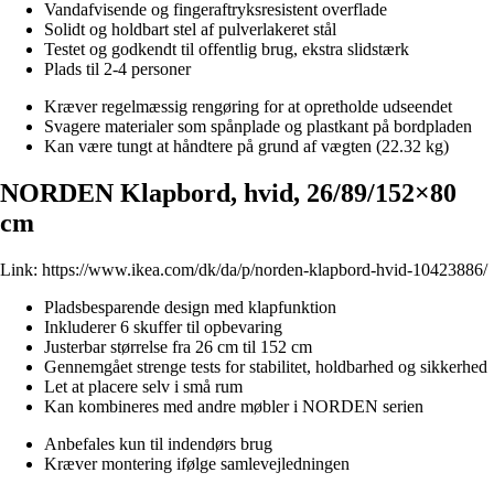
Vandafvisende og fingeraftryksresistent overflade
Solidt og holdbart stel af pulverlakeret stål
Testet og godkendt til offentlig brug, ekstra slidstærk
Plads til 2-4 personer
Kræver regelmæssig rengøring for at opretholde udseendet
Svagere materialer som spånplade og plastkant på bordpladen
Kan være tungt at håndtere på grund af vægten (22.32 kg)
NORDEN Klapbord, hvid, 26/89/152×80
cm
Link:
https://www.ikea.com/dk/da/p/norden-klapbord-hvid-10423886/
Pladsbesparende design med klapfunktion
Inkluderer 6 skuffer til opbevaring
Justerbar størrelse fra 26 cm til 152 cm
Gennemgået strenge tests for stabilitet, holdbarhed og sikkerhed
Let at placere selv i små rum
Kan kombineres med andre møbler i NORDEN serien
Anbefales kun til indendørs brug
Kræver montering ifølge samlevejledningen