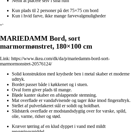
Nemt at placere selv i små rum
Kun plads til 2 personer på det 75×75 cm bord
Kun i hvid farve, ikke mange farvevalgmuligheder
“`
MARIEDAMM Bord, sort
marmormønstret, 180×100 cm
Link:
https://www.ikea.com/dk/da/p/mariedamm-bord-sort-
marmormonstret-20576124/
Solid konstruktion med krydsede ben i metal skaber et moderne
udtryk.
Bordet passer både i køkkenet og i stuen.
Oval form giver plads til mange.
Bløde kanter skaber en afslappende stemning.
Mat overflade er vandafvisende og tager ikke imod fingeraftryk.
Stellet af pulverlakeret stål er solidt og holdbart.
Slidstærk overflade er modstandsdygtig over for væske, spild,
olie, varme, ridser og stød.
Kræver tørring af en klud dyppet i vand med mildt
rengøringsmiddel.