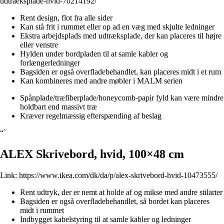
udtraeksplade-hvid-70214192/
Rent design, flot fra alle sider
Kan stå frit i rummet eller op ad en væg med skjulte ledninger
Ekstra arbejdsplads med udtræksplade, der kan placeres til højre
eller venstre
Hylden under bordpladen til at samle kabler og
forlængerledninger
Bagsiden er også overfladebehandlet, kan placeres midt i et rum
Kan kombineres med andre møbler i MALM serien
Spånplade/træfiberplade/honeycomb-papir fyld kan være mindre
holdbart end massivt træ
Kræver regelmæssig efterspænding af beslag
“`
ALEX Skrivebord, hvid, 100×48 cm
Link:
https://www.ikea.com/dk/da/p/alex-skrivebord-hvid-10473555/
Rent udtryk, der er nemt at holde af og mikse med andre stilarter
Bagsiden er også overfladebehandlet, så bordet kan placeres
midt i rummet
Indbygget kabelstyring til at samle kabler og ledninger