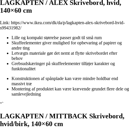
LAGKAPTEN / ALEX Skrivebord, hvid,
140×60 cm
Link:
https://www.ikea.com/dk/da/p/lagkapten-alex-skrivebord-hvid-
s99431982/
Lille og kompakt størrelse passer godt til små rum
Skuffeelementer giver mulighed for opbevaring af papirer og
andre ting
Letvægts materiale gør det nemt at flytte skrivebordet efter
behov
Grebsudskæringer på skuffeelementer tilføjer karakter og
funktionalitet
Konstruktionen af spånplade kan være mindre holdbar end
massivt træ
Montering af produktet kan være krævende grundet flere dele og
samlevejledning
“`
LAGKAPTEN / MITTBACK Skrivebord,
hvid/birk, 140×60 cm