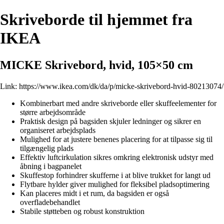
Skriveborde til hjemmet fra
IKEA
MICKE Skrivebord, hvid, 105×50 cm
Link:
https://www.ikea.com/dk/da/p/micke-skrivebord-hvid-80213074/
Kombinerbart med andre skriveborde eller skuffeelementer for
større arbejdsområde
Praktisk design på bagsiden skjuler ledninger og sikrer en
organiseret arbejdsplads
Mulighed for at justere benenes placering for at tilpasse sig til
tilgængelig plads
Effektiv luftcirkulation sikres omkring elektronisk udstyr med
åbning i bagpanelet
Skuffestop forhindrer skufferne i at blive trukket for langt ud
Flytbare hylder giver mulighed for fleksibel pladsoptimering
Kan placeres midt i et rum, da bagsiden er også
overfladebehandlet
Stabile støtteben og robust konstruktion