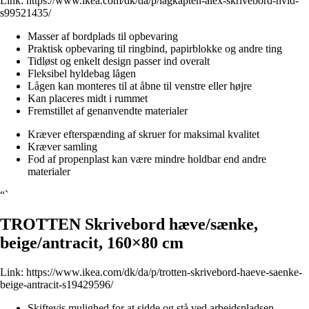
Link:
https://www.ikea.com/dk/da/p/lagkapten-alex-skrivebord-hvid-
s99521435/
Masser af bordplads til opbevaring
Praktisk opbevaring til ringbind, papirblokke og andre ting
Tidløst og enkelt design passer ind overalt
Fleksibel hyldebag lågen
Lågen kan monteres til at åbne til venstre eller højre
Kan placeres midt i rummet
Fremstillet af genanvendte materialer
Kræver efterspænding af skruer for maksimal kvalitet
Kræver samling
Fod af propenplast kan være mindre holdbar end andre
materialer
“`
TROTTEN Skrivebord hæve/sænke,
beige/antracit, 160×80 cm
Link:
https://www.ikea.com/dk/da/p/trotten-skrivebord-haeve-saenke-
beige-antracit-s19429596/
Skiftevis mulighed for at sidde og stå ved arbejdspladsen