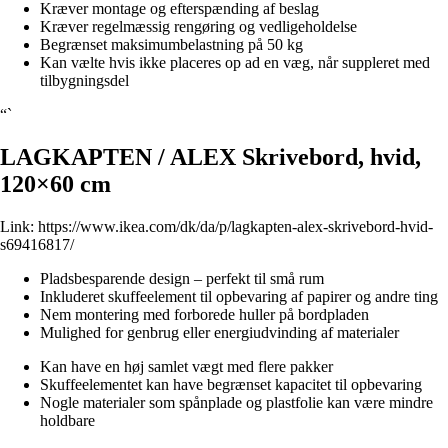
Kræver montage og efterspænding af beslag
Kræver regelmæssig rengøring og vedligeholdelse
Begrænset maksimumbelastning på 50 kg
Kan vælte hvis ikke placeres op ad en væg, når suppleret med
tilbygningsdel
“`
LAGKAPTEN / ALEX Skrivebord, hvid,
120×60 cm
Link:
https://www.ikea.com/dk/da/p/lagkapten-alex-skrivebord-hvid-
s69416817/
Pladsbesparende design – perfekt til små rum
Inkluderet skuffeelement til opbevaring af papirer og andre ting
Nem montering med forborede huller på bordpladen
Mulighed for genbrug eller energiudvinding af materialer
Kan have en høj samlet vægt med flere pakker
Skuffeelementet kan have begrænset kapacitet til opbevaring
Nogle materialer som spånplade og plastfolie kan være mindre
holdbare