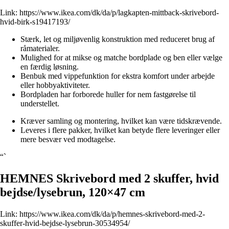
Link:
https://www.ikea.com/dk/da/p/lagkapten-mittback-skrivebord-
hvid-birk-s19417193/
Stærk, let og miljøvenlig konstruktion med reduceret brug af
råmaterialer.
Mulighed for at mikse og matche bordplade og ben eller vælge
en færdig løsning.
Benbuk med vippefunktion for ekstra komfort under arbejde
eller hobbyaktiviteter.
Bordpladen har forborede huller for nem fastgørelse til
understellet.
Kræver samling og montering, hvilket kan være tidskrævende.
Leveres i flere pakker, hvilket kan betyde flere leveringer eller
mere besvær ved modtagelse.
“`
HEMNES Skrivebord med 2 skuffer, hvid
bejdse/lysebrun, 120×47 cm
Link:
https://www.ikea.com/dk/da/p/hemnes-skrivebord-med-2-
skuffer-hvid-bejdse-lysebrun-30534954/