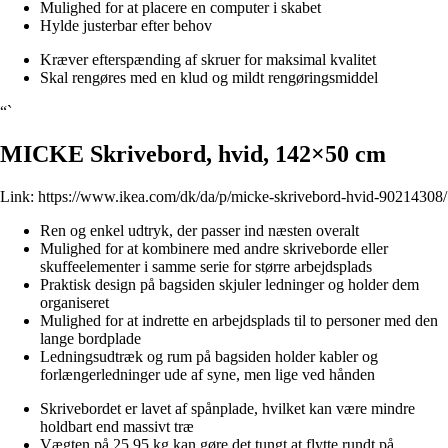
Mulighed for at placere en computer i skabet
Hylde justerbar efter behov
Kræver efterspænding af skruer for maksimal kvalitet
Skal rengøres med en klud og mildt rengøringsmiddel
“`
MICKE Skrivebord, hvid, 142×50 cm
Link:
https://www.ikea.com/dk/da/p/micke-skrivebord-hvid-90214308/
Ren og enkel udtryk, der passer ind næsten overalt
Mulighed for at kombinere med andre skriveborde eller
skuffeelementer i samme serie for større arbejdsplads
Praktisk design på bagsiden skjuler ledninger og holder dem
organiseret
Mulighed for at indrette en arbejdsplads til to personer med den
lange bordplade
Ledningsudtræk og rum på bagsiden holder kabler og
forlængerledninger ude af syne, men lige ved hånden
Skrivebordet er lavet af spånplade, hvilket kan være mindre
holdbart end massivt træ
Vægten på 25.95 kg kan gøre det tungt at flytte rundt på