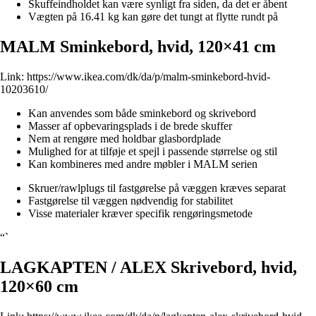
Skuffeindholdet kan være synligt fra siden, da det er åbent
Vægten på 16.41 kg kan gøre det tungt at flytte rundt på
MALM Sminkebord, hvid, 120×41 cm
Link:
https://www.ikea.com/dk/da/p/malm-sminkebord-hvid-
10203610/
Kan anvendes som både sminkebord og skrivebord
Masser af opbevaringsplads i de brede skuffer
Nem at rengøre med holdbar glasbordplade
Mulighed for at tilføje et spejl i passende størrelse og stil
Kan kombineres med andre møbler i MALM serien
Skruer/rawlplugs til fastgørelse på væggen kræves separat
Fastgørelse til væggen nødvendig for stabilitet
Visse materialer kræver specifik rengøringsmetode
“`
LAGKAPTEN / ALEX Skrivebord, hvid,
120×60 cm