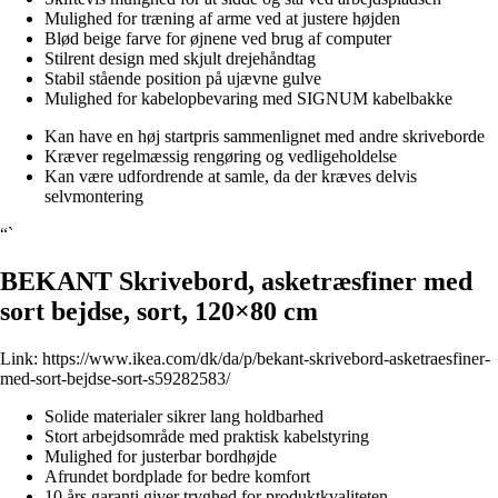
Mulighed for træning af arme ved at justere højden
Blød beige farve for øjnene ved brug af computer
Stilrent design med skjult drejehåndtag
Stabil stående position på ujævne gulve
Mulighed for kabelopbevaring med SIGNUM kabelbakke
Kan have en høj startpris sammenlignet med andre skriveborde
Kræver regelmæssig rengøring og vedligeholdelse
Kan være udfordrende at samle, da der kræves delvis
selvmontering
“`
BEKANT Skrivebord, asketræsfiner med
sort bejdse, sort, 120×80 cm
Link:
https://www.ikea.com/dk/da/p/bekant-skrivebord-asketraesfiner-
med-sort-bejdse-sort-s59282583/
Solide materialer sikrer lang holdbarhed
Stort arbejdsområde med praktisk kabelstyring
Mulighed for justerbar bordhøjde
Afrundet bordplade for bedre komfort
10 års garanti giver tryghed for produktkvaliteten