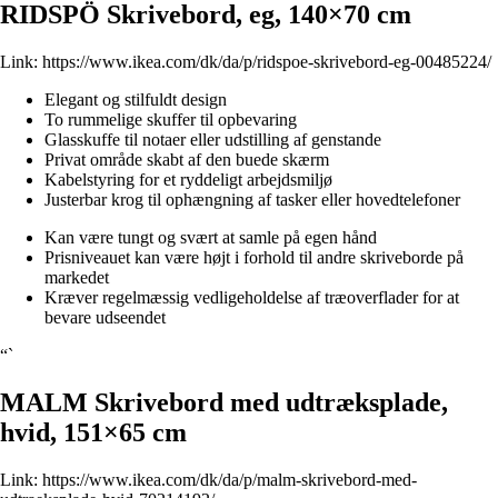
RIDSPÖ Skrivebord, eg, 140×70 cm
Link:
https://www.ikea.com/dk/da/p/ridspoe-skrivebord-eg-00485224/
Elegant og stilfuldt design
To rummelige skuffer til opbevaring
Glasskuffe til notaer eller udstilling af genstande
Privat område skabt af den buede skærm
Kabelstyring for et ryddeligt arbejdsmiljø
Justerbar krog til ophængning af tasker eller hovedtelefoner
Kan være tungt og svært at samle på egen hånd
Prisniveauet kan være højt i forhold til andre skriveborde på
markedet
Kræver regelmæssig vedligeholdelse af træoverflader for at
bevare udseendet
“`
MALM Skrivebord med udtræksplade,
hvid, 151×65 cm
Link:
https://www.ikea.com/dk/da/p/malm-skrivebord-med-