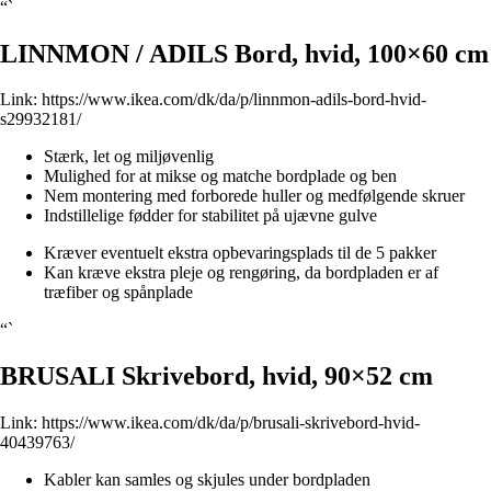
“`
LINNMON / ADILS Bord, hvid, 100×60 cm
Link:
https://www.ikea.com/dk/da/p/linnmon-adils-bord-hvid-
s29932181/
Stærk, let og miljøvenlig
Mulighed for at mikse og matche bordplade og ben
Nem montering med forborede huller og medfølgende skruer
Indstillelige fødder for stabilitet på ujævne gulve
Kræver eventuelt ekstra opbevaringsplads til de 5 pakker
Kan kræve ekstra pleje og rengøring, da bordpladen er af
træfiber og spånplade
“`
BRUSALI Skrivebord, hvid, 90×52 cm
Link:
https://www.ikea.com/dk/da/p/brusali-skrivebord-hvid-
40439763/
Kabler kan samles og skjules under bordpladen