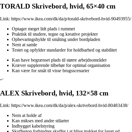
TORALD Skrivebord, hvid, 65×40 cm
Link:
https://www.ikea.com/dk/da/p/torald-skrivebord-hvid-90493955/
Optager meget lidt plads i rummet
Praktisk til studere, tegne og kreative projekter
Opbevaringshylde til småting under bordpladen
Nem at samle
Testet og opfylder standarder for holdbarhed og stabilitet
Kan have begrænset plads til større arbejdsområder
Kræver supplerende tilbehør for optimal organisation
Kan være for småt til visse brugsscenarier
“`
ALEX Skrivebord, hvid, 132×58 cm
Link:
https://www.ikea.com/dk/da/p/alex-skrivebord-hvid-80483438/
Nem at holde af
Kan mikses med andre stilarter
Indbygget kabelstyring
Skuffestop forhindrer skuffer i at blive trukket for langt ud