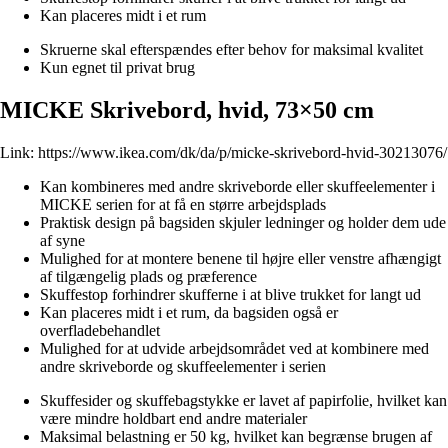
Kan placeres midt i et rum
Skruerne skal efterspændes efter behov for maksimal kvalitet
Kun egnet til privat brug
MICKE Skrivebord, hvid, 73×50 cm
Link:
https://www.ikea.com/dk/da/p/micke-skrivebord-hvid-30213076/
Kan kombineres med andre skriveborde eller skuffeelementer i
MICKE serien for at få en større arbejdsplads
Praktisk design på bagsiden skjuler ledninger og holder dem ude
af syne
Mulighed for at montere benene til højre eller venstre afhængigt
af tilgængelig plads og præference
Skuffestop forhindrer skufferne i at blive trukket for langt ud
Kan placeres midt i et rum, da bagsiden også er
overfladebehandlet
Mulighed for at udvide arbejdsområdet ved at kombinere med
andre skriveborde og skuffeelementer i serien
Skuffesider og skuffebagstykke er lavet af papirfolie, hvilket kan
være mindre holdbart end andre materialer
Maksimal belastning er 50 kg, hvilket kan begrænse brugen af