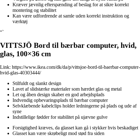
Kræver jævnlig efterspænding af beslag for at sikre korrekt
montering og stabilitet
Kan være udfordrende at samle uden korrekt instruktion og
værktøj
“`
VITTSJÖ Bord til bærbar computer, hvid,
glas, 100×36 cm
Link:
https://www.ikea.com/dk/da/p/vittsjoe-bord-til-baerbar-computer-
hvid-glas-40303444/
Stilfuldt og slankt design
Lavet af slidstærke materialer som hærdet glas og metal
Let og åben design skaber en god arbejdsplads
Indvendig opbevaringsplads til bærbar computer
Selvklæbende kabelclips holder ledningerne på plads og ude af
syne
Indstillelige fødder for stabilitet på ujævne gulve
Forsigtighed kræves, da glasset kan gå i stykker hvis beskadiget
Glasset kan være skrøbeligt mod stød fra siden