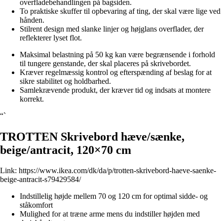
overfladebehandlingen på bagsiden.
To praktiske skuffer til opbevaring af ting, der skal være lige ved
hånden.
Stilrent design med slanke linjer og højglans overflader, der
reflekterer lyset flot.
Maksimal belastning på 50 kg kan være begrænsende i forhold
til tungere genstande, der skal placeres på skrivebordet.
Kræver regelmæssig kontrol og efterspænding af beslag for at
sikre stabilitet og holdbarhed.
Samlekrævende produkt, der kræver tid og indsats at montere
korrekt.
“`
TROTTEN Skrivebord hæve/sænke,
beige/antracit, 120×70 cm
Link:
https://www.ikea.com/dk/da/p/trotten-skrivebord-haeve-saenke-
beige-antracit-s79429584/
Indstillelig højde mellem 70 og 120 cm for optimal sidde- og
ståkomfort
Mulighed for at træne arme mens du indstiller højden med