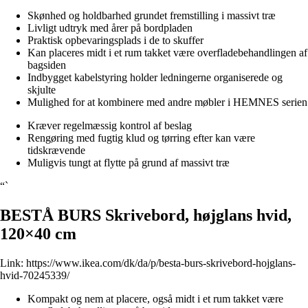
Skønhed og holdbarhed grundet fremstilling i massivt træ
Livligt udtryk med årer på bordpladen
Praktisk opbevaringsplads i de to skuffer
Kan placeres midt i et rum takket være overfladebehandlingen af
bagsiden
Indbygget kabelstyring holder ledningerne organiserede og
skjulte
Mulighed for at kombinere med andre møbler i HEMNES serien
Kræver regelmæssig kontrol af beslag
Rengøring med fugtig klud og tørring efter kan være
tidskrævende
Muligvis tungt at flytte på grund af massivt træ
“`
BESTÅ BURS Skrivebord, højglans hvid,
120×40 cm
Link:
https://www.ikea.com/dk/da/p/besta-burs-skrivebord-hojglans-
hvid-70245339/
Kompakt og nem at placere, også midt i et rum takket være