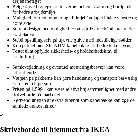
drejehåndtaget
Beige farve blødgør kontrasterne mellem skærm og bordplade
for bedre arbejdsmiljø
Mulighed for nem montering af drejehåndtaget i både venstre og
højre side
Stilrent design med mulighed for at skjule drejehåndtaget under
bordpladen
Stabil opstilling selv på ujævne gulve med indstillelige fødder
Kompatibel med SIGNUM kabelbakke for bedre kabelstyring
Testet til at opfylde sikkerheds- og holdbarhedskrav til
kontorbrug
Samlevejledning og eventuel monteringsbesvær kan være
udfordrende
Vægten på pakkerne kan gøre håndtering og transport besværlig
for en enkelt person
Prisen på 1.599.- kan være relativt høj sammenlignet med andre
skriveborde på markedet
Nødvendigheden af ekstra tilbehør som kabelbakke kan øge de
samlede omkostninger
“`
Skriveborde til hjemmet fra IKEA