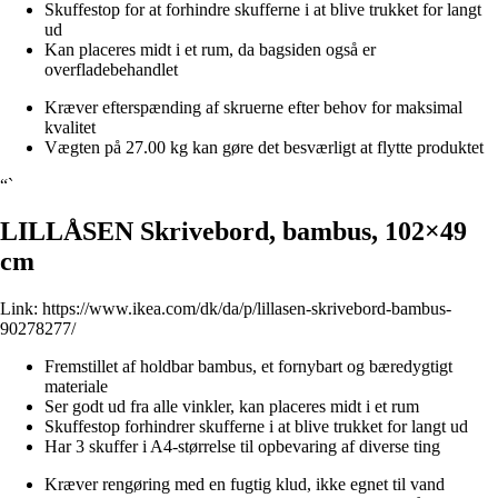
Skuffestop for at forhindre skufferne i at blive trukket for langt
ud
Kan placeres midt i et rum, da bagsiden også er
overfladebehandlet
Kræver efterspænding af skruerne efter behov for maksimal
kvalitet
Vægten på 27.00 kg kan gøre det besværligt at flytte produktet
“`
LILLÅSEN Skrivebord, bambus, 102×49
cm
Link:
https://www.ikea.com/dk/da/p/lillasen-skrivebord-bambus-
90278277/
Fremstillet af holdbar bambus, et fornybart og bæredygtigt
materiale
Ser godt ud fra alle vinkler, kan placeres midt i et rum
Skuffestop forhindrer skufferne i at blive trukket for langt ud
Har 3 skuffer i A4-størrelse til opbevaring af diverse ting
Kræver rengøring med en fugtig klud, ikke egnet til vand