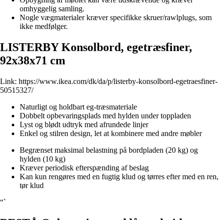
omhyggelig samling.
Nogle vægmaterialer kræver specifikke skruer/rawlplugs, som
ikke medfølger.
LISTERBY Konsolbord, egetræsfiner,
92x38x71 cm
Link:
https://www.ikea.com/dk/da/p/listerby-konsolbord-egetraesfiner-
50515327/
Naturligt og holdbart eg-træsmateriale
Dobbelt opbevaringsplads med hylden under toppladen
Lyst og blødt udtryk med afrundede linjer
Enkel og stilren design, let at kombinere med andre møbler
Begrænset maksimal belastning på bordpladen (20 kg) og
hylden (10 kg)
Kræver periodisk efterspænding af beslag
Kan kun rengøres med en fugtig klud og tørres efter med en ren,
tør klud
“`