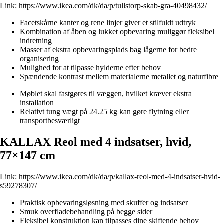
Link:
https://www.ikea.com/dk/da/p/tullstorp-skab-gra-40498432/
Facetskårne kanter og rene linjer giver et stilfuldt udtryk
Kombination af åben og lukket opbevaring muliggør fleksibel
indretning
Masser af ekstra opbevaringsplads bag lågerne for bedre
organisering
Mulighed for at tilpasse hylderne efter behov
Spændende kontrast mellem materialerne metallet og naturfibre
Møblet skal fastgøres til væggen, hvilket kræver ekstra
installation
Relativt tung vægt på 24.25 kg kan gøre flytning eller
transportbesværligt
KALLAX Reol med 4 indsatser, hvid,
77×147 cm
Link:
https://www.ikea.com/dk/da/p/kallax-reol-med-4-indsatser-hvid-
s59278307/
Praktisk opbevaringsløsning med skuffer og indsatser
Smuk overfladebehandling på begge sider
Fleksibel konstruktion kan tilpasses dine skiftende behov