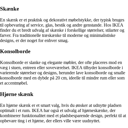
Skænke
En skænk er et praktisk og dekorativt møbelstykke, der typisk bruges
til opbevaring af service, glas, bestik og andre genstande. Hos IKEA
finder du et bredt udvalg af skænke i forskellige størrelser, stilarter og
farver. Fra traditionelle træskænke til moderne og minimalistiske
designs, er der noget for enhver smag.
Konsolborde
Konsolborde er slanke og elegante møbler, der ofte placeres mod en
væg i stuen, entreen eller soveværelset. IKEA tilbyder konsolborde i
varierende størrelser og designs, herunder lave konsolborde og smalle
konsolborde med en dybde på 20 cm, ideelle til mindre rum eller som
et accentmøbel.
Hjørne skænk
En hjørne skænk er et smart valg, hvis du ønsker at udnytte pladsen
optimalt i et rum. IKEA har også et udvalg af hjørneskænke, der
kombinerer funktionalitet med et pladsbesparende design, perfekt til at
opbevare ting i et hjørne, der ellers ville være uudnyttet.