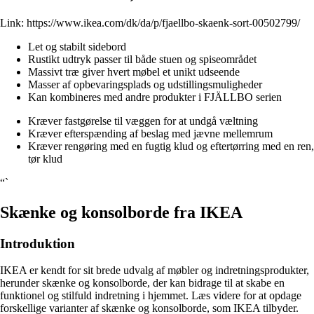
Link:
https://www.ikea.com/dk/da/p/fjaellbo-skaenk-sort-00502799/
Let og stabilt sidebord
Rustikt udtryk passer til både stuen og spiseområdet
Massivt træ giver hvert møbel et unikt udseende
Masser af opbevaringsplads og udstillingsmuligheder
Kan kombineres med andre produkter i FJÄLLBO serien
Kræver fastgørelse til væggen for at undgå væltning
Kræver efterspænding af beslag med jævne mellemrum
Kræver rengøring med en fugtig klud og eftertørring med en ren,
tør klud
“`
Skænke og konsolborde fra IKEA
Introduktion
IKEA er kendt for sit brede udvalg af møbler og indretningsprodukter,
herunder skænke og konsolborde, der kan bidrage til at skabe en
funktionel og stilfuld indretning i hjemmet. Læs videre for at opdage
forskellige varianter af skænke og konsolborde, som IKEA tilbyder.