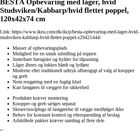
BESTÅ Opbevaring med låger, hvid
Studsviken/Kabbarp/hvid flettet poppel,
120x42x74 cm
Link:
https://www.ikea.com/dk/da/p/besta-opbevaring-med-lager-hvid-
studsviken-kabbarp-hvid-flettet-poppel-s29421444/
Masser af opbevaringsplads
Mulighed for en smuk udstilling på toppen
Justerbare hængsler og hylder for tilpasning
Låger åbnes og lukkes blødt og lydløst
Moderne eller traditionelt udtryk afhængigt af valg af knopper
og greb
Nem rengøring med en fugtig klud
Kan fastgøres til væggen for sikkerhed
Produktet kræver montering
Knopper og greb sælges separat
Skruer/rawlplugs til fastgørelse til vægge medfølger ikke
Behov for konstant kontrol og efterspænding af beslag
Adskillede pakker kræver samling af flere dele
“`