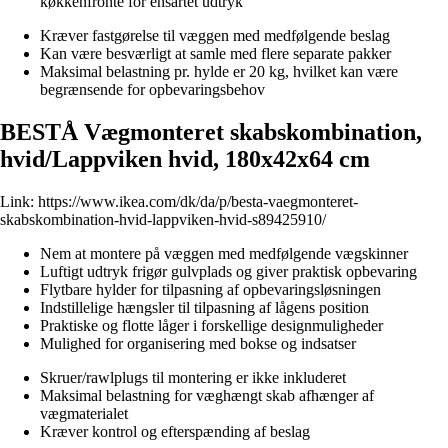
køkkenfronte for ensartet udtryk
Kræver fastgørelse til væggen med medfølgende beslag
Kan være besværligt at samle med flere separate pakker
Maksimal belastning pr. hylde er 20 kg, hvilket kan være
begrænsende for opbevaringsbehov
BESTÅ Vægmonteret skabskombination,
hvid/Lappviken hvid, 180x42x64 cm
Link:
https://www.ikea.com/dk/da/p/besta-vaegmonteret-
skabskombination-hvid-lappviken-hvid-s89425910/
Nem at montere på væggen med medfølgende vægskinner
Luftigt udtryk frigør gulvplads og giver praktisk opbevaring
Flytbare hylder for tilpasning af opbevaringsløsningen
Indstillelige hængsler til tilpasning af lågens position
Praktiske og flotte låger i forskellige designmuligheder
Mulighed for organisering med bokse og indsatser
Skruer/rawlplugs til montering er ikke inkluderet
Maksimal belastning for væghængt skab afhænger af
vægmaterialet
Kræver kontrol og efterspænding af beslag