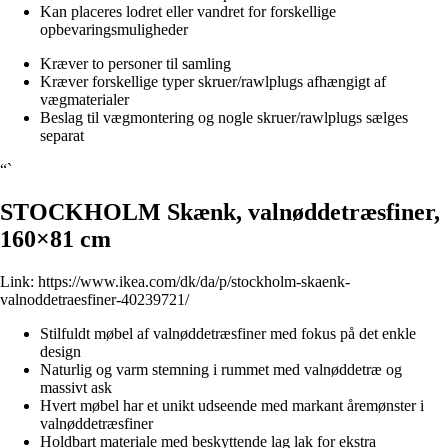
Kan placeres lodret eller vandret for forskellige
opbevaringsmuligheder
Kræver to personer til samling
Kræver forskellige typer skruer/rawlplugs afhængigt af
vægmaterialer
Beslag til vægmontering og nogle skruer/rawlplugs sælges
separat
“`
STOCKHOLM Skænk, valnøddetræsfiner,
160×81 cm
Link:
https://www.ikea.com/dk/da/p/stockholm-skaenk-
valnoddetraesfiner-40239721/
Stilfuldt møbel af valnøddetræsfiner med fokus på det enkle
design
Naturlig og varm stemning i rummet med valnøddetræ og
massivt ask
Hvert møbel har et unikt udseende med markant åremønster i
valnøddetræsfiner
Holdbart materiale med beskyttende lag lak for ekstra