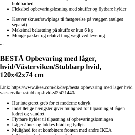
holdbarhed
Fleksibel opbevaringsløsning med skuffer og flytbare hylder
Kræver skruer/rawlplugs til fastgørelse på væggen (sælges
separat)
Maksimal belastning på skuffe er kun 6 kg
Monge pakker og relativt tung vægt ved levering
“`
BESTÅ Opbevaring med låger,
hvid/Västerviken/Stubbarp hvid,
120x42x74 cm
Link:
https://www.ikea.com/dk/da/p/besta-opbevaring-med-lager-hvid-
vaesterviken-stubbarp-hvid-s09421440/
Har integreret greb for et moderne udtryk
Indstillelige hængsler giver mulighed for tilpasning af lågen
lodret og vandret
Flytbare hylder til tilpasning af opbevaringsløsningen
Låger åbnes og lukkes blødt og lydløst
Mulighed for at kombinere fronten med andre IKEA