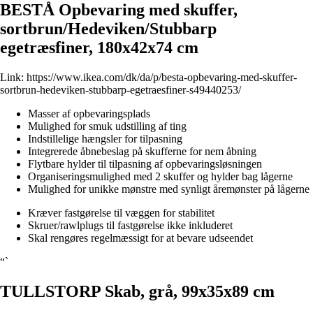
BESTÅ Opbevaring med skuffer,
sortbrun/Hedeviken/Stubbarp
egetræsfiner, 180x42x74 cm
Link:
https://www.ikea.com/dk/da/p/besta-opbevaring-med-skuffer-
sortbrun-hedeviken-stubbarp-egetraesfiner-s49440253/
Masser af opbevaringsplads
Mulighed for smuk udstilling af ting
Indstillelige hængsler for tilpasning
Integrerede åbnebeslag på skufferne for nem åbning
Flytbare hylder til tilpasning af opbevaringsløsningen
Organiseringsmulighed med 2 skuffer og hylder bag lågerne
Mulighed for unikke mønstre med synligt åremønster på lågerne
Kræver fastgørelse til væggen for stabilitet
Skruer/rawlplugs til fastgørelse ikke inkluderet
Skal rengøres regelmæssigt for at bevare udseendet
“`
TULLSTORP Skab, grå, 99x35x89 cm