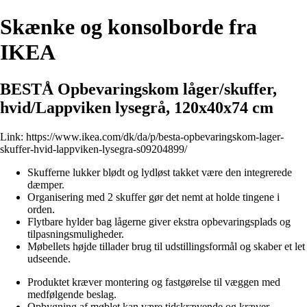
Skænke og konsolborde fra
IKEA
BESTÅ Opbevaringskom låger/skuffer,
hvid/Lappviken lysegrå, 120x40x74 cm
Link:
https://www.ikea.com/dk/da/p/besta-opbevaringskom-lager-
skuffer-hvid-lappviken-lysegra-s09204899/
Skufferne lukker blødt og lydløst takket være den integrerede
dæmper.
Organisering med 2 skuffer gør det nemt at holde tingene i
orden.
Flytbare hylder bag lågerne giver ekstra opbevaringsplads og
tilpasningsmuligheder.
Møbellets højde tillader brug til udstillingsformål og skaber et let
udseende.
Produktet kræver montering og fastgørelse til væggen med
medfølgende beslag.
Opbygning af møblet kan være tidskrævende og kræver