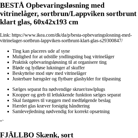
BESTÅ Opbevaringsløsning med
vitrinelåger, sortbrun/Lappviken sortbrunt
klart glas, 60x42x193 cm
Link:
https://www.ikea.com/dk/da/p/besta-opbevaringslosning-med-
vitrinelager-sortbrun-lappviken-sortbrunt-klart-glas-s29300847/
Ting kan placeres ude af syne
Mulighed for at udstille yndlingsting bag vitrinelåger
Praktisk opbevaringsløsning til at organisere ting
Bløde og lydløse lukninger af skuffer
Beskyttelse mod støv med vitrinelåger
Justerbare hængsler og flytbare glashylder for tilpasning
Sælges separat fra nødvendige skruer/rawlplugs
Knopper og greb til letlukkende funktion sælges separat
Skal fastgøres til væggen med medfølgende beslag
Hærdet glas kræver forsigtig håndtering
Samlevejledning nødvendig for korrekt opsætning
“`
FJÄLLBO Skænk, sort