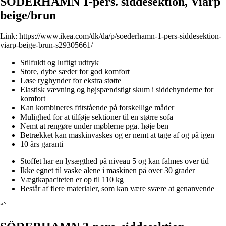
SÖDERHAMN 1-pers. siddesektion, Viarp
beige/brun
Link:
https://www.ikea.com/dk/da/p/soederhamn-1-pers-siddesektion-
viarp-beige-brun-s29305661/
Stilfuldt og luftigt udtryk
Store, dybe sæder for god komfort
Løse ryghynder for ekstra støtte
Elastisk vævning og højspændstigt skum i siddehynderne for
komfort
Kan kombineres fritstående på forskellige måder
Mulighed for at tilføje sektioner til en større sofa
Nemt at rengøre under møblerne pga. høje ben
Betrækket kan maskinvaskes og er nemt at tage af og på igen
10 års garanti
Stoffet har en lysægthed på niveau 5 og kan falmes over tid
Ikke egnet til vaske alene i maskinen på over 30 grader
Vægtkapaciteten er op til 110 kg
Består af flere materialer, som kan være svære at genanvende
“`