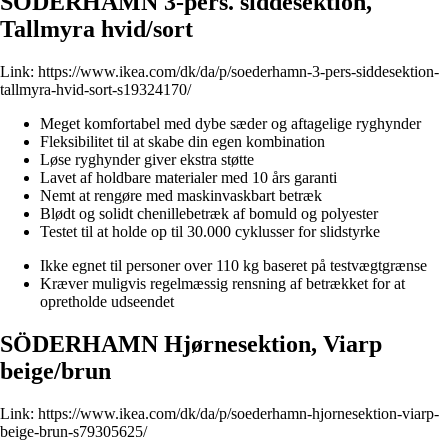
SÖDERHAMN 3-pers. siddesektion,
Tallmyra hvid/sort
Link:
https://www.ikea.com/dk/da/p/soederhamn-3-pers-siddesektion-
tallmyra-hvid-sort-s19324170/
Meget komfortabel med dybe sæder og aftagelige ryghynder
Fleksibilitet til at skabe din egen kombination
Løse ryghynder giver ekstra støtte
Lavet af holdbare materialer med 10 års garanti
Nemt at rengøre med maskinvaskbart betræk
Blødt og solidt chenillebetræk af bomuld og polyester
Testet til at holde op til 30.000 cyklusser for slidstyrke
Ikke egnet til personer over 110 kg baseret på testvægtgrænse
Kræver muligvis regelmæssig rensning af betrækket for at
opretholde udseendet
SÖDERHAMN Hjørnesektion, Viarp
beige/brun
Link:
https://www.ikea.com/dk/da/p/soederhamn-hjornesektion-viarp-
beige-brun-s79305625/