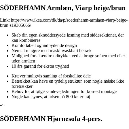
SÖDERHAMN Armlæn, Viarp beige/brun
Link:
https://www.ikea.com/dk/da/p/soederhamn-armlaen-viarp-beige-
brun-s19305666/
Skab din egen skræddersyede løsning med siddesektioner, der
kan kombineres
Komfortabelt og indbydende design
Nem at rengøre med maskinvaskbart betræk
Mulighed for at ændre udtrykket ved at bruge sofaen med eller
uden armlæn
10 års garanti for ekstra tryghed
Kræver muligvis samling af forskellige dele
Betrækket kan have en tydelig struktur, som nogle måske ikke
foretrækker
Behov for at følge samlevejledningen for korrekt montage
Nogle kan synes, at prisen på 800 kr. er høj
“`
SÖDERHAMN Hjørnesofa 4-pers.