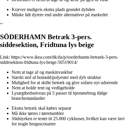
Kræver muligvis ekstra plads grundet dybden
Måske lidt dyrere end andre alternativer på markedet
“`
SÖDERHAMN Betræk 3-pers.
siddesektion, Fridtuna lys beige
Link:
https://www.ikea.com/dk/da/p/soederhamn-betraek-3-pers-
siddesektion-fridtuna-lys-beige-50519014/
Nem at tage af og maskinvaskbar
Stærkt stof af bomuld/polyester med dyb struktur
Mulighed for at skifte betræk og give sofaen nyt udseende
Nem at holde rent og vedligeholde
Lysægthedsniveau på 5 passer til hjemmebrug ifølge
branchestandarder
Ekstra betræk skal købes separat
Må ikke tørres i tørretumbler
Slidstyrken er testet til 25.000 cyklusser, hvilket kan være lavt
for nogle brugsscenarier