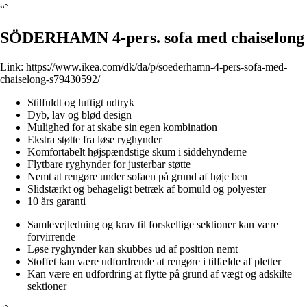
“`
SÖDERHAMN 4-pers. sofa med chaiselong
Link:
https://www.ikea.com/dk/da/p/soederhamn-4-pers-sofa-med-
chaiselong-s79430592/
Stilfuldt og luftigt udtryk
Dyb, lav og blød design
Mulighed for at skabe sin egen kombination
Ekstra støtte fra løse ryghynder
Komfortabelt højspændstige skum i siddehynderne
Flytbare ryghynder for justerbar støtte
Nemt at rengøre under sofaen på grund af høje ben
Slidstærkt og behageligt betræk af bomuld og polyester
10 års garanti
Samlevejledning og krav til forskellige sektioner kan være
forvirrende
Løse ryghynder kan skubbes ud af position nemt
Stoffet kan være udfordrende at rengøre i tilfælde af pletter
Kan være en udfordring at flytte på grund af vægt og adskilte
sektioner