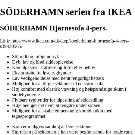
SÖDERHAMN serien fra IKEA
SÖDERHAMN Hjørnesofa 4-pers.
Link:
https://www.ikea.com/dk/da/p/soederhamn-hjornesofa-4-pers-
s39430565/
Stilfuldt og luftigt udtryk
Dyb, lav og blød siddeoplevelse
Kan tilpasses i størrelse og form efter behov
Ekstra støtte fra løse ryghynder
Lav vedligeholdelse med nemt rengørligt betræk
Mulighed for at tilføje sektioner til en større sofa
Høj komfort med elastisk vævning og højspændstige skum i
siddehynderne
Flytbare ryghynder for tilpasning af siddestilling
Høje ben gør det nemt at rengøre under sofaen
Mulighed for at skabe en personlig kombination med
tegneprogrammet
Kræver muligvis samling af flere sektioner
Størrelsen på sektionerne kan være begrænsende for nogle rum