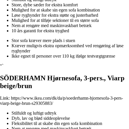
Store, dybe sæder for ekstra komfort
Mulighed for at skabe sin egen sofa kombination
Løse ryghynder for ekstra støtte og justerbarhed
Mulighed for at tilføje sektioner til en større sofa
Nem at rengøre med maskinvaskbart betræk
10 års garanti for ekstra tryghed
Stor sofa kræver mere plads i stuen
Kræver muligvis ekstra opmærksomhed ved rengøring af løse
ryghynder
Ikke egnet til personer over 110 kg ifølge testvægtgrænse
“`
SÖDERHAMN Hjørnesofa, 3-pers., Viarp
beige/brun
Link:
https://www.ikea.com/dk/da/p/soederhamn-hjornesofa-3-pers-
viarp-beige-brun-s29305883/
Stilfuldt og luftigt udtryk
Dyb, lav og blød siddeoplevelse
Fleksibilitet til at skabe din egen sofa kombination
Nem at rengøre med maskinvaskbart betræk