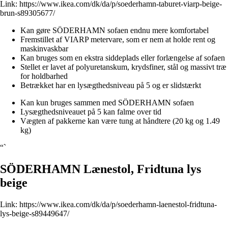
Link:
https://www.ikea.com/dk/da/p/soederhamn-taburet-viarp-beige-
brun-s89305677/
Kan gøre SÖDERHAMN sofaen endnu mere komfortabel
Fremstillet af VIARP metervare, som er nem at holde rent og
maskinvaskbar
Kan bruges som en ekstra siddeplads eller forlængelse af sofaen
Stellet er lavet af polyuretanskum, krydsfiner, stål og massivt træ
for holdbarhed
Betrækket har en lysægthedsniveau på 5 og er slidstærkt
Kan kun bruges sammen med SÖDERHAMN sofaen
Lysægthedsniveauet på 5 kan falme over tid
Vægten af pakkerne kan være tung at håndtere (20 kg og 1.49
kg)
“`
SÖDERHAMN Lænestol, Fridtuna lys
beige
Link:
https://www.ikea.com/dk/da/p/soederhamn-laenestol-fridtuna-
lys-beige-s89449647/