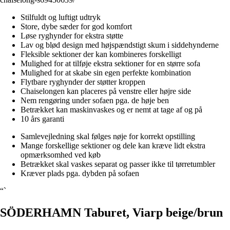
Stilfuldt og luftigt udtryk
Store, dybe sæder for god komfort
Løse ryghynder for ekstra støtte
Lav og blød design med højspændstigt skum i siddehynderne
Fleksible sektioner der kan kombineres forskelligt
Mulighed for at tilføje ekstra sektioner for en større sofa
Mulighed for at skabe sin egen perfekte kombination
Flytbare ryghynder der støtter kroppen
Chaiselongen kan placeres på venstre eller højre side
Nem rengøring under sofaen pga. de høje ben
Betrækket kan maskinvaskes og er nemt at tage af og på
10 års garanti
Samlevejledning skal følges nøje for korrekt opstilling
Mange forskellige sektioner og dele kan kræve lidt ekstra
opmærksomhed ved køb
Betrækket skal vaskes separat og passer ikke til tørretumbler
Kræver plads pga. dybden på sofaen
“`
SÖDERHAMN Taburet, Viarp beige/brun