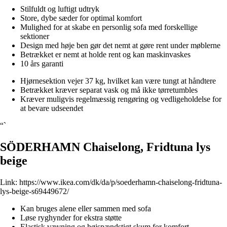
Stilfuldt og luftigt udtryk
Store, dybe sæder for optimal komfort
Mulighed for at skabe en personlig sofa med forskellige
sektioner
Design med høje ben gør det nemt at gøre rent under møblerne
Betrækket er nemt at holde rent og kan maskinvaskes
10 års garanti
Hjørnesektion vejer 37 kg, hvilket kan være tungt at håndtere
Betrækket kræver separat vask og må ikke tørretumbles
Kræver muligvis regelmæssig rengøring og vedligeholdelse for
at bevare udseendet
“`
SÖDERHAMN Chaiselong, Fridtuna lys
beige
Link:
https://www.ikea.com/dk/da/p/soederhamn-chaiselong-fridtuna-
lys-beige-s69449672/
Kan bruges alene eller sammen med sofa
Løse ryghynder for ekstra støtte
Elastisk vævning og højspændstigt skum for komfort