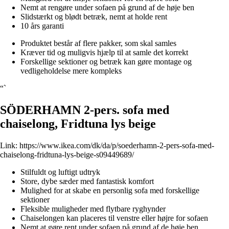
Nemt at rengøre under sofaen på grund af de høje ben
Slidstærkt og blødt betræk, nemt at holde rent
10 års garanti
Produktet består af flere pakker, som skal samles
Kræver tid og muligvis hjælp til at samle det korrekt
Forskellige sektioner og betræk kan gøre montage og
vedligeholdelse mere kompleks
“`
SÖDERHAMN 2-pers. sofa med
chaiselong, Fridtuna lys beige
Link:
https://www.ikea.com/dk/da/p/soederhamn-2-pers-sofa-med-
chaiselong-fridtuna-lys-beige-s09449689/
Stilfuldt og luftigt udtryk
Store, dybe sæder med fantastisk komfort
Mulighed for at skabe en personlig sofa med forskellige
sektioner
Fleksible muligheder med flytbare ryghynder
Chaiselongen kan placeres til venstre eller højre for sofaen
Nemt at gøre rent under sofaen på grund af de høje ben