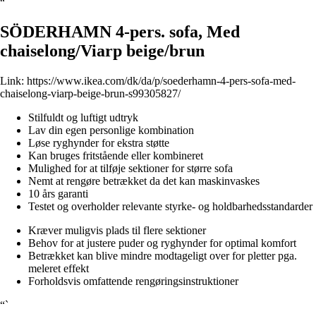
“`
SÖDERHAMN 4-pers. sofa, Med
chaiselong/Viarp beige/brun
Link:
https://www.ikea.com/dk/da/p/soederhamn-4-pers-sofa-med-
chaiselong-viarp-beige-brun-s99305827/
Stilfuldt og luftigt udtryk
Lav din egen personlige kombination
Løse ryghynder for ekstra støtte
Kan bruges fritstående eller kombineret
Mulighed for at tilføje sektioner for større sofa
Nemt at rengøre betrækket da det kan maskinvaskes
10 års garanti
Testet og overholder relevante styrke- og holdbarhedsstandarder
Kræver muligvis plads til flere sektioner
Behov for at justere puder og ryghynder for optimal komfort
Betrækket kan blive mindre modtageligt over for pletter pga.
meleret effekt
Forholdsvis omfattende rengøringsinstruktioner
“`