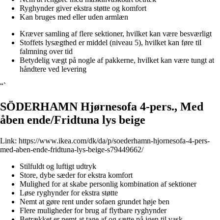
Ryghynder giver ekstra støtte og komfort
Kan bruges med eller uden armlæn
Kræver samling af flere sektioner, hvilket kan være besværligt
Stoffets lysægthed er middel (niveau 5), hvilket kan føre til
falmning over tid
Betydelig vægt på nogle af pakkerne, hvilket kan være tungt at
håndtere ved levering
“`
SÖDERHAMN Hjørnesofa 4-pers., Med
åben ende/Fridtuna lys beige
Link:
https://www.ikea.com/dk/da/p/soederhamn-hjornesofa-4-pers-
med-aben-ende-fridtuna-lys-beige-s79449662/
Stilfuldt og luftigt udtryk
Store, dybe sæder for ekstra komfort
Mulighed for at skabe personlig kombination af sektioner
Løse ryghynder for ekstra støtte
Nemt at gøre rent under sofaen grundet høje ben
Flere muligheder for brug af flytbare ryghynder
Betrækket er nemt at tage af og sætte på igen til vask