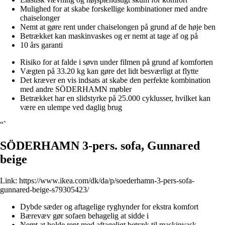
Mulighed for at skabe forskellige kombinationer med andre
chaiselonger
Nemt at gøre rent under chaiselongen på grund af de høje ben
Betrækket kan maskinvaskes og er nemt at tage af og på
10 års garanti
Risiko for at falde i søvn under filmen på grund af komforten
Vægten på 33.20 kg kan gøre det lidt besværligt at flytte
Det kræver en vis indsats at skabe den perfekte kombination
med andre SÖDERHAMN møbler
Betrækket har en slidstyrke på 25.000 cyklusser, hvilket kan
være en ulempe ved daglig brug
“`
SÖDERHAMN 3-pers. sofa, Gunnared
beige
Link:
https://www.ikea.com/dk/da/p/soederhamn-3-pers-sofa-
gunnared-beige-s79305423/
Dybde sæder og aftagelige ryghynder for ekstra komfort
Bærevæv gør sofaen behagelig at sidde i
Nemt at holde rent med aftageligt betræk til maskinvask