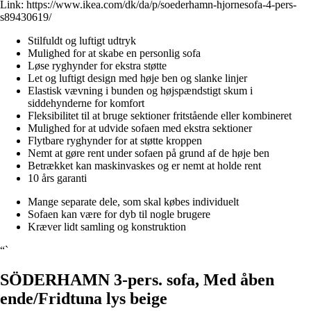
Link:
https://www.ikea.com/dk/da/p/soederhamn-hjornesofa-4-pers-
s89430619/
Stilfuldt og luftigt udtryk
Mulighed for at skabe en personlig sofa
Løse ryghynder for ekstra støtte
Let og luftigt design med høje ben og slanke linjer
Elastisk vævning i bunden og højspændstigt skum i
siddehynderne for komfort
Fleksibilitet til at bruge sektioner fritstående eller kombineret
Mulighed for at udvide sofaen med ekstra sektioner
Flytbare ryghynder for at støtte kroppen
Nemt at gøre rent under sofaen på grund af de høje ben
Betrækket kan maskinvaskes og er nemt at holde rent
10 års garanti
Mange separate dele, som skal købes individuelt
Sofaen kan være for dyb til nogle brugere
Kræver lidt samling og konstruktion
“`
SÖDERHAMN 3-pers. sofa, Med åben
ende/Fridtuna lys beige