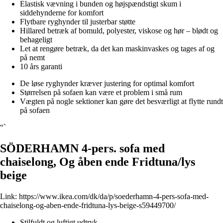
Elastisk vævning i bunden og højspændstigt skum i
siddehynderne for komfort
Flytbare ryghynder til justerbar støtte
Hillared betræk af bomuld, polyester, viskose og hør – blødt og
behageligt
Let at rengøre betræk, da det kan maskinvaskes og tages af og
på nemt
10 års garanti
De løse ryghynder kræver justering for optimal komfort
Størrelsen på sofaen kan være et problem i små rum
Vægten på nogle sektioner kan gøre det besværligt at flytte rundt
på sofaen
“`
SÖDERHAMN 4-pers. sofa med
chaiselong, Og åben ende Fridtuna/lys
beige
Link:
https://www.ikea.com/dk/da/p/soederhamn-4-pers-sofa-med-
chaiselong-og-aben-ende-fridtuna-lys-beige-s59449700/
Stilfuldt og luftigt udtryk