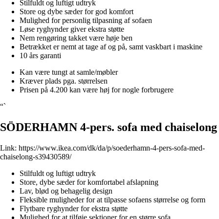
Stilfuldt og luftigt udtryk
Store og dybe sæder for god komfort
Mulighed for personlig tilpasning af sofaen
Løse ryghynder giver ekstra støtte
Nem rengøring takket være høje ben
Betrækket er nemt at tage af og på, samt vaskbart i maskine
10 års garanti
Kan være tungt at samle/møbler
Kræver plads pga. størrelsen
Prisen på 4.200 kan være høj for nogle forbrugere
“`
SÖDERHAMN 4-pers. sofa med chaiselong
Link:
https://www.ikea.com/dk/da/p/soederhamn-4-pers-sofa-med-
chaiselong-s39430589/
Stilfuldt og luftigt udtryk
Store, dybe sæder for komfortabel afslapning
Lav, blød og behagelig design
Fleksible muligheder for at tilpasse sofaens størrelse og form
Flytbare ryghynder for ekstra støtte
Mulighed for at tilføje sektioner for en større sofa