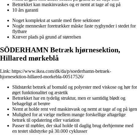
Betrækket kan maskinvaskes og er nemt at tage af og på
10 års garanti
Noget komplekst at samle med flere sektioner
Nogle mennesker foretrækker måske faste ryghynder i stedet for
flytbare
Kræver plads på grund af størrelsen
SÖDERHAMN Betræk hjørnesektion,
Hillared mørkeblå
Link:
https://www.ikea.com/dk/da/p/soederhamn-betraek-
hjornesektion-hillared-morkebla-00517526/
Slidstærkt betræk af bomuld og polyester med viskose og hør for
øget funktionalitet og æstetik
Betrækket har en tydelig struktur, men er samtidig blødt og
behageligt at berøre
Nemt at holde rent ved maskinvask og nemt at tage af og på igen
Mulighed for at vælge mellem mange forskellige aftagelige
betræk til opdatering eller variation
Passer til møbler, der skal holde til daglig brug derhjemme med
en testet slidstyrke på 30.000 cyklusser