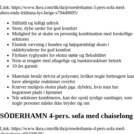
Link:
https://www.ikea.com/dk/da/p/soederhamn-3-pers-sofa-med-
aben-ende-fridtuna-lys-beige-s79449695/
Stilfuldt og luftigt udtryk
Store, dybe sæder for god komfort
Mulighed for at skabe en personlig kombination med forskellige
sektioner
Elastisk vævning i bunden og højspændstigt skum i
siddehynderne for god komfort
Flytbare ryghynder for ekstra støtte og fleksibilitet
Nem at rengøre med aftagelige og maskinvaskbare betræk
10 års garanti
Materiale består delvist af polyester, hvilket nogle forbrugere kan
have allergiske reaktioner overfor
Kræver muligvis ekstra plads pga. dybden, hvis man har
begrænset plads i hjemmet
Når sektioner kombineres, kan der opstå synlige samlinger, som
nogle personer måske ikke bryder sig om
SÖDERHAMN 4-pers. sofa med chaiselong
Link:
https://www.ikea.com/dk/da/p/soederhamn-4-pers-sofa-med-
chaiselong-s69430639/