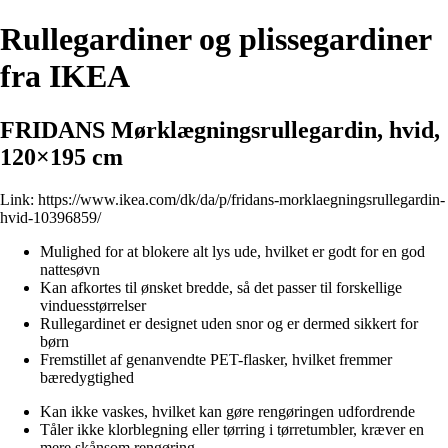
Rullegardiner og plissegardiner
fra IKEA
FRIDANS Mørklægningsrullegardin, hvid,
120×195 cm
Link:
https://www.ikea.com/dk/da/p/fridans-morklaegningsrullegardin-
hvid-10396859/
Mulighed for at blokere alt lys ude, hvilket er godt for en god
nattesøvn
Kan afkortes til ønsket bredde, så det passer til forskellige
vinduesstørrelser
Rullegardinet er designet uden snor og er dermed sikkert for
børn
Fremstillet af genanvendte PET-flasker, hvilket fremmer
bæredygtighed
Kan ikke vaskes, hvilket kan gøre rengøringen udfordrende
Tåler ikke klorblegning eller tørring i tørretumbler, kræver en
mere skånsom rengøring