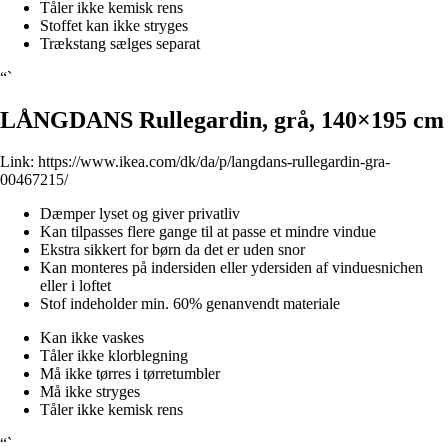
Tåler ikke kemisk rens
Stoffet kan ikke stryges
Trækstang sælges separat
“`
LÅNGDANS Rullegardin, grå, 140×195 cm
Link:
https://www.ikea.com/dk/da/p/langdans-rullegardin-gra-
00467215/
Dæmper lyset og giver privatliv
Kan tilpasses flere gange til at passe et mindre vindue
Ekstra sikkert for børn da det er uden snor
Kan monteres på indersiden eller ydersiden af vinduesnichen
eller i loftet
Stof indeholder min. 60% genanvendt materiale
Kan ikke vaskes
Tåler ikke klorblegning
Må ikke tørres i tørretumbler
Må ikke stryges
Tåler ikke kemisk rens
“`