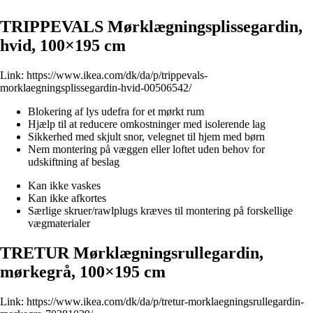
TRIPPEVALS Mørklægningsplissegardin,
hvid, 100×195 cm
Link:
https://www.ikea.com/dk/da/p/trippevals-
morklaegningsplissegardin-hvid-00506542/
Blokering af lys udefra for et mørkt rum
Hjælp til at reducere omkostninger med isolerende lag
Sikkerhed med skjult snor, velegnet til hjem med børn
Nem montering på væggen eller loftet uden behov for
udskiftning af beslag
Kan ikke vaskes
Kan ikke afkortes
Særlige skruer/rawlplugs kræves til montering på forskellige
vægmaterialer
TRETUR Mørklægningsrullegardin,
mørkegrå, 100×195 cm
Link:
https://www.ikea.com/dk/da/p/tretur-morklaegningsrullegardin-