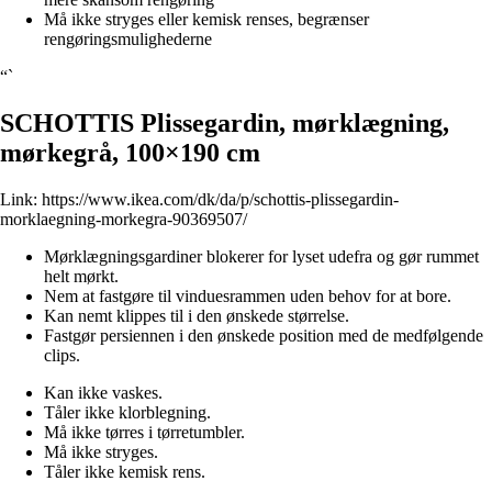
Må ikke stryges eller kemisk renses, begrænser
rengøringsmulighederne
“`
SCHOTTIS Plissegardin, mørklægning,
mørkegrå, 100×190 cm
Link:
https://www.ikea.com/dk/da/p/schottis-plissegardin-
morklaegning-morkegra-90369507/
Mørklægningsgardiner blokerer for lyset udefra og gør rummet
helt mørkt.
Nem at fastgøre til vinduesrammen uden behov for at bore.
Kan nemt klippes til i den ønskede størrelse.
Fastgør persiennen i den ønskede position med de medfølgende
clips.
Kan ikke vaskes.
Tåler ikke klorblegning.
Må ikke tørres i tørretumbler.
Må ikke stryges.
Tåler ikke kemisk rens.