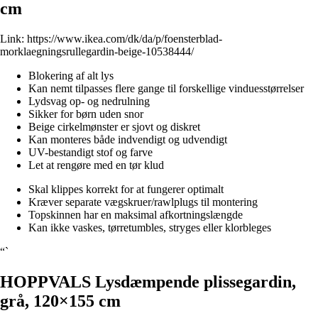
cm
Link:
https://www.ikea.com/dk/da/p/foensterblad-
morklaegningsrullegardin-beige-10538444/
Blokering af alt lys
Kan nemt tilpasses flere gange til forskellige vinduesstørrelser
Lydsvag op- og nedrulning
Sikker for børn uden snor
Beige cirkelmønster er sjovt og diskret
Kan monteres både indvendigt og udvendigt
UV-bestandigt stof og farve
Let at rengøre med en tør klud
Skal klippes korrekt for at fungerer optimalt
Kræver separate vægskruer/rawlplugs til montering
Topskinnen har en maksimal afkortningslængde
Kan ikke vaskes, tørretumbles, stryges eller klorbleges
“`
HOPPVALS Lysdæmpende plissegardin,
grå, 120×155 cm