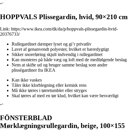
“`
HOPPVALS Plissegardin, hvid, 90×210 cm
Link:
https://www.ikea.com/dk/da/p/hoppvals-plissegardin-hvid-
20376733/
Rullegardinet dæmper lyset og gi’r privatliv
Lavet af genanvendt polyester, hvilket er bæredygtigt
Sikker snoreføring skjult indvendig i rullegardinet
Kan monteres på både væg og loft med de medfølgende beslag
Nem at skifte ud og bruger samme beslag som andre
plisségardiner fra IKEA
Kan ikke vaskes
Tåler ikke klorblegning eller kemisk rens
Må ikke tørres i tørretumbler eller stryges
Skal tørres af med en tør klud, hvilket kan være besværligt
“`
FÖNSTERBLAD
Mørklægningsrullegardin, beige, 100×155