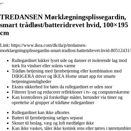
“`
TREDANSEN Mørklægningsplissegardin,
smart trådløst/batteridrevet hvid, 100×195
cm
Link:
https://www.ikea.com/dk/da/p/tredansen-
morklaegningsplissegardin-smart-tradlost-batteridrevet-hvid-80512431/
Rullegardinet lukker lyset ude og danner et isolerende lag mod
træk fra vinduer eller solens varme
Trådløs betjening med fjernbetjening eller kombination med
DIRIGERA driver og IKEA Home smart app for smarte
betjeningsmuligheder
Ekstra sikkerhed for børn da rullegardinet er uden snor
Filtrerer lyset og reducerer reflektioner i tv- og computerskærme
Kan kontrolleres på forskellige måder, herunder via timer og
oprettelse af grupper af trådløse rullegardiner
Rullegardinet kan ikke afkortes
Batteri til fjernbetjening sælges separat
Skruer til beslag, væg og loft medfølger ikke
Kan ikke vaskes, tåler ikke kemisk rens eller tørres i tørretumbler