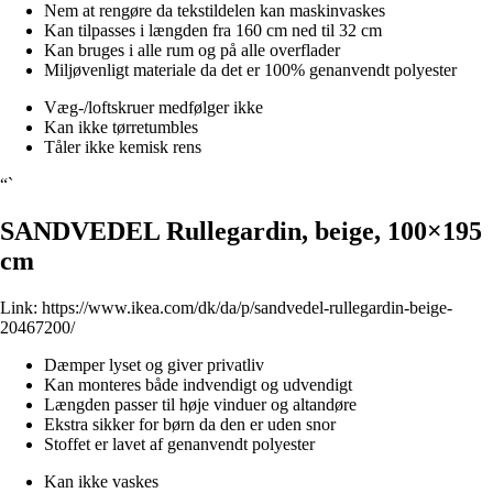
Nem at rengøre da tekstildelen kan maskinvaskes
Kan tilpasses i længden fra 160 cm ned til 32 cm
Kan bruges i alle rum og på alle overflader
Miljøvenligt materiale da det er 100% genanvendt polyester
Væg-/loftskruer medfølger ikke
Kan ikke tørretumbles
Tåler ikke kemisk rens
“`
SANDVEDEL Rullegardin, beige, 100×195
cm
Link:
https://www.ikea.com/dk/da/p/sandvedel-rullegardin-beige-
20467200/
Dæmper lyset og giver privatliv
Kan monteres både indvendigt og udvendigt
Længden passer til høje vinduer og altandøre
Ekstra sikker for børn da den er uden snor
Stoffet er lavet af genanvendt polyester
Kan ikke vaskes