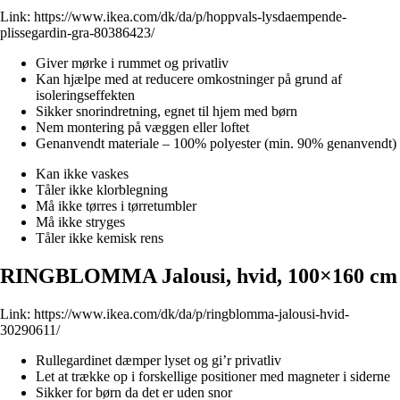
Link:
https://www.ikea.com/dk/da/p/hoppvals-lysdaempende-
plissegardin-gra-80386423/
Giver mørke i rummet og privatliv
Kan hjælpe med at reducere omkostninger på grund af
isoleringseffekten
Sikker snorindretning, egnet til hjem med børn
Nem montering på væggen eller loftet
Genanvendt materiale – 100% polyester (min. 90% genanvendt)
Kan ikke vaskes
Tåler ikke klorblegning
Må ikke tørres i tørretumbler
Må ikke stryges
Tåler ikke kemisk rens
RINGBLOMMA Jalousi, hvid, 100×160 cm
Link:
https://www.ikea.com/dk/da/p/ringblomma-jalousi-hvid-
30290611/
Rullegardinet dæmper lyset og gi’r privatliv
Let at trække op i forskellige positioner med magneter i siderne
Sikker for børn da det er uden snor