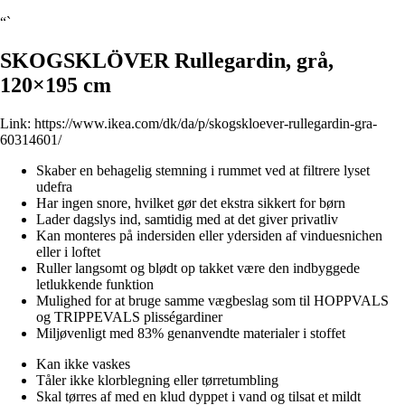
“`
SKOGSKLÖVER Rullegardin, grå,
120×195 cm
Link:
https://www.ikea.com/dk/da/p/skogskloever-rullegardin-gra-
60314601/
Skaber en behagelig stemning i rummet ved at filtrere lyset
udefra
Har ingen snore, hvilket gør det ekstra sikkert for børn
Lader dagslys ind, samtidig med at det giver privatliv
Kan monteres på indersiden eller ydersiden af vinduesnichen
eller i loftet
Ruller langsomt og blødt op takket være den indbyggede
letlukkende funktion
Mulighed for at bruge samme vægbeslag som til HOPPVALS
og TRIPPEVALS plisségardiner
Miljøvenligt med 83% genanvendte materialer i stoffet
Kan ikke vaskes
Tåler ikke klorblegning eller tørretumbling
Skal tørres af med en klud dyppet i vand og tilsat et mildt