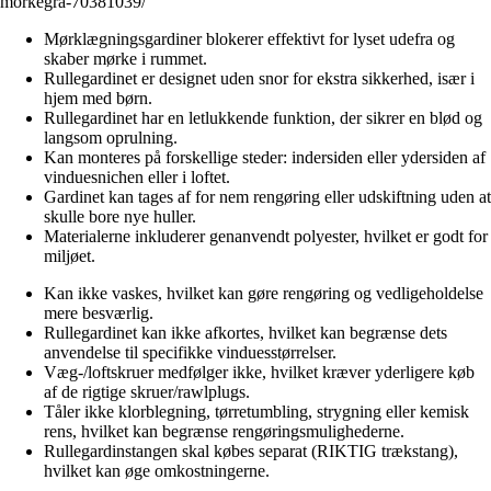
morkegra-70381039/
Mørklægningsgardiner blokerer effektivt for lyset udefra og
skaber mørke i rummet.
Rullegardinet er designet uden snor for ekstra sikkerhed, især i
hjem med børn.
Rullegardinet har en letlukkende funktion, der sikrer en blød og
langsom oprulning.
Kan monteres på forskellige steder: indersiden eller ydersiden af
vinduesnichen eller i loftet.
Gardinet kan tages af for nem rengøring eller udskiftning uden at
skulle bore nye huller.
Materialerne inkluderer genanvendt polyester, hvilket er godt for
miljøet.
Kan ikke vaskes, hvilket kan gøre rengøring og vedligeholdelse
mere besværlig.
Rullegardinet kan ikke afkortes, hvilket kan begrænse dets
anvendelse til specifikke vinduesstørrelser.
Væg-/loftskruer medfølger ikke, hvilket kræver yderligere køb
af de rigtige skruer/rawlplugs.
Tåler ikke klorblegning, tørretumbling, strygning eller kemisk
rens, hvilket kan begrænse rengøringsmulighederne.
Rullegardinstangen skal købes separat (RIKTIG trækstang),
hvilket kan øge omkostningerne.