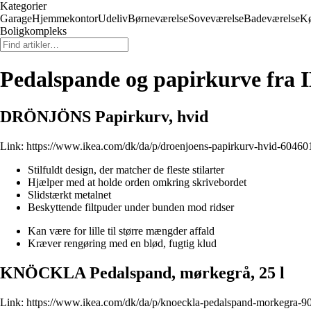
Kategorier
Garage
Hjemmekontor
Udeliv
Børneværelse
Soveværelse
Badeværelse
K
Boligkompleks
Pedalspande og papirkurve fra
DRÖNJÖNS Papirkurv, hvid
Link:
https://www.ikea.com/dk/da/p/droenjoens-papirkurv-hvid-60460
Stilfuldt design, der matcher de fleste stilarter
Hjælper med at holde orden omkring skrivebordet
Slidstærkt metalnet
Beskyttende filtpuder under bunden mod ridser
Kan være for lille til større mængder affald
Kræver rengøring med en blød, fugtig klud
KNÖCKLA Pedalspand, mørkegrå, 25 l
Link:
https://www.ikea.com/dk/da/p/knoeckla-pedalspand-morkegra-9