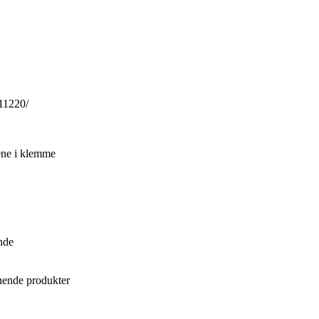
511220/
rene i klemme
nde
gnende produkter