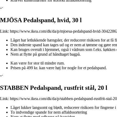
Kræver klistermærker for korrekt affaldssortering
“`
MJÖSA Pedalspand, hvid, 30 l
Link:
https://www.ikea.com/dk/da/p/mjoesa-pedalspand-hvid-3042286
Låget har letlukkende hængsler, der reducerer risikoen for at få 
Den inderste spand kan tages ud og er nem at tømme og gøre ren
Kan bruges overalt i hjemmet, også i vådrum som f.eks. køkken
Nem at flytte på grund af håndtaget bagpå.
Kan være for stor til mindre rum.
Prisen på 499 kr. kan være høj for nogle for et pedalspand.
“`
STABBEN Pedalspand, rustfrit stål, 20 l
Link:
https://www.ikea.com/dk/da/p/stabben-pedalspand-rustfrit-stal-2
Låget lukker langsomt og blødt, reducerer risikoen for fingrene 
To indvendige spande for nem affaldssortering
Nem at flytte med udhæng på bagsiden