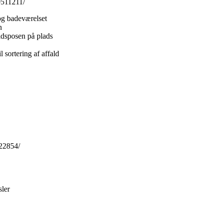
0511211/
 og badeværelset
n
aldsposen på plads
 sortering af affald
22854/
sler