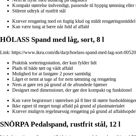
Kompakt størrelse indvendigt, passende til hyppig tømning eller
Stilrent udtryk af rustfrit stål
Kræver rengøring med en fugtig klud og mildt rengøringsmiddel
Kan være tung at bære når fuld af affald
HÖLASS Spand med låg, sort, 8 l
Link:
https://www.ikea.com/dk/da/p/hoelass-spand-med-lag-sort-0052
Praktisk sorteringsstation, der kun fylder lidt
Plads til både tørt og vådt affald
Mulighed for at fastgøre 2 poser samtidig
Låget er nemt at tage af for nem tømning og rengøring
Nem at gøre ren på grund af de afrundede hjørner
Designet med dimensioner, der gør den kompakt og funktionel
Kan være begrænset i størrelsen på 8 liter til større husholdninge
Ikke egnet til meget tungt affald på grund af plastmaterialet
Kræver muligvis regelmæssig rengøring på grund af affaldsopde
SNÖRPA Pedalspand, rustfrit stål, 12 l