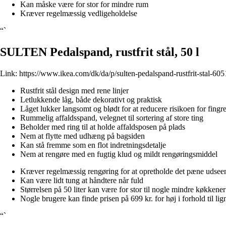
Kan måske være for stor for mindre rum
Kræver regelmæssig vedligeholdelse
“`
SULTEN Pedalspand, rustfrit stål, 50 l
Link:
https://www.ikea.com/dk/da/p/sulten-pedalspand-rustfrit-stal-60
Rustfrit stål design med rene linjer
Letlukkende låg, både dekorativt og praktisk
Låget lukker langsomt og blødt for at reducere risikoen for fing
Rummelig affaldsspand, velegnet til sortering af store ting
Beholder med ring til at holde affaldsposen på plads
Nem at flytte med udhæng på bagsiden
Kan stå fremme som en flot indretningsdetalje
Nem at rengøre med en fugtig klud og mildt rengøringsmiddel
Kræver regelmæssig rengøring for at opretholde det pæne udsee
Kan være lidt tung at håndtere når fuld
Størrelsen på 50 liter kan være for stor til nogle mindre køkkener
Nogle brugere kan finde prisen på 699 kr. for høj i forhold til li
“`