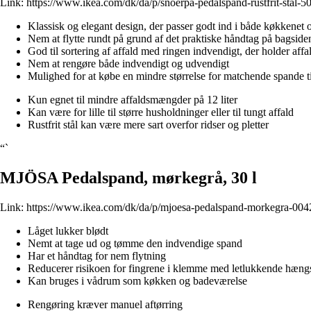
Link:
https://www.ikea.com/dk/da/p/snoerpa-pedalspand-rustfrit-stal-5
Klassisk og elegant design, der passer godt ind i både køkkenet
Nem at flytte rundt på grund af det praktiske håndtag på bagside
God til sortering af affald med ringen indvendigt, der holder aff
Nem at rengøre både indvendigt og udvendigt
Mulighed for at købe en mindre størrelse for matchende spande til
Kun egnet til mindre affaldsmængder på 12 liter
Kan være for lille til større husholdninger eller til tungt affald
Rustfrit stål kan være mere sart overfor ridser og pletter
“`
MJÖSA Pedalspand, mørkegrå, 30 l
Link:
https://www.ikea.com/dk/da/p/mjoesa-pedalspand-morkegra-004
Låget lukker blødt
Nemt at tage ud og tømme den indvendige spand
Har et håndtag for nem flytning
Reducerer risikoen for fingrene i klemme med letlukkende hæng
Kan bruges i vådrum som køkken og badeværelse
Rengøring kræver manuel aftørring