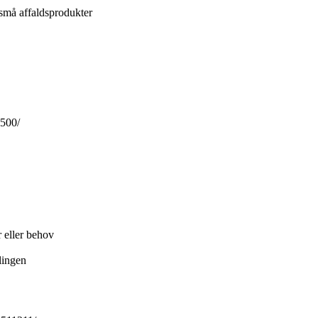
 små affaldsprodukter
0500/
r eller behov
lingen