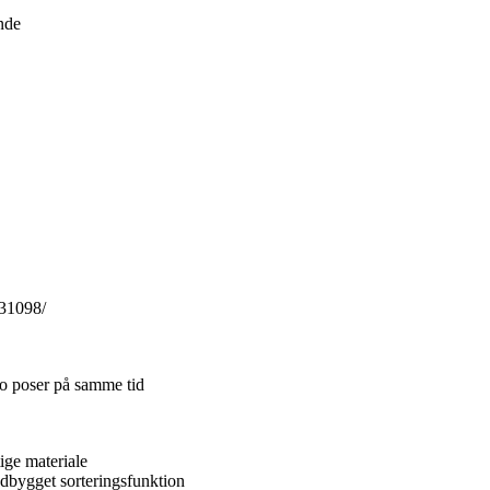
nde
531098/
 to poser på samme tid
ige materiale
ndbygget sorteringsfunktion