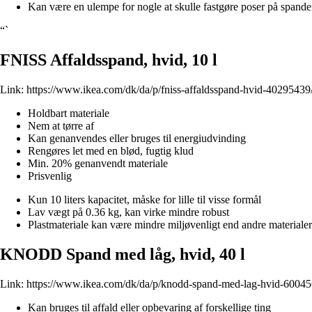
Kan være en ulempe for nogle at skulle fastgøre poser på spanden
“`
FNISS Affaldsspand, hvid, 10 l
Link:
https://www.ikea.com/dk/da/p/fniss-affaldsspand-hvid-40295439
Holdbart materiale
Nem at tørre af
Kan genanvendes eller bruges til energiudvinding
Rengøres let med en blød, fugtig klud
Min. 20% genanvendt materiale
Prisvenlig
Kun 10 liters kapacitet, måske for lille til visse formål
Lav vægt på 0.36 kg, kan virke mindre robust
Plastmateriale kan være mindre miljøvenligt end andre materialer
KNODD Spand med låg, hvid, 40 l
Link:
https://www.ikea.com/dk/da/p/knodd-spand-med-lag-hvid-60045
Kan bruges til affald eller opbevaring af forskellige ting