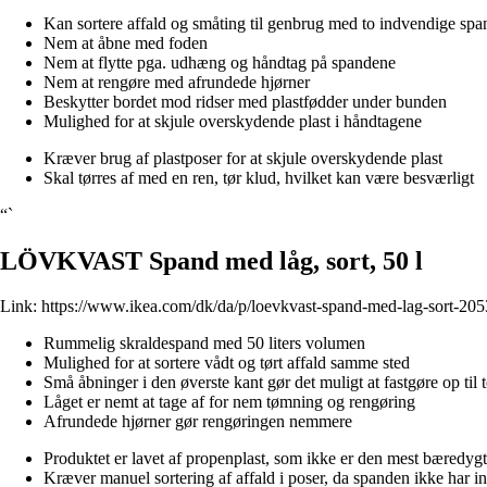
Kan sortere affald og småting til genbrug med to indvendige spa
Nem at åbne med foden
Nem at flytte pga. udhæng og håndtag på spandene
Nem at rengøre med afrundede hjørner
Beskytter bordet mod ridser med plastfødder under bunden
Mulighed for at skjule overskydende plast i håndtagene
Kræver brug af plastposer for at skjule overskydende plast
Skal tørres af med en ren, tør klud, hvilket kan være besværligt
“`
LÖVKVAST Spand med låg, sort, 50 l
Link:
https://www.ikea.com/dk/da/p/loevkvast-spand-med-lag-sort-20
Rummelig skraldespand med 50 liters volumen
Mulighed for at sortere vådt og tørt affald samme sted
Små åbninger i den øverste kant gør det muligt at fastgøre op til
Låget er nemt at tage af for nem tømning og rengøring
Afrundede hjørner gør rengøringen nemmere
Produktet er lavet af propenplast, som ikke er den mest bæredygt
Kræver manuel sortering af affald i poser, da spanden ikke har i