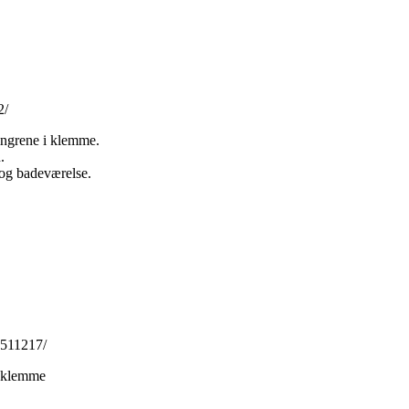
2/
fingrene i klemme.
.
 og badeværelse.
0511217/
i klemme