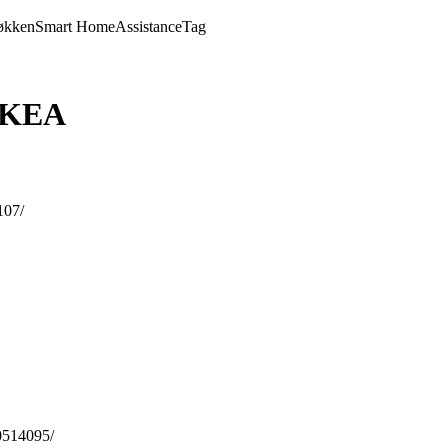
økken
Smart Home
Assistance
Tag
 IKEA
107/
0514095/