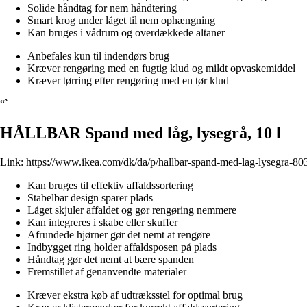
Solide håndtag for nem håndtering
Smart krog under låget til nem ophængning
Kan bruges i vådrum og overdækkede altaner
Anbefales kun til indendørs brug
Kræver rengøring med en fugtig klud og mildt opvaskemiddel
Kræver tørring efter rengøring med en tør klud
“`
HÅLLBAR Spand med låg, lysegrå, 10 l
Link:
https://www.ikea.com/dk/da/p/hallbar-spand-med-lag-lysegra-80
Kan bruges til effektiv affaldssortering
Stabelbar design sparer plads
Låget skjuler affaldet og gør rengøring nemmere
Kan integreres i skabe eller skuffer
Afrundede hjørner gør det nemt at rengøre
Indbygget ring holder affaldsposen på plads
Håndtag gør det nemt at bære spanden
Fremstillet af genanvendte materialer
Kræver ekstra køb af udtræksstel for optimal brug