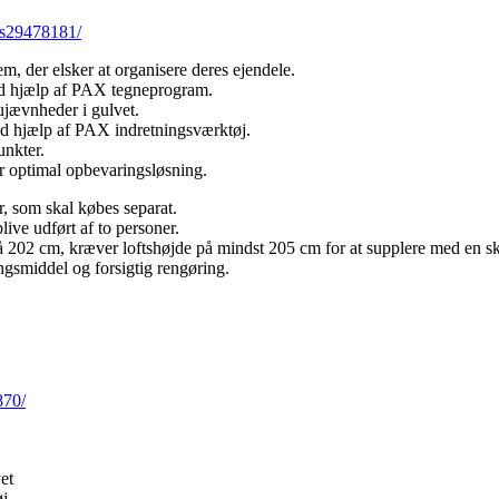
-s29478181/
em, der elsker at organisere deres ejendele.
ed hjælp af PAX tegneprogram.
 ujævnheder i gulvet.
ed hjælp af PAX indretningsværktøj.
unkter.
or optimal opbevaringsløsning.
r, som skal købes separat.
live udført af to personer.
202 cm, kræver loftshøjde på mindst 205 cm for at supplere med en s
gsmiddel og forsigtig rengøring.
870/
et
øj