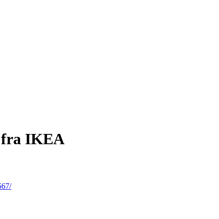
 fra IKEA
567/