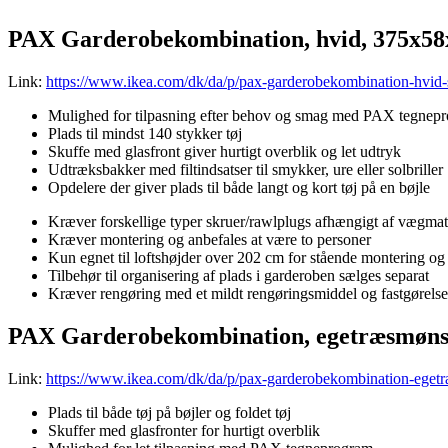
PAX Garderobekombination, hvid, 375x5
Link:
https://www.ikea.com/dk/da/p/pax-garderobekombination-hvid
Mulighed for tilpasning efter behov og smag med PAX tegnep
Plads til mindst 140 stykker tøj
Skuffe med glasfront giver hurtigt overblik og let udtryk
Udtræksbakker med filtindsatser til smykker, ure eller solbriller
Opdelere der giver plads til både langt og kort tøj på en bøjle
Kræver forskellige typer skruer/rawlplugs afhængigt af vægmate
Kræver montering og anbefales at være to personer
Kun egnet til loftshøjder over 202 cm for stående montering og
Tilbehør til organisering af plads i garderoben sælges separat
Kræver rengøring med et mildt rengøringsmiddel og fastgørels
PAX Garderobekombination, egetræsmønst
Link:
https://www.ikea.com/dk/da/p/pax-garderobekombination-eget
Plads til både tøj på bøjler og foldet tøj
Skuffer med glasfronter for hurtigt overblik