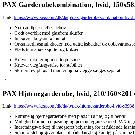
PAX Garderobekombination, hvid, 150x5
Link:
https://www.ikea.com/dk/da/p/pax-garderobekombination-hvid
Nem at tilpasse efter behov
Godt overblik med glasfront skuffer
Integreret belysning muligt
Organiseringsmuligheder med udtræksbakker og opbevaringsb
Plads til mange skjorter og bukser
Kræver montering med to personer
Kræver vægfastgørelse for stabilitet
Skruer/rawlplugs til montering på vægge sælges separat
“`
PAX Hjørnegarderobe, hvid, 210/160×201
Link:
https://www.ikea.com/dk/da/p/pax-hjornegarderobe-hvid-s3938
Rummelig hjørnegarderobe med plads til alt tøj og tilbehør
Mulighed for nem tilpasning og personliggørelse med PAX te
Indretningsværktøj til integreret belysning for at fuldende løsni
Smart opdeling giver plads til både langt og kort tøj på samme b