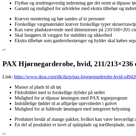
Flytbar og ændringsvenlig indretning gør det nemt at tilpasse l
Garanti og mulighed for udvidelse med ekstra tilbehør og indr
Kræver montering og bør samles af to personer
Forskellige vægmaterialer kræver forskellige typer skruer/rawlp
Kan være pladskrævende med dimensioner på 210/160×201 c
Skal fastgøres til væggen for stabilitet og sikkerhed
Ekstra tilbehør som garderobestænger og hylder skal købes sep
“`
PAX Hjørnegarderobe, hvid, 211/213×236
Link:
https://www.ikea.com/dk/da/p/pax-hjornegarderobe-hvid-s4942
Masser af plads til alt tøj
Fleksibilitet med to forskellige dybder på stellet
Mulighed for at tilpasse løsningen med PAX tegneprogram
Indstillelige fødder til at afhjælpe ujævnheder i gulvet
Mulighed for at fuldende løsningen med integreret belysning
Produktet består af mange pakker, hvilket kan være besværligt 
En del af produktet er lavet af spånplade og træfiberplade, som 
“`