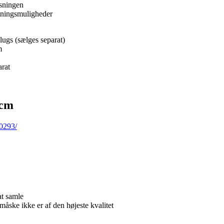
øsningen
etningsmuligheder
lugs (sælges separat)
m
arat
 cm
0293/
at samle
måske ikke er af den højeste kvalitet