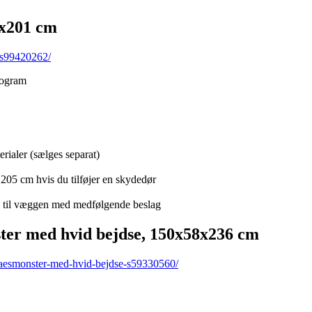
8x201 cm
-s99420262/
rogram
rialer (sælges separat)
 205 cm hvis du tilføjer en skydedør
e til væggen med medfølgende beslag
er med hvid bejdse, 150x58x236 cm
raesmonster-med-hvid-bejdse-s59330560/