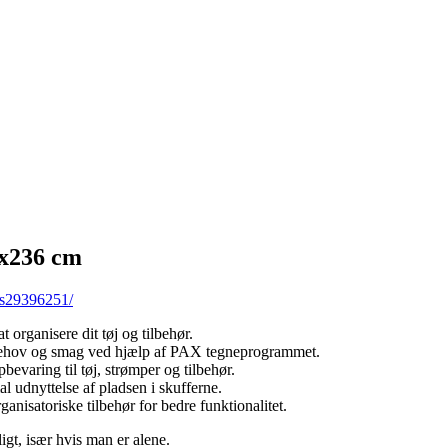
8x236 cm
-s29396251/
 organisere dit tøj og tilbehør.
 behov og smag ved hjælp af PAX tegneprogrammet.
evaring til tøj, strømper og tilbehør.
dnyttelse af pladsen i skufferne.
anisatoriske tilbehør for bedre funktionalitet.
gt, især hvis man er alene.