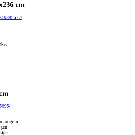
8x236 cm
-s19385677/
okse
 cm
5695/
gneprogram
ngen
øjle