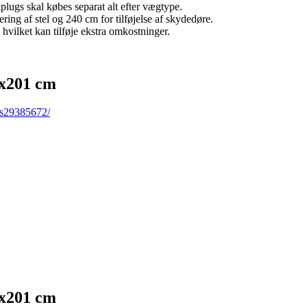
plugs skal købes separat alt efter vægtype.
ng af stel og 240 cm for tilføjelse af skydedøre.
hvilket kan tilføje ekstra omkostninger.
8x201 cm
-s29385672/
8x201 cm