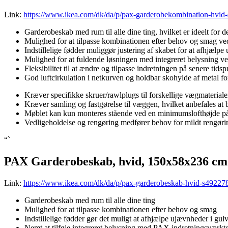
Link:
https://www.ikea.com/dk/da/p/pax-garderobekombination-hvid
Garderobeskab med rum til alle dine ting, hvilket er ideelt for d
Mulighed for at tilpasse kombinationen efter behov og smag v
Indstillelige fødder muliggør justering af skabet for at afhjælpe
Mulighed for at fuldende løsningen med integreret belysning v
Fleksibilitet til at ændre og tilpasse indretningen på senere tidsp
God luftcirkulation i netkurven og holdbar skohylde af metal f
Kræver specifikke skruer/rawlplugs til forskellige vægmateriale
Kræver samling og fastgørelse til væggen, hvilket anbefales at b
Møblet kan kun monteres stående ved en minimumslofthøjde på 
Vedligeholdelse og rengøring medfører behov for mildt rengørin
“`
PAX Garderobeskab, hvid, 150x58x236 cm
Link:
https://www.ikea.com/dk/da/p/pax-garderobeskab-hvid-s49227
Garderobeskab med rum til alle dine ting
Mulighed for at tilpasse kombinationen efter behov og smag
Indstillelige fødder gør det muligt at afhjælpe ujævnheder i gulv
Nemt at tilføje integreret belysning med PAX indretningsværkt