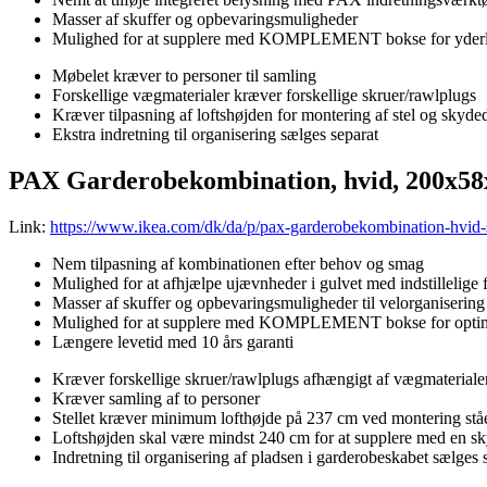
Masser af skuffer og opbevaringsmuligheder
Mulighed for at supplere med KOMPLEMENT bokse for yderli
Møbelet kræver to personer til samling
Forskellige vægmaterialer kræver forskellige skruer/rawlplugs
Kræver tilpasning af loftshøjden for montering af stel og skyde
Ekstra indretning til organisering sælges separat
PAX Garderobekombination, hvid, 200x5
Link:
https://www.ikea.com/dk/da/p/pax-garderobekombination-hvid
Nem tilpasning af kombinationen efter behov og smag
Mulighed for at afhjælpe ujævnheder i gulvet med indstillelige 
Masser af skuffer og opbevaringsmuligheder til velorganisering
Mulighed for at supplere med KOMPLEMENT bokse for optimal
Længere levetid med 10 års garanti
Kræver forskellige skruer/rawlplugs afhængigt af vægmaterialer
Kræver samling af to personer
Stellet kræver minimum lofthøjde på 237 cm ved montering st
Loftshøjden skal være mindst 240 cm for at supplere med en s
Indretning til organisering af pladsen i garderobeskabet sælges 