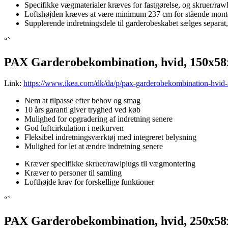
Specifikke vægmaterialer kræves for fastgørelse, og skruer/rawl
Loftshøjden kræves at være minimum 237 cm for stående monteri
Supplerende indretningsdele til garderobeskabet sælges separat, 
“`
PAX Garderobekombination, hvid, 150x5
Link:
https://www.ikea.com/dk/da/p/pax-garderobekombination-hvid
Nem at tilpasse efter behov og smag
10 års garanti giver tryghed ved køb
Mulighed for opgradering af indretning senere
God luftcirkulation i netkurven
Fleksibel indretningsværktøj med integreret belysning
Mulighed for let at ændre indretning senere
Kræver specifikke skruer/rawlplugs til vægmontering
Kræver to personer til samling
Lofthøjde krav for forskellige funktioner
“`
PAX Garderobekombination, hvid, 250x5