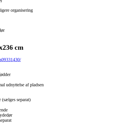
gere organisering
dør
8x236 cm
-s09331430/
fødder
 udnyttelse af pladsen
 (sælges separat)
ående
kydedør
separat