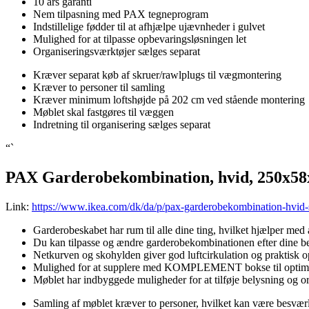
10 års garanti
Nem tilpasning med PAX tegneprogram
Indstillelige fødder til at afhjælpe ujævnheder i gulvet
Mulighed for at tilpasse opbevaringsløsningen let
Organiseringsværktøjer sælges separat
Kræver separat køb af skruer/rawlplugs til vægmontering
Kræver to personer til samling
Kræver minimum loftshøjde på 202 cm ved stående montering
Møblet skal fastgøres til væggen
Indretning til organisering sælges separat
“`
PAX Garderobekombination, hvid, 250x5
Link:
https://www.ikea.com/dk/da/p/pax-garderobekombination-hvid
Garderobeskabet har rum til alle dine ting, hvilket hjælper med at
Du kan tilpasse og ændre garderobekombinationen efter dine
Netkurven og skohylden giver god luftcirkulation og praktisk opb
Mulighed for at supplere med KOMPLEMENT bokse til optimal u
Møblet har indbyggede muligheder for at tilføje belysning og org
Samling af møblet kræver to personer, hvilket kan være besværli