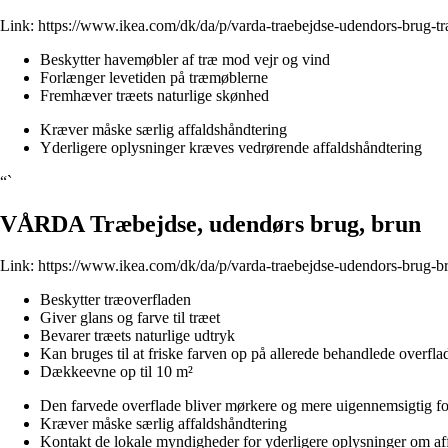
Link:
https://www.ikea.com/dk/da/p/varda-traebejdse-udendors-brug-t
Beskytter havemøbler af træ mod vejr og vind
Forlænger levetiden på træmøblerne
Fremhæver træets naturlige skønhed
Kræver måske særlig affaldshåndtering
Yderligere oplysninger kræves vedrørende affaldshåndtering
“`
VÅRDA Træbejdse, udendørs brug, brun
Link:
https://www.ikea.com/dk/da/p/varda-traebejdse-udendors-brug-
Beskytter træoverfladen
Giver glans og farve til træet
Bevarer træets naturlige udtryk
Kan bruges til at friske farven op på allerede behandlede overfla
Dækkeevne op til 10 m²
Den farvede overflade bliver mørkere og mere uigennemsigtig for
Kræver måske særlig affaldshåndtering
Kontakt de lokale myndigheder for yderligere oplysninger om af