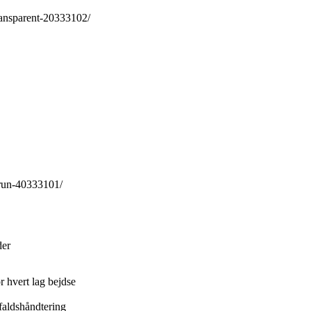
ransparent-20333102/
brun-40333101/
der
 hvert lag bejdse
faldshåndtering