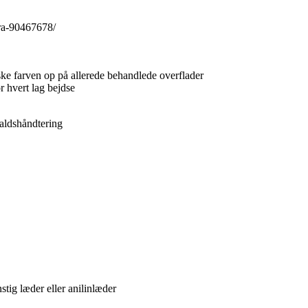
gra-90467678/
riske farven op på allerede behandlede overflader
 hvert lag bejdse
faldshåndtering
tig læder eller anilinlæder