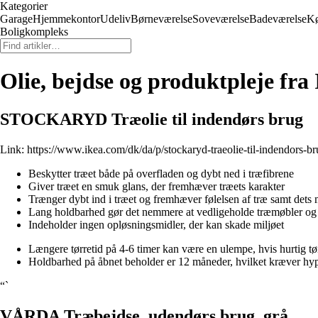
Kategorier
Garage
Hjemmekontor
Udeliv
Børneværelse
Soveværelse
Badeværelse
K
Boligkompleks
Olie, bejdse og produktpleje fr
STOCKARYD Træolie til indendørs brug
Link:
https://www.ikea.com/dk/da/p/stockaryd-traeolie-til-indendors-
Beskytter træet både på overfladen og dybt ned i træfibrene
Giver træet en smuk glans, der fremhæver træets karakter
Trænger dybt ind i træet og fremhæver følelsen af træ samt det
Lang holdbarhed gør det nemmere at vedligeholde træmøbler og
Indeholder ingen opløsningsmidler, der kan skade miljøet
Længere tørretid på 4-6 timer kan være en ulempe, hvis hurtig tør
Holdbarhed på åbnet beholder er 12 måneder, hvilket kræver h
“`
VÅRDA Træbejdse, udendørs brug, grå