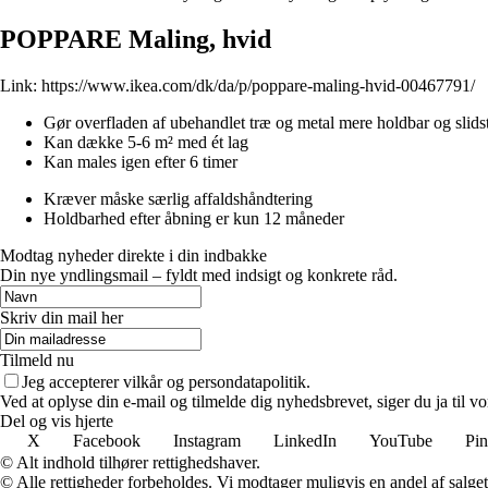
POPPARE Maling, hvid
Link:
https://www.ikea.com/dk/da/p/poppare-maling-hvid-00467791/
Gør overfladen af ubehandlet træ og metal mere holdbar og slid
Kan dække 5-6 m² med ét lag
Kan males igen efter 6 timer
Kræver måske særlig affaldshåndtering
Holdbarhed efter åbning er kun 12 måneder
Modtag nyheder direkte i din indbakke
Din nye yndlingsmail – fyldt med indsigt og konkrete råd.
Skriv din mail her
Tilmeld nu
Jeg accepterer vilkår og persondatapolitik.
Ved at oplyse din e-mail og tilmelde dig nyhedsbrevet, siger du ja til vo
Del og vis hjerte
X
Facebook
Instagram
LinkedIn
YouTube
Pin
© Alt indhold tilhører rettighedshaver.
© Alle rettigheder forbeholdes. Vi modtager muligvis en andel af salget,