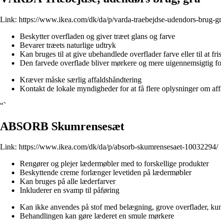
Link:
https://www.ikea.com/dk/da/p/varda-traebejdse-udendors-brug-
Beskytter overfladen og giver træet glans og farve
Bevarer træets naturlige udtryk
Kan bruges til at give ubehandlede overflader farve eller til at f
Den farvede overflade bliver mørkere og mere uigennemsigtig for
Kræver måske særlig affaldshåndtering
Kontakt de lokale myndigheder for at få flere oplysninger om af
“`
ABSORB Skumrensesæt
Link:
https://www.ikea.com/dk/da/p/absorb-skumrensesaet-10032294/
Rengører og plejer lædermøbler med to forskellige produkter
Beskyttende creme forlænger levetiden på lædermøbler
Kan bruges på alle læderfarver
Inkluderer en svamp til påføring
Kan ikke anvendes på stof med belægning, grove overflader, kuns
Behandlingen kan gøre læderet en smule mørkere