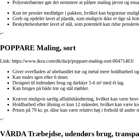
Polyesterbørster gør det nemmere at påføre maling jævnt og ensar
Kun tre pensler medfølger i pakken, hvilket kan begrænse mulighe
Greb og opdeler lavet af plastik, som muligvis ikke er lige så ho
Beskyttelseshætter lavet af stål, som potentielt kan ridse pensle
“`
POPPARE Maling, sort
Link:
https://www.ikea.com/dk/da/p/poppare-maling-sort-00471463/
Giver overfladen af ubehandlet træ og metal mere holdbarhed og 
Kan males igen efter 6 timer.
Designet til indendørs brug og dækker 5-6 m² med ét lag.
Kan bruges på både træ og stål møbler.
Kræver muligvis særlig affaldshåndtering, hvilket kan være besv
Holdbarhed efter åbning er kun 12 måneder, hvilket kan være kort
Prisen på 79 kr. pr. dåse kan være relativt høj i forhold til andr
“`
VÅRDA Træbejdse, udendørs brug, transpa