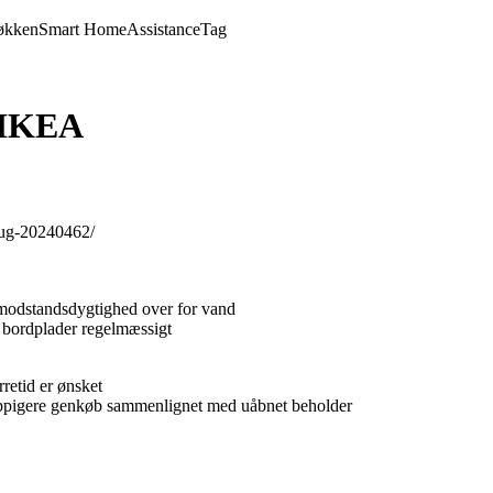
økken
Smart Home
Assistance
Tag
a IKEA
brug-20240462/
s modstandsdygtighed over for vand
 bordplader regelmæssigt
retid er ønsket
yppigere genkøb sammenlignet med uåbnet beholder