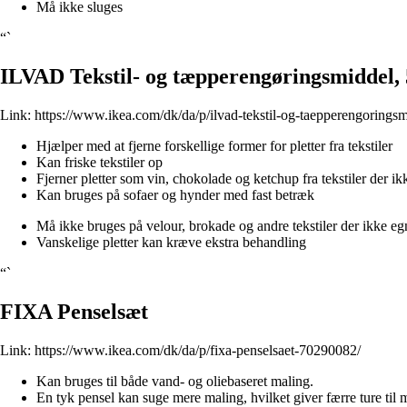
Må ikke sluges
“`
ILVAD Tekstil- og tæpperengøringsmiddel,
Link:
https://www.ikea.com/dk/da/p/ilvad-tekstil-og-taepperengoring
Hjælper med at fjerne forskellige former for pletter fra tekstiler
Kan friske tekstiler op
Fjerner pletter som vin, chokolade og ketchup fra tekstiler der 
Kan bruges på sofaer og hynder med fast betræk
Må ikke bruges på velour, brokade og andre tekstiler der ikke egne
Vanskelige pletter kan kræve ekstra behandling
“`
FIXA Penselsæt
Link:
https://www.ikea.com/dk/da/p/fixa-penselsaet-70290082/
Kan bruges til både vand- og oliebaseret maling.
En tyk pensel kan suge mere maling, hvilket giver færre ture til