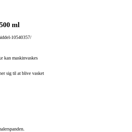
 500 ml
smiddel-10540357/
ikke kan maskinvaskes
r sig til at blive vasket
 malerspanden.