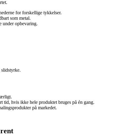
tet.
derne for forskellige tykkelser.
ldbart som metal.
rne under opbevaring.
slidstyrke.
ærligt.
 tid, hvis ikke hele produktet bruges på én gang.
e malingsprodukter på markedet.
rent