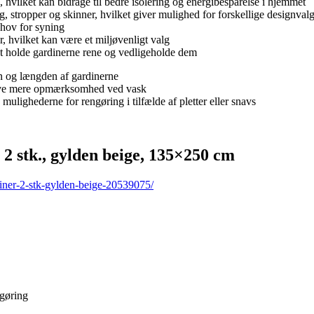
hvilket kan bidrage til bedre isolering og energibesparelse i hjemmet
tropper og skinner, hvilket giver mulighed for forskellige designval
hov for syning
hvilket kan være et miljøvenligt valg
t holde gardinerne rene og vedligeholde dem
 og længden af gardinerne
kræve mere opmærksomhed ved vask
mulighederne for rengøring i tilfælde af pletter eller snavs
tk., gylden beige, 135×250 cm
iner-2-stk-gylden-beige-20539075/
ngøring