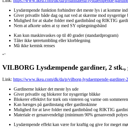
Link:
https://www.ikea.com/dk/da/p/hannalena-lysdaempende-gardine
Lysdæmpende funktion forhindrer det meste lys i at komme ind
Giver privatliv både dag og nat ved at skærme mod nysgerrige 
Mulighed for at skabe folder med gardinbånd og RIKTIG gard
Nem at afkorte uden at sy med SY oplægningsbånd
Kan kun maskinvaskes op til 40 grader (standardprogram)
Tåler ikke tørretumbling eller klorblegning
Må ikke kemisk renses
“`
VILBORG Lysdæmpende gardiner, 2 stk., 
Link:
https://www.ikea.com/dk/da/p/vilborg-lysdaempende-gardiner-
Gardinerne lukker det meste lys ude
Giver privatliv og blokerer for nysgerrige blikke
Blokerer effektivt for træk om vinteren og varme om sommeren
Kan hænges på gardinstang eller gardinskinne
Mulighed for at lave folder med gardinbånd og RIKTIG gardi
Materiale er genanvendeligt (minimum 90% genanvendt polyest
Lysdæmpende effekt kan være for kraftig og give for meget mø