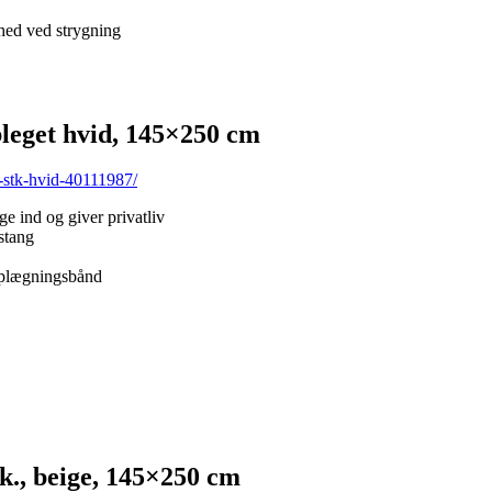
hed ved strygning
leget hvid, 145×250 cm
-stk-hvid-40111987/
e ind og giver privatliv
stang
 oplægningsbånd
, beige, 145×250 cm