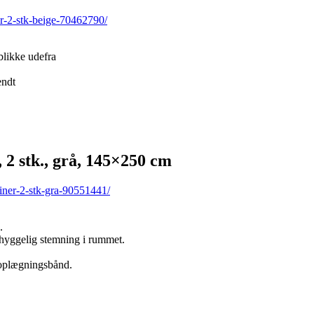
r-2-stk-beige-70462790/
blikke udefra
endt
stk., grå, 145×250 cm
iner-2-stk-gra-90551441/
.
n hyggelig stemning i rummet.
 oplægningsbånd.