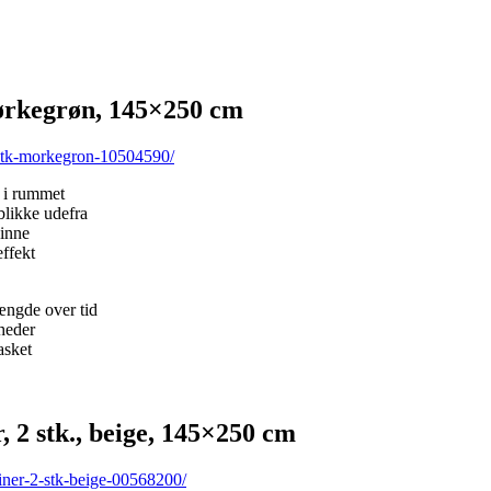
ørkegrøn, 145×250 cm
-stk-morkegron-10504590/
 i rummet
blikke udefra
kinne
effekt
ængde over tid
heder
asket
stk., beige, 145×250 cm
iner-2-stk-beige-00568200/