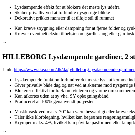
Lysdæmpende effekt for at blokere det meste lys udefra
Skaber privatliv ved at forhindre nysgerrige blikke
Dekorativt prikket mønster til at tilføje stil til rummet
Kan kræve strygning eller dampning for at fjerne folder og ryn
Kræver eventuelt ekstra tilbehør som gardinstang eller gardinsk
“`
HILLEBORG Lysdæmpende gardiner, 2 stk
Link:
https://www.ikea.com/dk/da/p/hilleborg-lysdaempende-gardiner
Lysdæmpende funktion forhindrer det meste lys i at komme ind
Giver privatliv både dag og nat ved at skærme mod nysgerrige 
Blokerer effektivt for træk om vinteren og varme om sommeren
Kan afkortes uden at sy vha. SY oplægningsbånd
Produceret af 100% genanvendt polyester
Maskinvask ved maks. 30° kan være besværligt eller kræve ekst
Tåler ikke klorblegning, hvilket kan begrænse rengøringsmuli
Krymper maks. 4%, hvilket kan påvirke pasformen eller længd
“`