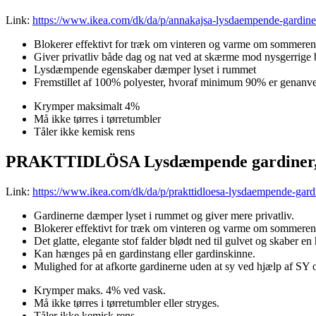
Link:
https://www.ikea.com/dk/da/p/annakajsa-lysdaempende-gardine
Blokerer effektivt for træk om vinteren og varme om sommeren
Giver privatliv både dag og nat ved at skærme mod nysgerrige 
Lysdæmpende egenskaber dæmper lyset i rummet
Fremstillet af 100% polyester, hvoraf minimum 90% er genanv
Krymper maksimalt 4%
Må ikke tørres i tørretumbler
Tåler ikke kemisk rens
PRAKTTIDLÖSA Lysdæmpende gardiner, 2 
Link:
https://www.ikea.com/dk/da/p/prakttidloesa-lysdaempende-gard
Gardinerne dæmper lyset i rummet og giver mere privatliv.
Blokerer effektivt for træk om vinteren og varme om sommeren
Det glatte, elegante stof falder blødt ned til gulvet og skaber e
Kan hænges på en gardinstang eller gardinskinne.
Mulighed for at afkorte gardinerne uden at sy ved hjælp af SY
Krymper maks. 4% ved vask.
Må ikke tørres i tørretumbler eller stryges.
Tåler ikke kemisk rens.