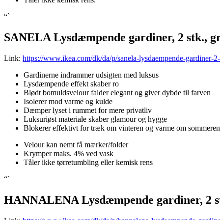
“`
SANELA Lysdæmpende gardiner, 2 stk., g
Link:
https://www.ikea.com/dk/da/p/sanela-lysdaempende-gardiner-2
Gardinerne indrammer udsigten med luksus
Lysdæmpende effekt skaber ro
Blødt bomuldsvelour falder elegant og giver dybde til farven
Isolerer mod varme og kulde
Dæmper lyset i rummet for mere privatliv
Luksuriøst materiale skaber glamour og hygge
Blokerer effektivt for træk om vinteren og varme om sommeren
Velour kan nemt få mærker/folder
Krymper maks. 4% ved vask
Tåler ikke tørretumbling eller kemisk rens
“`
HANNALENA Lysdæmpende gardiner, 2 stk