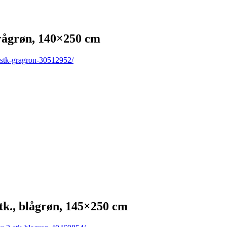
rågrøn, 140×250 cm
-stk-gragron-30512952/
., blågrøn, 145×250 cm