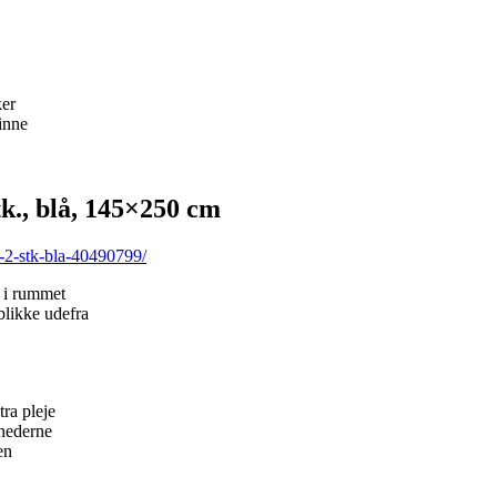
ker
inne
., blå, 145×250 cm
-2-stk-bla-40490799/
 i rummet
blikke udefra
ra pleje
ghederne
en