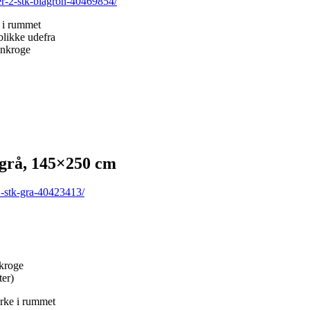
r-2-stk-blagron-40469854/
 i rummet
blikke udefra
inkroge
grå, 145×250 cm
2-stk-gra-40423413/
nkroge
er)
rke i rummet