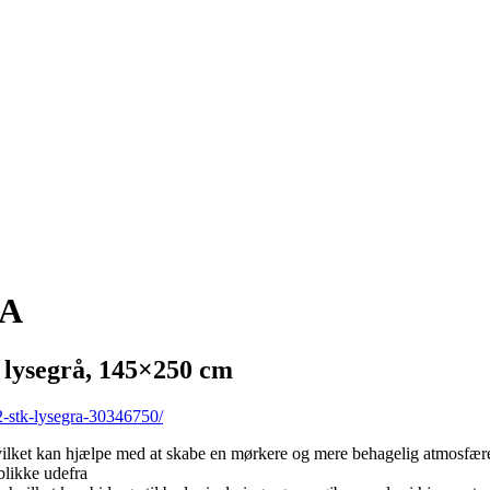
EA
lysegrå, 145×250 cm
2-stk-lysegra-30346750/
hvilket kan hjælpe med at skabe en mørkere og mere behagelig atmosfær
blikke udefra