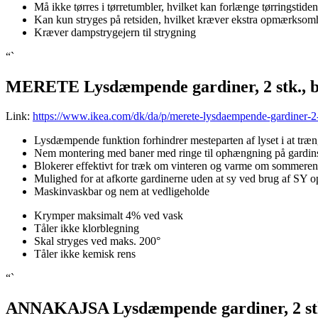
Må ikke tørres i tørretumbler, hvilket kan forlænge tørringstiden
Kan kun stryges på retsiden, hvilket kræver ekstra opmærksom
Kræver dampstrygejern til strygning
“`
MERETE Lysdæmpende gardiner, 2 stk., b
Link:
https://www.ikea.com/dk/da/p/merete-lysdaempende-gardiner-2
Lysdæmpende funktion forhindrer mesteparten af lyset i at træng
Nem montering med baner med ringe til ophængning på gardin
Blokerer effektivt for træk om vinteren og varme om sommeren
Mulighed for at afkorte gardinerne uden at sy ved brug af SY
Maskinvaskbar og nem at vedligeholde
Krymper maksimalt 4% ved vask
Tåler ikke klorblegning
Skal stryges ved maks. 200°
Tåler ikke kemisk rens
“`
ANNAKAJSA Lysdæmpende gardiner, 2 stk.