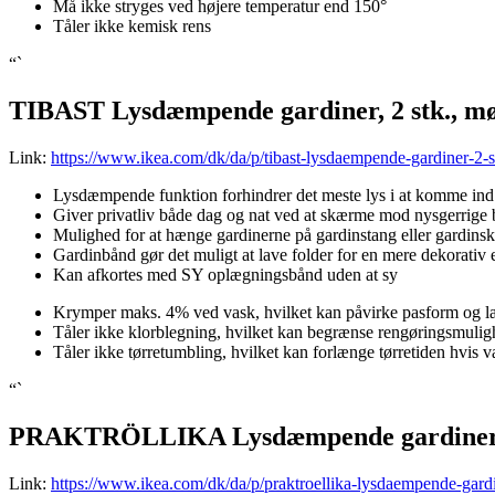
Må ikke stryges ved højere temperatur end 150°
Tåler ikke kemisk rens
“`
TIBAST Lysdæmpende gardiner, 2 stk., m
Link:
https://www.ikea.com/dk/da/p/tibast-lysdaempende-gardiner-2
Lysdæmpende funktion forhindrer det meste lys i at komme ind
Giver privatliv både dag og nat ved at skærme mod nysgerrige 
Mulighed for at hænge gardinerne på gardinstang eller gardins
Gardinbånd gør det muligt at lave folder for en mere dekorativ 
Kan afkortes med SY oplægningsbånd uden at sy
Krymper maks. 4% ved vask, hvilket kan påvirke pasform og l
Tåler ikke klorblegning, hvilket kan begrænse rengøringsmulig
Tåler ikke tørretumbling, hvilket kan forlænge tørretiden hvis v
“`
PRAKTRÖLLIKA Lysdæmpende gardiner, 2 
Link:
https://www.ikea.com/dk/da/p/praktroellika-lysdaempende-gard