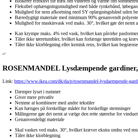
Blokerer effektivt for træk om vinteren og varme om sommeren, 
Fleksibel ophængningsmulighed med både rynkebånd, løbegang, s
Mulighed for nem afkortning med SY oplægningsbånd uden be
Bæredygtigt materiale med minimum 90% genanvendt polyester, 
Mulighed for maskinvask ved maks. 30°, hvilket gør det nemt a
Kan krympe maks. 4% ved vask, hvilket kan påvirke pasformen
Tåler ikke tørretumbler, hvilket kan forlænge tørretiden og 
Tåler ikke klorblegning eller kemisk rens, hvilket kan begrænse 
“`
ROSENMANDEL Lysdæmpende gardiner, 2 s
Link:
https://www.ikea.com/dk/da/p/rosenmandel-lysdaempende-gard
Dæmper lyset i rummet
Giver mere privatliv
Nemme at kombinere med andre tekstiler
Kan hænges på forskellige måder for forskellige stemninger
Målingerne gør det nemt at vælge den rette størrelse for vinduet
Genanvendeligt materiale
Skal vaskes ved maks. 30°, hvilket kræver ekstra omhu ved re
Tåler ikke klorblegning