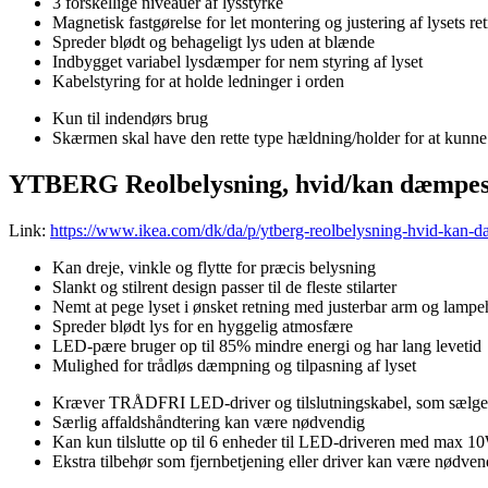
3 forskellige niveauer af lysstyrke
Magnetisk fastgørelse for let montering og justering af lysets re
Spreder blødt og behageligt lys uden at blænde
Indbygget variabel lysdæmper for nem styring af lyset
Kabelstyring for at holde ledninger i orden
Kun til indendørs brug
Skærmen skal have den rette type hældning/holder for at kunne
YTBERG Reolbelysning, hvid/kan dæmpe
Link:
https://www.ikea.com/dk/da/p/ytberg-reolbelysning-hvid-kan-
Kan dreje, vinkle og flytte for præcis belysning
Slankt og stilrent design passer til de fleste stilarter
Nemt at pege lyset i ønsket retning med justerbar arm og lamp
Spreder blødt lys for en hyggelig atmosfære
LED-pære bruger op til 85% mindre energi og har lang levetid
Mulighed for trådløs dæmpning og tilpasning af lyset
Kræver TRÅDFRI LED-driver og tilslutningskabel, som sælges
Særlig affaldshåndtering kan være nødvendig
Kan kun tilslutte op til 6 enheder til LED-driveren med max 10
Ekstra tilbehør som fjernbetjening eller driver kan være nødvend