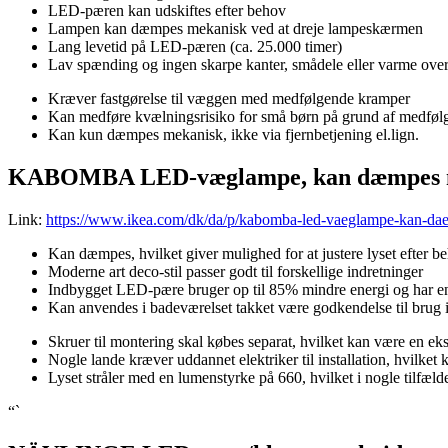
LED-pæren kan udskiftes efter behov
Lampen kan dæmpes mekanisk ved at dreje lampeskærmen
Lang levetid på LED-pæren (ca. 25.000 timer)
Lav spænding og ingen skarpe kanter, smådele eller varme over
Kræver fastgørelse til væggen med medfølgende kramper
Kan medføre kvælningsrisiko for små børn på grund af medføl
Kan kun dæmpes mekanisk, ikke via fjernbetjening el.lign.
KABOMBA LED-væglampe, kan dæmpes mat
Link:
https://www.ikea.com/dk/da/p/kabomba-led-vaeglampe-kan-dae
Kan dæmpes, hvilket giver mulighed for at justere lyset efter 
Moderne art deco-stil passer godt til forskellige indretninger
Indbygget LED-pære bruger op til 85% mindre energi og har en
Kan anvendes i badeværelset takket være godkendelse til brug 
Skruer til montering skal købes separat, hvilket kan være en ek
Nogle lande kræver uddannet elektriker til installation, hvilket
Lyset stråler med en lumenstyrke på 660, hvilket i nogle tilfæl
“`