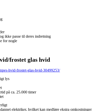
ug
der
g ikke passe til deres indretning
e for nogle
/frostet glas hvid
pes-hvid-frostet-glas-hvid-30499253/
gt lys
et
tid på ca. 25.000 timer
tet
rligt
uddannet elektriker, hvilket kan medføre ekstra omkostninger