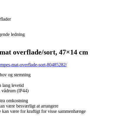
flader
gende ledning
 overflade/sort, 47×14 cm
mpes-mat-overflade-sort-80485282/
behov og stemning
 lang levetid
i vådrum (IP44)
stra omkostning
 kan være besværligt at arrangere
de kan være for kraftigt for visse sammenhænge