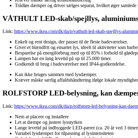
Trådløs dæmper og driver sælges separat, hvilket øger samlede
VÅTHULT LED-skab/spejllys, aluminiums
Link:
https://www.ikea.com/dk/da/p/vathult-led-skab-spejllys-alumin
Enkelt og rent design, der passer til de fleste badeværelser.
Giver et blændfrit og ensartet lys, ideelt til aktiviteter som bar
Besparelse på energiforbrug med op til 85% i forhold til glødep
Lampen har en lang levetid på op til 25.000 timer.
Godkendt til brug i badeværelser med IP44-godkendelse.
Kan ikke bruges sammen med lysdæmper.
Kræver måske særlig affaldshåndtering ifølge lokale myndighed
ROLFSTORP LED-belysning, kan dæmpe
Link:
https://www.ikea.com/dk/da/p/rolfstorp-led-belysning-kan-da
Nem at placere og installere
Let at dæmpe og justere lysstyrken
Lange levetid på indbyggede LED-pærer (ca. 20 år ved 3 time
Variabel lysdæmper for tilpasning af lysintensiteten