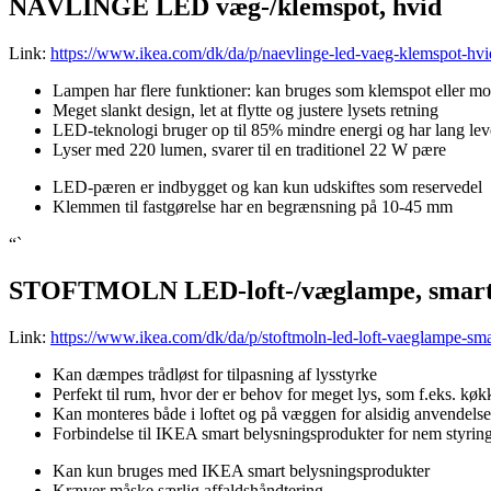
NÄVLINGE LED væg-/klemspot, hvid
Link:
https://www.ikea.com/dk/da/p/naevlinge-led-vaeg-klemspot-hv
Lampen har flere funktioner: kan bruges som klemspot eller m
Meget slankt design, let at flytte og justere lysets retning
LED-teknologi bruger op til 85% mindre energi og har lang lev
Lyser med 220 lumen, svarer til en traditionel 22 W pære
LED-pæren er indbygget og kan kun udskiftes som reservedel
Klemmen til fastgørelse har en begrænsning på 10-45 mm
“`
STOFTMOLN LED-loft-/væglampe, smart t
Link:
https://www.ikea.com/dk/da/p/stoftmoln-led-loft-vaeglampe-s
Kan dæmpes trådløst for tilpasning af lysstyrke
Perfekt til rum, hvor der er behov for meget lys, som f.eks. køkk
Kan monteres både i loftet og på væggen for alsidig anvendelse
Forbindelse til IKEA smart belysningsprodukter for nem styrin
Kan kun bruges med IKEA smart belysningsprodukter
Kræver måske særlig affaldshåndtering