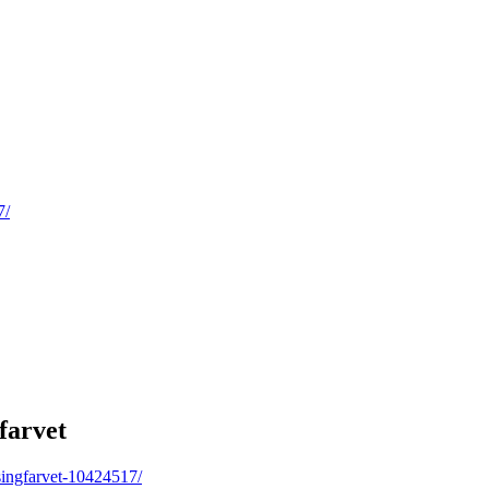
7/
farvet
singfarvet-10424517/