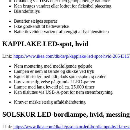
Opladelig via USB eller med genopladelige batterier
Kan bruges vandret eller lodret for fleksibel placering
Blændefrit lys
Batterier sælges separat
Ikke godkendt til badeværelse
Batterilevetiden varierer afhængigt af lysintensiteten
KAPPLAKE LED-spot, hvid
Link:
https://www.ikea.com/dk/da/p/kapplake-led-spot-hvid-2054315
Nem montering med medfølgende gelpude
Lampen er nem at tænde og slukke ved tryk
Egnet til steder med lidt plads som skabe og reoler
Lav varmeafgivelse på grund af LED-pæren
Lampe med lang levetid på ca. 25.000 timer
Kan tilsluttes via USB-A-port for nem strømforsyning
Kræver måske særlig affaldshåndtering
SOLSKUR LED-bordlampe, hvid, messing
Link:
https://www.ikea.com/dk/da/p/solskur-led-bordlampe-hvid-mes