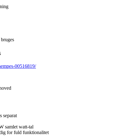
tning
 bruges
s
daempes-00516819/
ehoved
 separat
W samlet watt-tal
ig for fuld funktionalitet