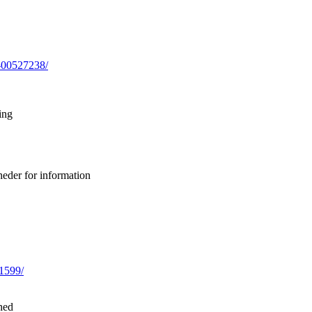
d-00527238/
ing
eder for information
1599/
hed