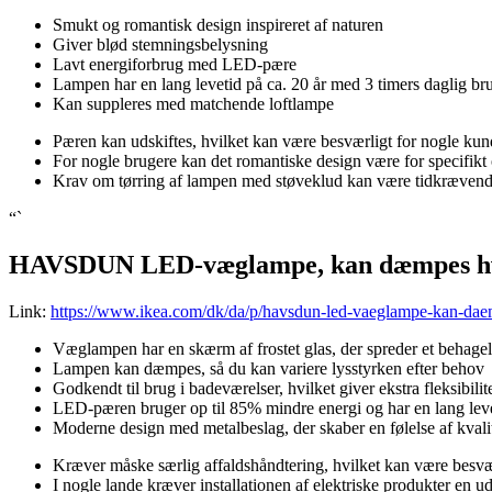
Smukt og romantisk design inspireret af naturen
Giver blød stemningsbelysning
Lavt energiforbrug med LED-pære
Lampen har en lang levetid på ca. 20 år med 3 timers daglig br
Kan suppleres med matchende loftlampe
Pæren kan udskiftes, hvilket kan være besværligt for nogle kun
For nogle brugere kan det romantiske design være for specifikt o
Krav om tørring af lampen med støveklud kan være tidkrævend
“`
HAVSDUN LED-væglampe, kan dæmpes hvid
Link:
https://www.ikea.com/dk/da/p/havsdun-led-vaeglampe-kan-daem
Væglampen har en skærm af frostet glas, der spreder et behageli
Lampen kan dæmpes, så du kan variere lysstyrken efter behov
Godkendt til brug i badeværelser, hvilket giver ekstra fleksibilit
LED-pæren bruger op til 85% mindre energi og har en lang leve
Moderne design med metalbeslag, der skaber en følelse af kvali
Kræver måske særlig affaldshåndtering, hvilket kan være besvæ
I nogle lande kræver installationen af elektriske produkter en 