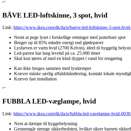
“`
BÄVE LED-loftskinne, 3 spot, hvid
Link:
https://www.ikea.com/dk/da/p/baeve-led-loftskinne-3-spot-hvi
Nemt at pege lyset i forskellige retninger med justerbare spot
Bruger op til 85% mindre energi end glødepærer
Lysfarven er varm hvid (2700 Kelvin), ideel til hyggelig belysn
Led-pæren har lang levetid på ca. 25.000 timer
Skal kun tørres af med en klud dyppet i vand for rengøring
Kan ikke bruges sammen med lysdæmper
Kræver måske særlig affaldshåndtering, kontakt lokale myndigh
Kræver fast installation
“`
FUBBLA LED-væglampe, hvid
Link:
https://www.ikea.com/dk/da/p/fubbla-led-vaeglampe-hvid-0038
Nem at dæmpe til hyggebelysning
Gennemgår strenge sikkerhedstest, hvilket sikrer barnets sikker