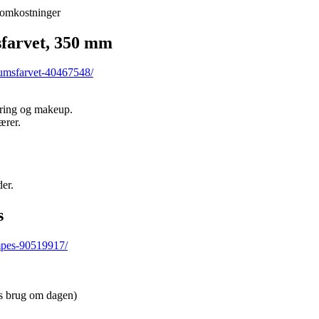
 omkostninger
farvet, 350 mm
iumsfarvet-40467548/
bering og makeup.
ærer.
er.
s
empes-90519917/
rs brug om dagen)