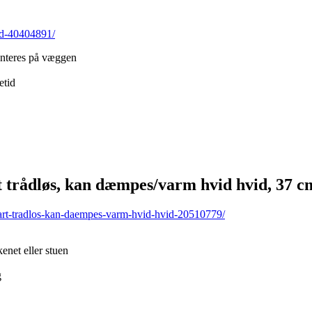
id-40404891/
onteres på væggen
etid
rådløs, kan dæmpes/varm hvid hvid, 37 c
mart-tradlos-kan-daempes-varm-hvid-hvid-20510779/
enet eller stuen
g