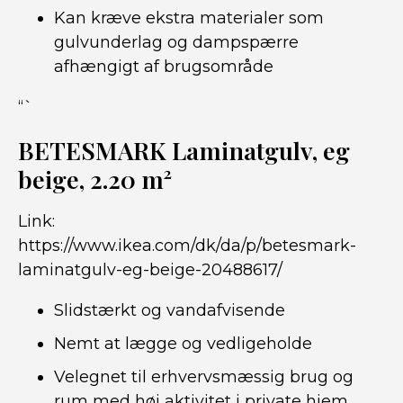
Kan kræve ekstra materialer som
gulvunderlag og dampspærre
afhængigt af brugsområde
“`
BETESMARK Laminatgulv, eg
beige, 2.20 m²
Link:
https://www.ikea.com/dk/da/p/betesmark-
laminatgulv-eg-beige-20488617/
Slidstærkt og vandafvisende
Nemt at lægge og vedligeholde
Velegnet til erhvervsmæssig brug og
rum med høj aktivitet i private hjem