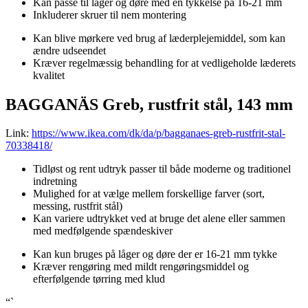
Kan passe til låger og døre med en tykkelse på 16-21 mm
Inkluderer skruer til nem montering
Kan blive mørkere ved brug af læderplejemiddel, som kan
ændre udseendet
Kræver regelmæssig behandling for at vedligeholde læderets
kvalitet
BAGGANÄS Greb, rustfrit stål, 143 mm
Link:
https://www.ikea.com/dk/da/p/bagganaes-greb-rustfrit-stal-
70338418/
Tidløst og rent udtryk passer til både moderne og traditionel
indretning
Mulighed for at vælge mellem forskellige farver (sort,
messing, rustfrit stål)
Kan variere udtrykket ved at bruge det alene eller sammen
med medfølgende spændeskiver
Kan kun bruges på låger og døre der er 16-21 mm tykke
Kræver rengøring med mildt rengøringsmiddel og
efterfølgende tørring med klud
“`