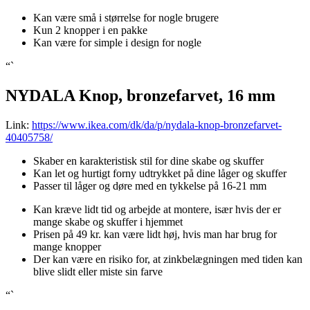
Kan være små i størrelse for nogle brugere
Kun 2 knopper i en pakke
Kan være for simple i design for nogle
“`
NYDALA Knop, bronzefarvet, 16 mm
Link:
https://www.ikea.com/dk/da/p/nydala-knop-bronzefarvet-
40405758/
Skaber en karakteristisk stil for dine skabe og skuffer
Kan let og hurtigt forny udtrykket på dine låger og skuffer
Passer til låger og døre med en tykkelse på 16-21 mm
Kan kræve lidt tid og arbejde at montere, især hvis der er
mange skabe og skuffer i hjemmet
Prisen på 49 kr. kan være lidt høj, hvis man har brug for
mange knopper
Der kan være en risiko for, at zinkbelægningen med tiden kan
blive slidt eller miste sin farve
“`