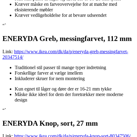
Kræver måske en farveovervejelse for at matche med
eksisterende møbler
Kræver vedligeholdelse for at bevare udseendet
“`
ENERYDA Greb, messingfarvet, 112 mm
Link:
https://www.ikea.com/dk/da/p/eneryda-greb-messingfarvet-
20347514/
Traditionel stil passer til mange typer indretning
Forskellige farver at vælge imellem
Inkluderer skruer for nem montering
Kun egnet til låger og døre der er 16-21 mm tykke
Måske ikke ideel for dem der foretrækker mere moderne
design
“`
ENERYDA Knop, sort, 27 mm
Link:
https://www.ikea.com/dk/da/p/eneryda-knop-sort-80347506/