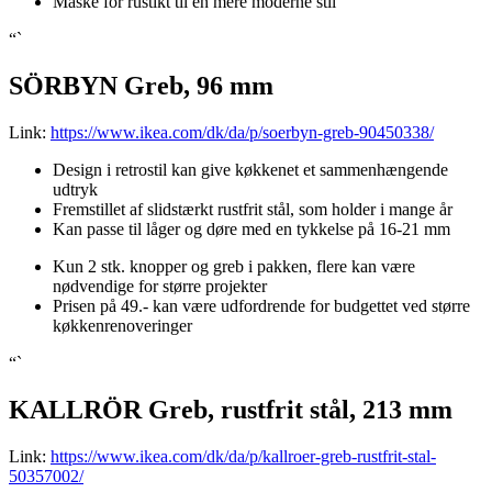
Måske for rustikt til en mere moderne stil
“`
SÖRBYN Greb, 96 mm
Link:
https://www.ikea.com/dk/da/p/soerbyn-greb-90450338/
Design i retrostil kan give køkkenet et sammenhængende
udtryk
Fremstillet af slidstærkt rustfrit stål, som holder i mange år
Kan passe til låger og døre med en tykkelse på 16-21 mm
Kun 2 stk. knopper og greb i pakken, flere kan være
nødvendige for større projekter
Prisen på 49.- kan være udfordrende for budgettet ved større
køkkenrenoveringer
“`
KALLRÖR Greb, rustfrit stål, 213 mm
Link:
https://www.ikea.com/dk/da/p/kallroer-greb-rustfrit-stal-
50357002/