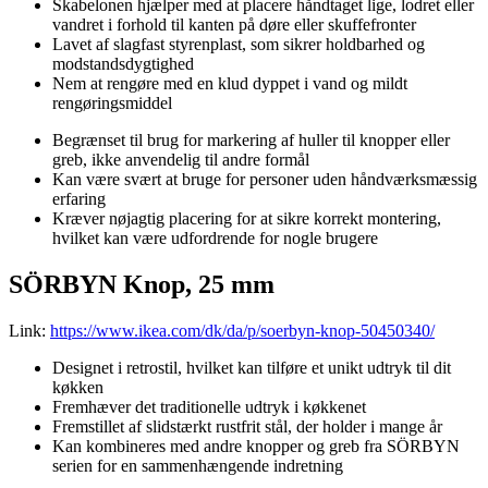
Skabelonen hjælper med at placere håndtaget lige, lodret eller
vandret i forhold til kanten på døre eller skuffefronter
Lavet af slagfast styrenplast, som sikrer holdbarhed og
modstandsdygtighed
Nem at rengøre med en klud dyppet i vand og mildt
rengøringsmiddel
Begrænset til brug for markering af huller til knopper eller
greb, ikke anvendelig til andre formål
Kan være svært at bruge for personer uden håndværksmæssig
erfaring
Kræver nøjagtig placering for at sikre korrekt montering,
hvilket kan være udfordrende for nogle brugere
SÖRBYN Knop, 25 mm
Link:
https://www.ikea.com/dk/da/p/soerbyn-knop-50450340/
Designet i retrostil, hvilket kan tilføre et unikt udtryk til dit
køkken
Fremhæver det traditionelle udtryk i køkkenet
Fremstillet af slidstærkt rustfrit stål, der holder i mange år
Kan kombineres med andre knopper og greb fra SÖRBYN
serien for en sammenhængende indretning