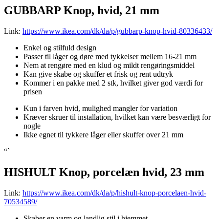
GUBBARP Knop, hvid, 21 mm
Link:
https://www.ikea.com/dk/da/p/gubbarp-knop-hvid-80336433/
Enkel og stilfuld design
Passer til låger og døre med tykkelser mellem 16-21 mm
Nem at rengøre med en klud og mildt rengøringsmiddel
Kan give skabe og skuffer et frisk og rent udtryk
Kommer i en pakke med 2 stk, hvilket giver god værdi for
prisen
Kun i farven hvid, mulighed mangler for variation
Kræver skruer til installation, hvilket kan være besværligt for
nogle
Ikke egnet til tykkere låger eller skuffer over 21 mm
“`
HISHULT Knop, porcelæn hvid, 23 mm
Link:
https://www.ikea.com/dk/da/p/hishult-knop-porcelaen-hvid-
70534589/
Skaber en varm og landlig stil i hjemmet