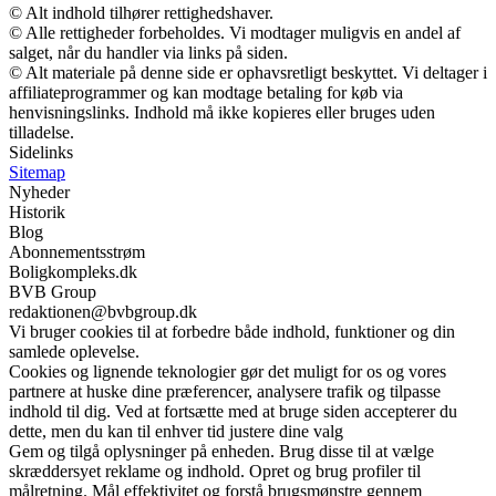
© Alt indhold tilhører rettighedshaver.
© Alle rettigheder forbeholdes. Vi modtager muligvis en andel af
salget, når du handler via links på siden.
© Alt materiale på denne side er ophavsretligt beskyttet. Vi deltager i
affiliateprogrammer og kan modtage betaling for køb via
henvisningslinks. Indhold må ikke kopieres eller bruges uden
tilladelse.
Sidelinks
Sitemap
Nyheder
Historik
Blog
Abonnementsstrøm
Boligkompleks.dk
BVB Group
redaktionen@bvbgroup.dk
Vi bruger cookies til at forbedre både indhold, funktioner og din
samlede oplevelse.
Cookies og lignende teknologier gør det muligt for os og vores
partnere at huske dine præferencer, analysere trafik og tilpasse
indhold til dig. Ved at fortsætte med at bruge siden accepterer du
dette, men du kan til enhver tid justere dine valg
Gem og tilgå oplysninger på enheden. Brug disse til at vælge
skræddersyet reklame og indhold. Opret og brug profiler til
målretning. Mål effektivitet og forstå brugsmønstre gennem