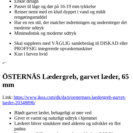
Enkle design
Passer til låge og dør på 16-19 mm tykkelse
Renser nemt med en klud dyppet i vand og mildt
rengøringsmiddel
Har en ren stil, der matcher indretningen og understreger det
moderne udtryk
Minimalistisk og moderne udtryk
Skal suppleres med VÅGLIG samlebeslag til DISKAD eller
PROFFSIG integrerede opvaskemaskiner
Kun i farven hvid
“`
ÖSTERNÄS Lædergreb, garvet læder, 65
mm
Link:
https://www.ikea.com/dk/da/p/oesternaes-laedergreb-garvet-
laeder-20348896/
Blødt garvet læder, behageligt at røre ved
Giver et varmt og naturligt udtryk i hjemmet
Læderet bliver smukkere med alderen og udvikler en flot
patina