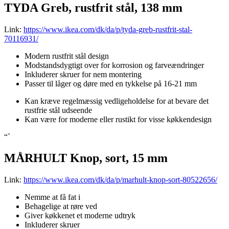
TYDA Greb, rustfrit stål, 138 mm
Link:
https://www.ikea.com/dk/da/p/tyda-greb-rustfrit-stal-
70116931/
Modern rustfrit stål design
Modstandsdygtigt over for korrosion og farveændringer
Inkluderer skruer for nem montering
Passer til låger og døre med en tykkelse på 16-21 mm
Kan kræve regelmæssig vedligeholdelse for at bevare det
rustfrie stål udseende
Kan være for moderne eller rustikt for visse køkkendesign
“`
MÅRHULT Knop, sort, 15 mm
Link:
https://www.ikea.com/dk/da/p/marhult-knop-sort-80522656/
Nemme at få fat i
Behagelige at røre ved
Giver køkkenet et moderne udtryk
Inkluderer skruer