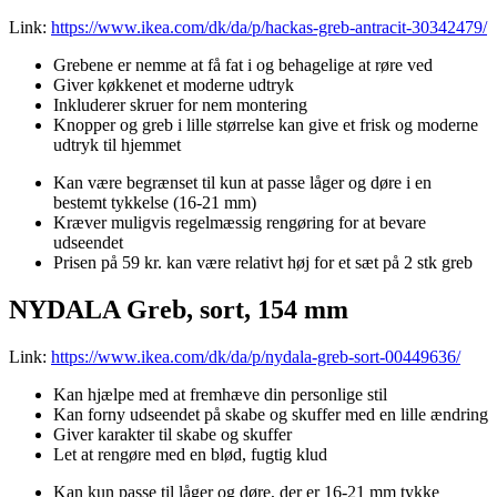
Link:
https://www.ikea.com/dk/da/p/hackas-greb-antracit-30342479/
Grebene er nemme at få fat i og behagelige at røre ved
Giver køkkenet et moderne udtryk
Inkluderer skruer for nem montering
Knopper og greb i lille størrelse kan give et frisk og moderne
udtryk til hjemmet
Kan være begrænset til kun at passe låger og døre i en
bestemt tykkelse (16-21 mm)
Kræver muligvis regelmæssig rengøring for at bevare
udseendet
Prisen på 59 kr. kan være relativt høj for et sæt på 2 stk greb
NYDALA Greb, sort, 154 mm
Link:
https://www.ikea.com/dk/da/p/nydala-greb-sort-00449636/
Kan hjælpe med at fremhæve din personlige stil
Kan forny udseendet på skabe og skuffer med en lille ændring
Giver karakter til skabe og skuffer
Let at rengøre med en blød, fugtig klud
Kan kun passe til låger og døre, der er 16-21 mm tykke