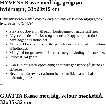
HYVENS Kasse med låg, grågrøn
hvid/papir, 33x23x15 cm
Link:
https://www.ikea.com/dk/da/p/hyvens-kasse-med-lag-gragron-
hvid-papir-40457479/
Praktisk opbevaring til papir, kuglepenne og andre småting.
Låget er en del af boksen og kan nemt klappes op, når du vil
have adgang til indholdet.
Mulighed for at sætte etiketter på boksene for nem identifikation
af indholdet.
Mulighed for genanvendelse eller energiudvinding af materialet.
Passer til A4 papir.
Kan kun bruges til opbevaring af mindre genstande på grund af
størrelsen.
Begrænset farvevalg (grågrøn hvid) kan ikke passe til alle
indretningsstile.
“`
GJÄTTA Kasse med låg, velour mørkeblå,
32x35x32 cm