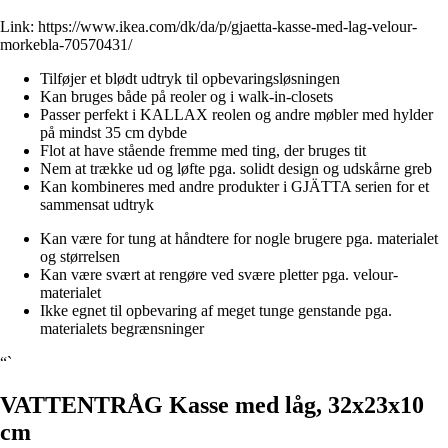
Link:
https://www.ikea.com/dk/da/p/gjaetta-kasse-med-lag-velour-
morkebla-70570431/
Tilføjer et blødt udtryk til opbevaringsløsningen
Kan bruges både på reoler og i walk-in-closets
Passer perfekt i KALLAX reolen og andre møbler med hylder
på mindst 35 cm dybde
Flot at have stående fremme med ting, der bruges tit
Nem at trække ud og løfte pga. solidt design og udskårne greb
Kan kombineres med andre produkter i GJÄTTA serien for et
sammensat udtryk
Kan være for tung at håndtere for nogle brugere pga. materialet
og størrelsen
Kan være svært at rengøre ved svære pletter pga. velour-
materialet
Ikke egnet til opbevaring af meget tunge genstande pga.
materialets begrænsninger
“`
VATTENTRÅG Kasse med låg, 32x23x10
cm