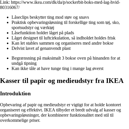
Link:
https://www.ikea.com/dk/da/p/sockerbit-boks-med-lag-hvid-
80316067/
Låseclips beskytter ting mod støv og snavs
Praktisk opbevaringsløsning til forskellige ting som tøj, sko,
sportsudstyr og værktøj
Låsefunktion holder låget på plads
Låget designet til luftcirkulation, så indholdet holdes frisk
Kan let stables sammen og organiseres med andre bokse
Delvist lavet af genanvendt plast
Begrænsning på maksimalt 3 bokse oven på hinanden for at
undgå tipning
Kan ikke tåle at have tunge ting i mange lag øverst
Kasser til papir og medieudstyr fra IKEA
Introduktion
Opbevaring af papir og medieudstyr er vigtigt for at holde kontoret
organiseret og effektivt. IKEA tilbyder et bredt udvalg af kasser og
opbevaringsløsninger, der kombinerer funktionalitet med stil til
overkommelige priser.