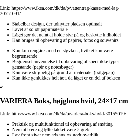
Link:
https://www.ikea.com/dk/da/p/vattentrag-kasse-med-lag-
20551091/
Stabelbar design, der udnytter pladsen optimalt
Lavet af solidt papirmateriale
Låget gør det nemt at holde styr på og beskytte indholdet
Kan bruges til opbevaring af papirer, fotos og souvenirs
Kan kun rengøres med en støvkost, hvilket kan være
begrænsende
Begrænset anvendelse til opbevaring af specifikke typer
genstande (papir og notesbøger)
Kan være skrøbelig på grund af materialet (bølgepap)
Kan ikke genlukkes helt tæt, da låget er en del af boksen
“`
VARIERA Boks, højglans hvid, 24×17 cm
Link:
https://www.ikea.com/dk/da/p/variera-boks-hvid-30155019/
Praktisk og multifunktionel til opbevaring af småting
Nem at bære og løfte takket være 2 greb
Lav front giver nem adgang og godt overblik