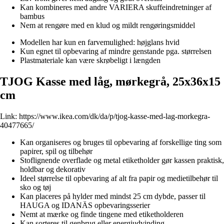
Kan kombineres med andre VARIERA skuffeindretninger af
bambus
Nem at rengøre med en klud og mildt rengøringsmiddel
Modellen har kun en farvemulighed: højglans hvid
Kun egnet til opbevaring af mindre genstande pga. størrelsen
Plastmateriale kan være skrøbeligt i længden
TJOG Kasse med låg, mørkegrå, 25x36x15
cm
Link:
https://www.ikea.com/dk/da/p/tjog-kasse-med-lag-morkegra-
40477665/
Kan organiseres og bruges til opbevaring af forskellige ting som
papirer, spil og tilbehør
Stoflignende overflade og metal etiketholder gør kassen praktisk,
holdbar og dekorativ
Ideel størrelse til opbevaring af alt fra papir og medietilbehør til
sko og tøj
Kan placeres på hylder med mindst 25 cm dybde, passer til
HAUGA og IDANÄS opbevaringsserier
Nemt at mærke og finde tingene med etiketholderen
Kan sorteres til genbrug eller energiudvinding