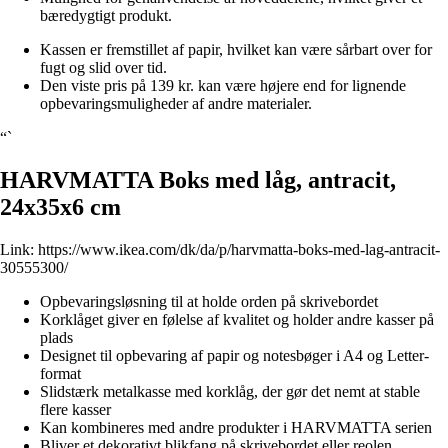
bæredygtigt produkt.
Kassen er fremstillet af papir, hvilket kan være sårbart over for
fugt og slid over tid.
Den viste pris på 139 kr. kan være højere end for lignende
opbevaringsmuligheder af andre materialer.
“`
HARVMATTA Boks med låg, antracit,
24x35x6 cm
Link:
https://www.ikea.com/dk/da/p/harvmatta-boks-med-lag-antracit-
30555300/
Opbevaringsløsning til at holde orden på skrivebordet
Korklåget giver en følelse af kvalitet og holder andre kasser på
plads
Designet til opbevaring af papir og notesbøger i A4 og Letter-
format
Slidstærk metalkasse med korklåg, der gør det nemt at stable
flere kasser
Kan kombineres med andre produkter i HARVMATTA serien
Bliver et dekorativt blikfang på skrivebordet eller reolen