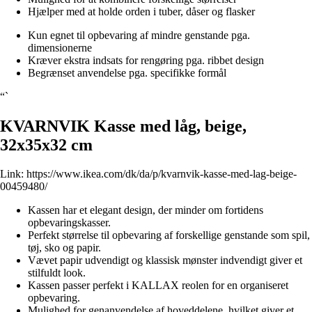
Hjælper med at holde orden i tuber, dåser og flasker
Kun egnet til opbevaring af mindre genstande pga.
dimensionerne
Kræver ekstra indsats for rengøring pga. ribbet design
Begrænset anvendelse pga. specifikke formål
“`
KVARNVIK Kasse med låg, beige,
32x35x32 cm
Link:
https://www.ikea.com/dk/da/p/kvarnvik-kasse-med-lag-beige-
00459480/
Kassen har et elegant design, der minder om fortidens
opbevaringskasser.
Perfekt størrelse til opbevaring af forskellige genstande som spil,
tøj, sko og papir.
Vævet papir udvendigt og klassisk mønster indvendigt giver et
stilfuldt look.
Kassen passer perfekt i KALLAX reolen for en organiseret
opbevaring.
Mulighed for genanvendelse af hoveddelene, hvilket giver et