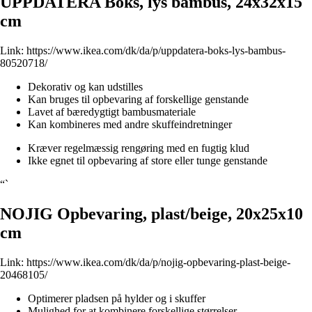
UPPDATERA Boks, lys bambus, 24x32x15
cm
Link:
https://www.ikea.com/dk/da/p/uppdatera-boks-lys-bambus-
80520718/
Dekorativ og kan udstilles
Kan bruges til opbevaring af forskellige genstande
Lavet af bæredygtigt bambusmateriale
Kan kombineres med andre skuffeindretninger
Kræver regelmæssig rengøring med en fugtig klud
Ikke egnet til opbevaring af store eller tunge genstande
“`
NOJIG Opbevaring, plast/beige, 20x25x10
cm
Link:
https://www.ikea.com/dk/da/p/nojig-opbevaring-plast-beige-
20468105/
Optimerer pladsen på hylder og i skuffer
Mulighed for at kombinere forskellige størrelser