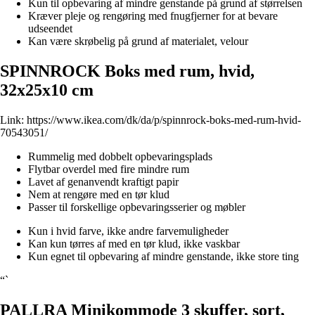
Kun til opbevaring af mindre genstande på grund af størrelsen
Kræver pleje og rengøring med fnugfjerner for at bevare
udseendet
Kan være skrøbelig på grund af materialet, velour
SPINNROCK Boks med rum, hvid,
32x25x10 cm
Link:
https://www.ikea.com/dk/da/p/spinnrock-boks-med-rum-hvid-
70543051/
Rummelig med dobbelt opbevaringsplads
Flytbar overdel med fire mindre rum
Lavet af genanvendt kraftigt papir
Nem at rengøre med en tør klud
Passer til forskellige opbevaringsserier og møbler
Kun i hvid farve, ikke andre farvemuligheder
Kan kun tørres af med en tør klud, ikke vaskbar
Kun egnet til opbevaring af mindre genstande, ikke store ting
“`
PALLRA Minikommode 3 skuffer, sort,