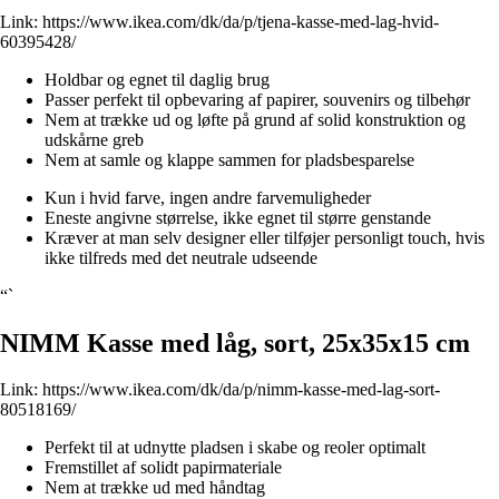
Link:
https://www.ikea.com/dk/da/p/tjena-kasse-med-lag-hvid-
60395428/
Holdbar og egnet til daglig brug
Passer perfekt til opbevaring af papirer, souvenirs og tilbehør
Nem at trække ud og løfte på grund af solid konstruktion og
udskårne greb
Nem at samle og klappe sammen for pladsbesparelse
Kun i hvid farve, ingen andre farvemuligheder
Eneste angivne størrelse, ikke egnet til større genstande
Kræver at man selv designer eller tilføjer personligt touch, hvis
ikke tilfreds med det neutrale udseende
“`
NIMM Kasse med låg, sort, 25x35x15 cm
Link:
https://www.ikea.com/dk/da/p/nimm-kasse-med-lag-sort-
80518169/
Perfekt til at udnytte pladsen i skabe og reoler optimalt
Fremstillet af solidt papirmateriale
Nem at trække ud med håndtag