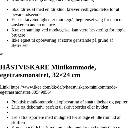
Skal tørres af med en tør klud, kræver vedligeholdelse for at
bevare udseendet
Eneste farvemulighed er mørkegrå, begrænset valg for dem der
ønsker en anden nuance
Kræver samling ved modtagelse, kan være besværligt for nogle
brugere
Ikke egnet til opbevaring af større genstande på grund af
størrelsen
“`
HÄSTVISKARE Minikommode,
egetræsmønstret, 32×24 cm
Link:
https://www.ikea.com/dk/da/p/haestviskare-minikommode-
egetraesmonstret-30549856/
Praktisk minikommode til opbevaring af småt tilbehør og papirer
Lille og dekorativ, perfekt til skrivebordet eller hylden
Let at transportere med mulighed for at tage et lille rum ud af
skuffen
Kan passe til BILLY reol og andre møbler med mindst 25 cm