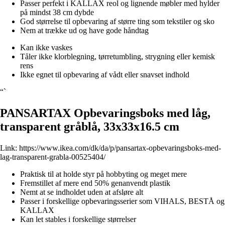
Passer perfekt i KALLAX reol og lignende møbler med hylder
på mindst 38 cm dybde
God størrelse til opbevaring af større ting som tekstiler og sko
Nem at trække ud og have gode håndtag
Kan ikke vaskes
Tåler ikke klorblegning, tørretumbling, strygning eller kemisk
rens
Ikke egnet til opbevaring af vådt eller snavset indhold
“`
PANSARTAX Opbevaringsboks med låg,
transparent gråblå, 33x33x16.5 cm
Link:
https://www.ikea.com/dk/da/p/pansartax-opbevaringsboks-med-
lag-transparent-grabla-00525404/
Praktisk til at holde styr på hobbyting og meget mere
Fremstillet af mere end 50% genanvendt plastik
Nemt at se indholdet uden at afsløre alt
Passer i forskellige opbevaringsserier som VIHALS, BESTÅ og
KALLAX
Kan let stables i forskellige størrelser