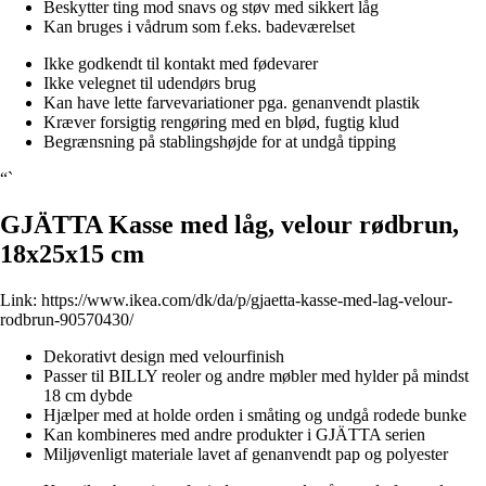
Beskytter ting mod snavs og støv med sikkert låg
Kan bruges i vådrum som f.eks. badeværelset
Ikke godkendt til kontakt med fødevarer
Ikke velegnet til udendørs brug
Kan have lette farvevariationer pga. genanvendt plastik
Kræver forsigtig rengøring med en blød, fugtig klud
Begrænsning på stablingshøjde for at undgå tipping
“`
GJÄTTA Kasse med låg, velour rødbrun,
18x25x15 cm
Link:
https://www.ikea.com/dk/da/p/gjaetta-kasse-med-lag-velour-
rodbrun-90570430/
Dekorativt design med velourfinish
Passer til BILLY reoler og andre møbler med hylder på mindst
18 cm dybde
Hjælper med at holde orden i småting og undgå rodede bunke
Kan kombineres med andre produkter i GJÄTTA serien
Miljøvenligt materiale lavet af genanvendt pap og polyester