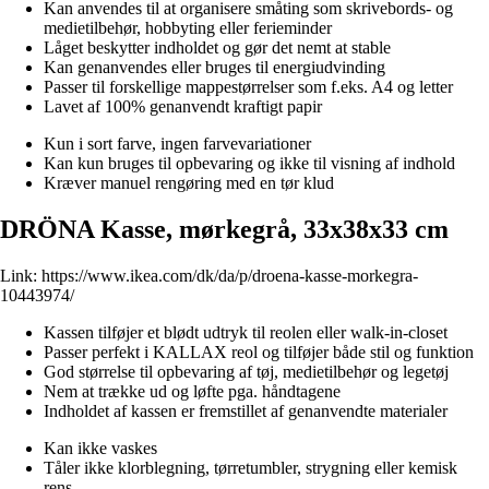
Kan anvendes til at organisere småting som skrivebords- og
medietilbehør, hobbyting eller ferieminder
Låget beskytter indholdet og gør det nemt at stable
Kan genanvendes eller bruges til energiudvinding
Passer til forskellige mappestørrelser som f.eks. A4 og letter
Lavet af 100% genanvendt kraftigt papir
Kun i sort farve, ingen farvevariationer
Kan kun bruges til opbevaring og ikke til visning af indhold
Kræver manuel rengøring med en tør klud
DRÖNA Kasse, mørkegrå, 33x38x33 cm
Link:
https://www.ikea.com/dk/da/p/droena-kasse-morkegra-
10443974/
Kassen tilføjer et blødt udtryk til reolen eller walk-in-closet
Passer perfekt i KALLAX reol og tilføjer både stil og funktion
God størrelse til opbevaring af tøj, medietilbehør og legetøj
Nem at trække ud og løfte pga. håndtagene
Indholdet af kassen er fremstillet af genanvendte materialer
Kan ikke vaskes
Tåler ikke klorblegning, tørretumbler, strygning eller kemisk
rens