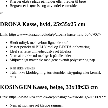
Kræver ekstra plads på hylder eller i reoler til brug
Begrænset i størrelse og anvendelsesområde
“`
DRÖNA Kasse, hvid, 25x35x25 cm
Link:
https://www.ikea.com/dk/da/p/droena-kasse-hvid-50467067/
Blødt udtryk med velour lignende stof
Passer perfekt til BILLY reol og BESTÅ opbevaring
Ideel størrelse til medieudstyr og tilbehør
Nem at trække ud med greb på alle sider
Miljøvenligt materiale med genanvendt polyester og pap
Kan ikke vaskes
Tåler ikke klorblegning, tørretumbler, strygning eller kemisk
rens
KOSINGEN Kasse, beige, 33x38x33 cm
Link:
https://www.ikea.com/dk/da/p/kosingen-kasse-beige-40506922/
Nem at montere og klappe sammen