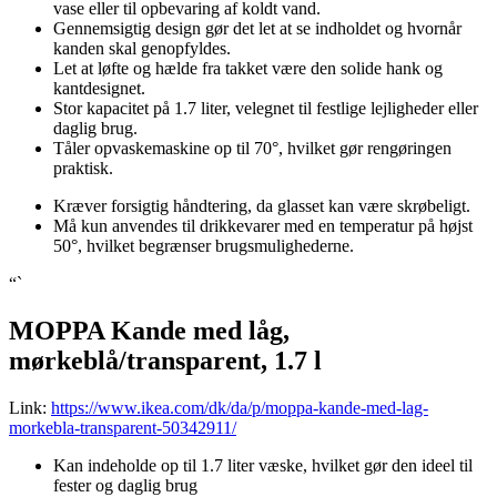
vase eller til opbevaring af koldt vand.
Gennemsigtig design gør det let at se indholdet og hvornår
kanden skal genopfyldes.
Let at løfte og hælde fra takket være den solide hank og
kantdesignet.
Stor kapacitet på 1.7 liter, velegnet til festlige lejligheder eller
daglig brug.
Tåler opvaskemaskine op til 70°, hvilket gør rengøringen
praktisk.
Kræver forsigtig håndtering, da glasset kan være skrøbeligt.
Må kun anvendes til drikkevarer med en temperatur på højst
50°, hvilket begrænser brugsmulighederne.
“`
MOPPA Kande med låg,
mørkeblå/transparent, 1.7 l
Link:
https://www.ikea.com/dk/da/p/moppa-kande-med-lag-
morkebla-transparent-50342911/
Kan indeholde op til 1.7 liter væske, hvilket gør den ideel til
fester og daglig brug