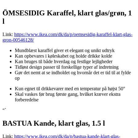
ÖMSESIDIG Karaffel, klart glas/grøn, 1
l
Link:
https://www.ikea.com/dk/da/p/oemsesidig-karaffel-klart-glas-
gron-00546128/
Mundblæst karaffel giver et elegant og unikt udtryk
Kan opbevares i køleskabet og holde drikke kolde
Kan bruges til både hverdag og festlige lejligheder
Tidløst design passer til forskellige typer af indretning
Gør det nemt at se indholdet og hvornår det er tid til at fylde
op
Kun egnet til drikkevarer med en temperatur på højst 50°
Skal vaskes før brug første gang, hvilket kræver ekstra
forberedelse
“`
BASTUA Kande, klart glas, 1.5 l
Link:
https://www.ikea.com/dk/da/p/bastua-kande-klart-glas-