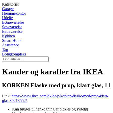
Kategorier
Garage
Hjemmekontor
Udeliv
Børneværelse
Soveværelse
Badeværelse
Køkken
Smart Home
Assistance
Tag
Boligkompleks
Kander og karafler fra IKEA
KORKEN Flaske med prop, klart glas, 1 l
Link:
https://www.ikea.com/dk/da/p/korken-flaske-med-prop-klart-
glas-30213552/
Kan bruges til henkogning af pickles og syltetøj