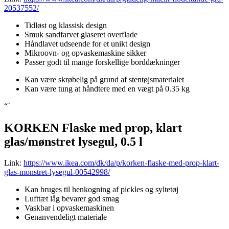
20537552/
Tidløst og klassisk design
Smuk sandfarvet glaseret overflade
Håndlavet udseende for et unikt design
Mikroovn- og opvaskemaskine sikker
Passer godt til mange forskellige borddækninger
Kan være skrøbelig på grund af stentøjsmaterialet
Kan være tung at håndtere med en vægt på 0.35 kg
“`
KORKEN Flaske med prop, klart
glas/mønstret lysegul, 0.5 l
Link:
https://www.ikea.com/dk/da/p/korken-flaske-med-prop-klart-
glas-monstret-lysegul-00542998/
Kan bruges til henkogning af pickles og syltetøj
Lufttæt låg bevarer god smag
Vaskbar i opvaskemaskinen
Genanvendeligt materiale