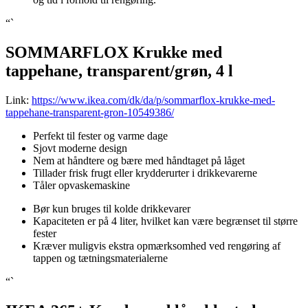
“`
SOMMARFLOX Krukke med
tappehane, transparent/grøn, 4 l
Link:
https://www.ikea.com/dk/da/p/sommarflox-krukke-med-
tappehane-transparent-gron-10549386/
Perfekt til fester og varme dage
Sjovt moderne design
Nem at håndtere og bære med håndtaget på låget
Tillader frisk frugt eller krydderurter i drikkevarerne
Tåler opvaskemaskine
Bør kun bruges til kolde drikkevarer
Kapaciteten er på 4 liter, hvilket kan være begrænset til større
fester
Kræver muligvis ekstra opmærksomhed ved rengøring af
tappen og tætningsmaterialerne
“`