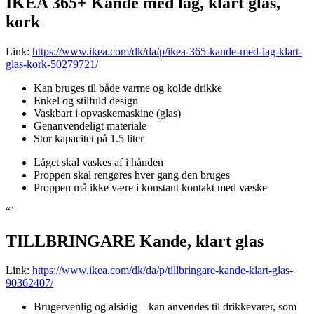
IKEA 365+ Kande med låg, klart glas,
kork
Link:
https://www.ikea.com/dk/da/p/ikea-365-kande-med-lag-klart-
glas-kork-50279721/
Kan bruges til både varme og kolde drikke
Enkel og stilfuld design
Vaskbart i opvaskemaskine (glas)
Genanvendeligt materiale
Stor kapacitet på 1.5 liter
Låget skal vaskes af i hånden
Proppen skal rengøres hver gang den bruges
Proppen må ikke være i konstant kontakt med væske
“`
TILLBRINGARE Kande, klart glas
Link:
https://www.ikea.com/dk/da/p/tillbringare-kande-klart-glas-
90362407/
Brugervenlig og alsidig – kan anvendes til drikkevarer, som