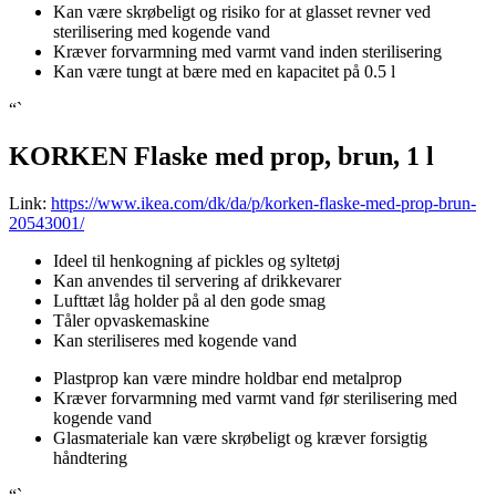
Kan være skrøbeligt og risiko for at glasset revner ved
sterilisering med kogende vand
Kræver forvarmning med varmt vand inden sterilisering
Kan være tungt at bære med en kapacitet på 0.5 l
“`
KORKEN Flaske med prop, brun, 1 l
Link:
https://www.ikea.com/dk/da/p/korken-flaske-med-prop-brun-
20543001/
Ideel til henkogning af pickles og syltetøj
Kan anvendes til servering af drikkevarer
Lufttæt låg holder på al den gode smag
Tåler opvaskemaskine
Kan steriliseres med kogende vand
Plastprop kan være mindre holdbar end metalprop
Kræver forvarmning med varmt vand før sterilisering med
kogende vand
Glasmateriale kan være skrøbeligt og kræver forsigtig
håndtering
“`