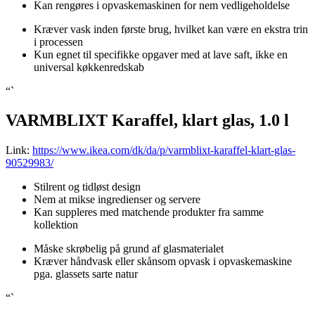
Kan rengøres i opvaskemaskinen for nem vedligeholdelse
Kræver vask inden første brug, hvilket kan være en ekstra trin
i processen
Kun egnet til specifikke opgaver med at lave saft, ikke en
universal køkkenredskab
“`
VARMBLIXT Karaffel, klart glas, 1.0 l
Link:
https://www.ikea.com/dk/da/p/varmblixt-karaffel-klart-glas-
90529983/
Stilrent og tidløst design
Nem at mikse ingredienser og servere
Kan suppleres med matchende produkter fra samme
kollektion
Måske skrøbelig på grund af glasmaterialet
Kræver håndvask eller skånsom opvask i opvaskemaskine
pga. glassets sarte natur
“`