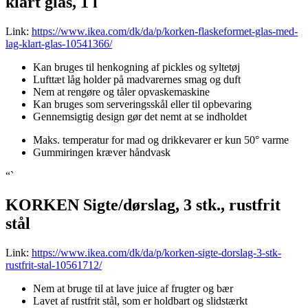
klart glas, 1 l
Link:
https://www.ikea.com/dk/da/p/korken-flaskeformet-glas-med-
lag-klart-glas-10541366/
Kan bruges til henkogning af pickles og syltetøj
Lufttæt låg holder på madvarernes smag og duft
Nem at rengøre og tåler opvaskemaskine
Kan bruges som serveringsskål eller til opbevaring
Gennemsigtig design gør det nemt at se indholdet
Maks. temperatur for mad og drikkevarer er kun 50° varme
Gummiringen kræver håndvask
“`
KORKEN Sigte/dørslag, 3 stk., rustfrit
stål
Link:
https://www.ikea.com/dk/da/p/korken-sigte-dorslag-3-stk-
rustfrit-stal-10561712/
Nem at bruge til at lave juice af frugter og bær
Lavet af rustfrit stål, som er holdbart og slidstærkt