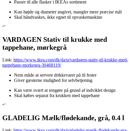
Passer til alle flasker i IKEAs sortiment
Kun højde og diameter angivet, mangler mere præcise mål
Skal håndvaskes, ikke egnet til opvaskemaskine
“`
VARDAGEN Stativ til krukke med
tappehane, mørkegrå
Link:
https://www.ikea.com/dk/da/p/vardagen-stativ-til-krukke-med-
tappehane-morkegra-30468119/
Nem måde at servere drikkevarer på til fester
Giver gæsterne mulighed for selvbetjening
Kan være svært at rengøre på grund af indviklet design
Skal købes separat fra krukken med tappehane
“`
GLADELIG Mælk/flødekande, grå, 0.4 l
Link:
https://www.ikea.com/dk/da/p/gladelig-maelk-flodekande-gra-