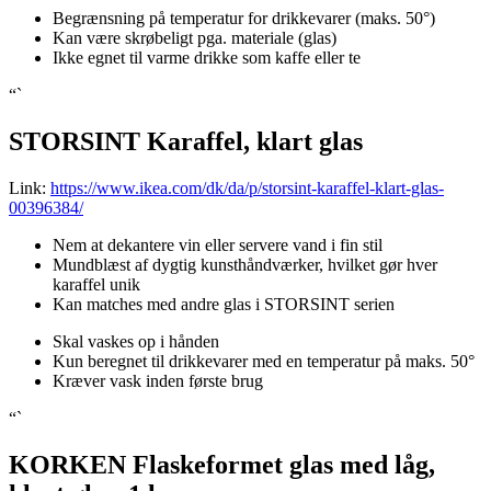
Begrænsning på temperatur for drikkevarer (maks. 50°)
Kan være skrøbeligt pga. materiale (glas)
Ikke egnet til varme drikke som kaffe eller te
“`
STORSINT Karaffel, klart glas
Link:
https://www.ikea.com/dk/da/p/storsint-karaffel-klart-glas-
00396384/
Nem at dekantere vin eller servere vand i fin stil
Mundblæst af dygtig kunsthåndværker, hvilket gør hver
karaffel unik
Kan matches med andre glas i STORSINT serien
Skal vaskes op i hånden
Kun beregnet til drikkevarer med en temperatur på maks. 50°
Kræver vask inden første brug
“`
KORKEN Flaskeformet glas med låg,