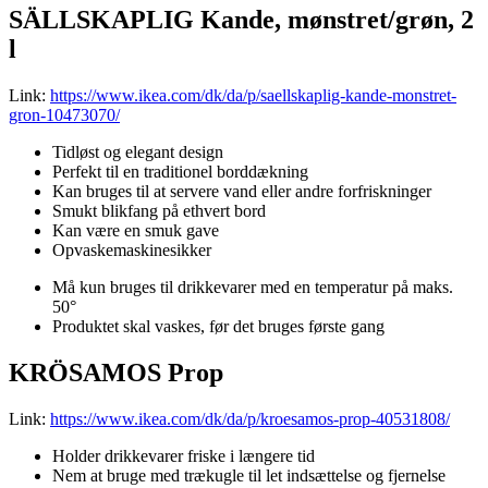
SÄLLSKAPLIG Kande, mønstret/grøn, 2
l
Link:
https://www.ikea.com/dk/da/p/saellskaplig-kande-monstret-
gron-10473070/
Tidløst og elegant design
Perfekt til en traditionel borddækning
Kan bruges til at servere vand eller andre forfriskninger
Smukt blikfang på ethvert bord
Kan være en smuk gave
Opvaskemaskinesikker
Må kun bruges til drikkevarer med en temperatur på maks.
50°
Produktet skal vaskes, før det bruges første gang
KRÖSAMOS Prop
Link:
https://www.ikea.com/dk/da/p/kroesamos-prop-40531808/
Holder drikkevarer friske i længere tid
Nem at bruge med trækugle til let indsættelse og fjernelse