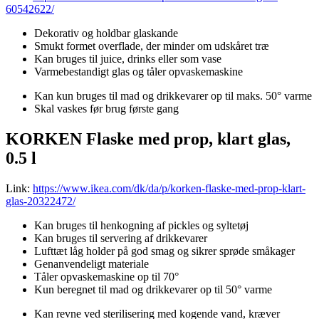
60542622/
Dekorativ og holdbar glaskande
Smukt formet overflade, der minder om udskåret træ
Kan bruges til juice, drinks eller som vase
Varmebestandigt glas og tåler opvaskemaskine
Kan kun bruges til mad og drikkevarer op til maks. 50° varme
Skal vaskes før brug første gang
KORKEN Flaske med prop, klart glas,
0.5 l
Link:
https://www.ikea.com/dk/da/p/korken-flaske-med-prop-klart-
glas-20322472/
Kan bruges til henkogning af pickles og syltetøj
Kan bruges til servering af drikkevarer
Lufttæt låg holder på god smag og sikrer sprøde småkager
Genanvendeligt materiale
Tåler opvaskemaskine op til 70°
Kun beregnet til mad og drikkevarer op til 50° varme
Kan revne ved sterilisering med kogende vand, kræver