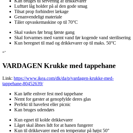
Kan bruges til servering af drikkevarer
Lufttæt låg holder på al den gode smag
Tilsat prop forhindrer lækage
Genanvendeligt materiale
Tåler opvaskemaskine op til 70°C
Skal vaskes før brug første gang
Skal forvarmes med varmt vand før kogende vand sterilisering
Kun beregnet til mad og drikkevarer op til maks. 50°C
“`
VARDAGEN Krukke med tappehane
Link:
https://www.ikea.com/dk/da/p/vardagen-krukke-med-
tappehane-80452639/
Kan løfte enhver fest med tappehane
Nemt for gæster at genopfylde deres glas
Perfekt til havefest eller picnic
Kan bruges udendørs
Kun egnet til kolde drikkevarer
Låget skal åbnes lidt for at hanen fungerer
Kun til drikkevarer med en temperatur på højst 50°