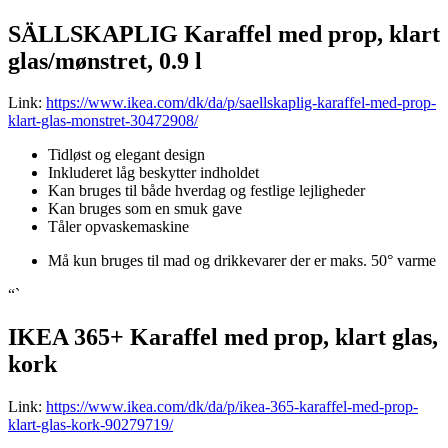
SÄLLSKAPLIG Karaffel med prop, klart
glas/mønstret, 0.9 l
Link:
https://www.ikea.com/dk/da/p/saellskaplig-karaffel-med-prop-
klart-glas-monstret-30472908/
Tidløst og elegant design
Inkluderet låg beskytter indholdet
Kan bruges til både hverdag og festlige lejligheder
Kan bruges som en smuk gave
Tåler opvaskemaskine
Må kun bruges til mad og drikkevarer der er maks. 50° varme
“`
IKEA 365+ Karaffel med prop, klart glas,
kork
Link:
https://www.ikea.com/dk/da/p/ikea-365-karaffel-med-prop-
klart-glas-kork-90279719/