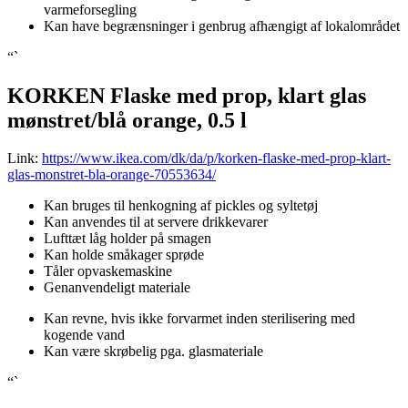
varmeforsegling
Kan have begrænsninger i genbrug afhængigt af lokalområdet
“`
KORKEN Flaske med prop, klart glas
mønstret/blå orange, 0.5 l
Link:
https://www.ikea.com/dk/da/p/korken-flaske-med-prop-klart-
glas-monstret-bla-orange-70553634/
Kan bruges til henkogning af pickles og syltetøj
Kan anvendes til at servere drikkevarer
Lufttæt låg holder på smagen
Kan holde småkager sprøde
Tåler opvaskemaskine
Genanvendeligt materiale
Kan revne, hvis ikke forvarmet inden sterilisering med
kogende vand
Kan være skrøbelig pga. glasmateriale
“`