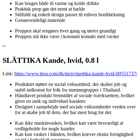
Kan bruges både til varme og kolde drikke
Praktisk prop gør det nemt at hælde
Stilfuldt og enkelt design passer til enhver borddækning
Genanvendeligt materiale
Proppen skal rengøres hver gang og tørres grundigt
Proppen må ikke være i konstant kontakt med væske
“`
SLÄTTIKA Kande, hvid, 0.8 l
Link:
https://www.ikea.com/dk/da/p/slaettika-kande-hvid-00551737/
Produktet støtter en social virksomhed, der skaber job og
stabil indkomst for folk fra stammegrupper i Thailand.
Håndlavet produkt fremstillet af sociale iværksættere, hvilket
giver en unik og individuel karakter.
Designet i samarbejde med sociale virksomheder verden over
for at skabe job til dem, der har mest brug for det.
Kan ikke maskinvaskes, hvilket kan være besværligt at
vedligeholde for nogle kunder.
Kan kun vaskes i hånden, hvilket kræver ekstra forsigtighed
og tid i forhold til rengøring.