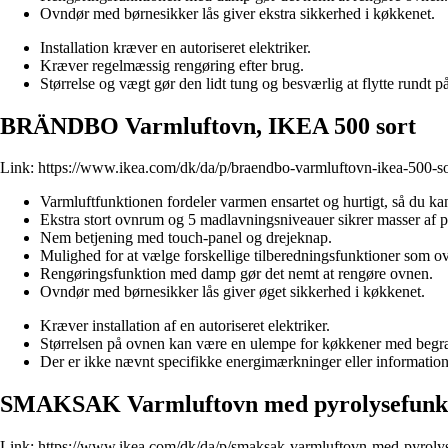
Ovndør med børnesikker lås giver ekstra sikkerhed i køkkenet.
Installation kræver en autoriseret elektriker.
Kræver regelmæssig rengøring efter brug.
Størrelse og vægt gør den lidt tung og besværlig at flytte rundt på
BRÄNDBO Varmluftovn, IKEA 500 sort
Link:
https://www.ikea.com/dk/da/p/braendbo-varmluftovn-ikea-500-
Varmluftfunktionen fordeler varmen ensartet og hurtigt, så du kan 
Ekstra stort ovnrum og 5 madlavningsniveauer sikrer masser af pla
Nem betjening med touch-panel og drejeknap.
Mulighed for at vælge forskellige tilberedningsfunktioner som ove
Rengøringsfunktion med damp gør det nemt at rengøre ovnen.
Ovndør med børnesikker lås giver øget sikkerhed i køkkenet.
Kræver installation af en autoriseret elektriker.
Størrelsen på ovnen kan være en ulempe for køkkener med begræ
Der er ikke nævnt specifikke energimærkninger eller informatio
SMAKSAK Varmluftovn med pyrolysefunkti
Link:
https://www.ikea.com/dk/da/p/smaksak-varmluftovn-med-pyrolys