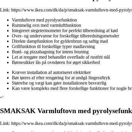
Link:
https://www.ikea.com/dk/da/p/smaksak-varmluftovn-med-pyrolyse
Varmluftovn med pyrolysefunktion
Rummelig ovn med varmluftfunktion
Integreret stegetermometer for perfekt tilberedning af kød
Over- og undervarme for forskellige tilberedningsmetoder
Direkte dampfunktion for gyldenbrun og saftig mad
Grillfunktion til forskellige typer madlavning
Brød- og pizzabagning for intens bruning
Let at rengøre med behandlet overflade af rustfrit stål
Børnesikker lås på ovndøren for øget sikkerhed
Kræver installation af autoriseret elektriker
Bør tørres af efter rengøring for at undgå fingeraftryk
Størrelse og vægt kan gøre installationen besværlig
Kan være kompleks med flere forskellige funktioner for nogle b
“`
SMAKSAK Varmluftovn med pyrolysefunktio
Link:
https://www.ikea.com/dk/da/p/smaksak-varmluftovn-med-pyrolyse