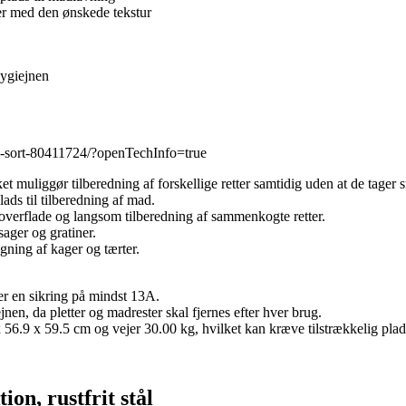
tter med den ønskede tekstur
hygiejnen
0-sort-80411724/?openTechInfo=true
et muliggør tilberedning af forskellige retter samtidig uden at de tager
ads til tilberedning af mad.
 overflade og langsom tilberedning af sammenkogte retter.
sager og gratiner.
gning af kager og tærter.
ver en sikring på mindst 13A.
en, da pletter og madrester skal fjernes efter hver brug.
x 56.9 x 59.5 cm og vejer 30.00 kg, hvilket kan kræve tilstrækkelig plad
n, rustfrit stål