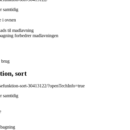
er samtidig
e i ovnen
ads til madlavning
zabagning forbedrer madlavningen
 brug
on, sort
sefunktion-sort-30413122/?openTechInfo=true
er samtidig
e
zabagning