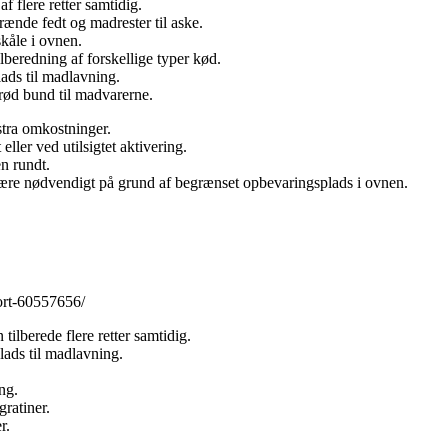
 flere retter samtidig.
ænde fedt og madrester til aske.
kåle i ovnen.
lberedning af forskellige typer kød.
ads til madlavning.
rød bund til madvarerne.
kstra omkostninger.
ller ved utilsigtet aktivering.
en rundt.
re nødvendigt på grund af begrænset opbevaringsplads i ovnen.
ort-60557656/
tilberede flere retter samtidig.
lads til madlavning.
ng.
gratiner.
r.