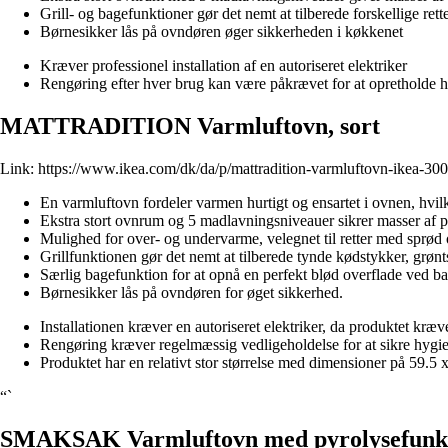
Grill- og bagefunktioner gør det nemt at tilberede forskellige re
Børnesikker lås på ovndøren øger sikkerheden i køkkenet
Kræver professionel installation af en autoriseret elektriker
Rengøring efter hver brug kan være påkrævet for at opretholde 
MATTRADITION Varmluftovn, sort
Link:
https://www.ikea.com/dk/da/p/mattradition-varmluftovn-ikea-30
En varmluftovn fordeler varmen hurtigt og ensartet i ovnen, hvilk
Ekstra stort ovnrum og 5 madlavningsniveauer sikrer masser af pl
Mulighed for over- og undervarme, velegnet til retter med sprød
Grillfunktionen gør det nemt at tilberede tynde kødstykker, grønt
Særlig bagefunktion for at opnå en perfekt blød overflade ved ba
Børnesikker lås på ovndøren for øget sikkerhed.
Installationen kræver en autoriseret elektriker, da produktet kræ
Rengøring kræver regelmæssig vedligeholdelse for at sikre hygiejn
Produktet har en relativt stor størrelse med dimensioner på 59.5 
“`
SMAKSAK Varmluftovn med pyrolysefunktio