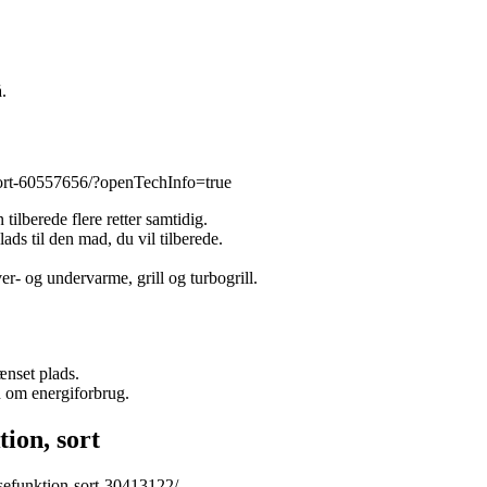
.
sort-60557656/?openTechInfo=true
tilberede flere retter samtidig.
ds til den mad, du vil tilberede.
r- og undervarme, grill og turbogrill.
nset plads.
n om energiforbrug.
on, sort
efunktion-sort-30413122/