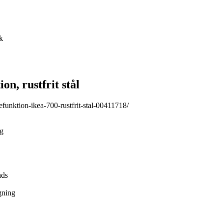
k
, rustfrit stål
funktion-ikea-700-rustfrit-stal-00411718/
ig
ads
gning