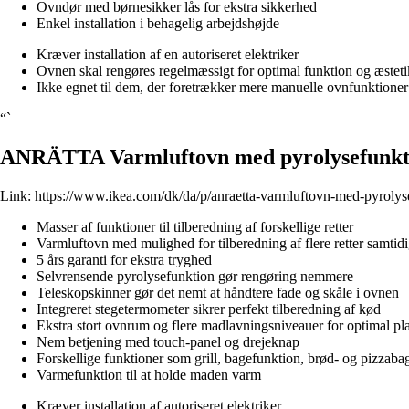
Ovndør med børnesikker lås for ekstra sikkerhed
Enkel installation i behagelig arbejdshøjde
Kræver installation af en autoriseret elektriker
Ovnen skal rengøres regelmæssigt for optimal funktion og æsteti
Ikke egnet til dem, der foretrækker mere manuelle ovnfunktioner
“`
ANRÄTTA Varmluftovn med pyrolysefunktion
Link:
https://www.ikea.com/dk/da/p/anraetta-varmluftovn-med-pyrolyse
Masser af funktioner til tilberedning af forskellige retter
Varmluftovn med mulighed for tilberedning af flere retter samtid
5 års garanti for ekstra tryghed
Selvrensende pyrolysefunktion gør rengøring nemmere
Teleskopskinner gør det nemt at håndtere fade og skåle i ovnen
Integreret stegetermometer sikrer perfekt tilberedning af kød
Ekstra stort ovnrum og flere madlavningsniveauer for optimal pl
Nem betjening med touch-panel og drejeknap
Forskellige funktioner som grill, bagefunktion, brød- og pizzaba
Varmefunktion til at holde maden varm
Kræver installation af autoriseret elektriker