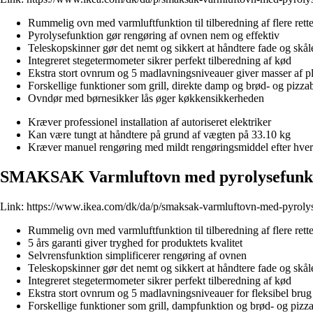
Rummelig ovn med varmluftfunktion til tilberedning af flere rett
Pyrolysefunktion gør rengøring af ovnen nem og effektiv
Teleskopskinner gør det nemt og sikkert at håndtere fade og skål
Integreret stegetermometer sikrer perfekt tilberedning af kød
Ekstra stort ovnrum og 5 madlavningsniveauer giver masser af pl
Forskellige funktioner som grill, direkte damp og brød- og piz
Ovndør med børnesikker lås øger køkkensikkerheden
Kræver professionel installation af autoriseret elektriker
Kan være tungt at håndtere på grund af vægten på 33.10 kg
Kræver manuel rengøring med mildt rengøringsmiddel efter hver
SMAKSAK Varmluftovn med pyrolysefunkti
Link:
https://www.ikea.com/dk/da/p/smaksak-varmluftovn-med-pyroly
Rummelig ovn med varmluftfunktion til tilberedning af flere rett
5 års garanti giver tryghed for produktets kvalitet
Selvrensfunktion simplificerer rengøring af ovnen
Teleskopskinner gør det nemt og sikkert at håndtere fade og skål
Integreret stegetermometer sikrer perfekt tilberedning af kød
Ekstra stort ovnrum og 5 madlavningsniveauer for fleksibel brug
Forskellige funktioner som grill, dampfunktion og brød- og piz