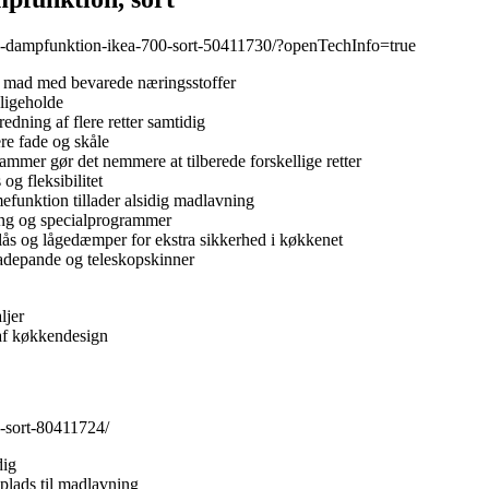
o-dampfunktion-ikea-700-sort-50411730/?openTechInfo=true
e mad med bevarede næringsstoffer
ligeholde
edning af flere retter samtidig
re fade og skåle
mmer gør det nemmere at tilberede forskellige retter
g fleksibilitet
mefunktion tillader alsidig madlavning
ing og specialprogrammer
ås og lågedæmper for ekstra sikkerhed i køkkenet
radepande og teleskopskinner
ljer
af køkkendesign
0-sort-80411724/
dig
plads til madlavning