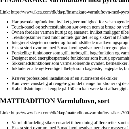
Link:
https://www.ikea.com/dk/da/p/finsmakare-varmluftovn-med-pyr
Har pyro/dampfunktion, hvilket giver mulighed for velsmagend
Touch-panel og selvrensfunktion gør ovnen nem at bruge og ved
Ovnen fordeler varmen hurtigt og ensartet, hvilket muliggør tilber
Teleskopskinner med fuldt udtræk gør det let og sikkert at håndte
Integreret stegetermometer og forudindstillede madlavningsprogra
Ekstra stort ovnrum med 5 madlavningsniveauer sikrer god plads o
Forskellige funktioner som grill, turbogrill, bagefunktion og var
Designet med energibesparende funktioner som hurtig opvarmn
Sikkerhedsfunktioner som varmeisolerende ovndør, børnesikker l
Inkluderer alle nødvendige tilbehør som bageriste, bageplade, b
Kræver professionel installation af en autoriseret elektriker
Kan være vanskelig at rengøre grundet mange funktioner og deta
Kabeltilslutningens længde på 150 cm kan være kort afhængigt 
MATTRADITION Varmluftovn, sort
Link:
https://www.ikea.com/dk/da/p/mattradition-varmluftovn-ikea-30
Varmluftfordeling sikrer ensartet tilberedning af flere retter samti
Ekstra stort ovnrum med 5 madlavningsniveauer giver masser af 