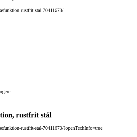
funktion-rustfrit-stal-70411673/
rugere
n, rustfrit stål
funktion-rustfrit-stal-70411673/?openTechInfo=true