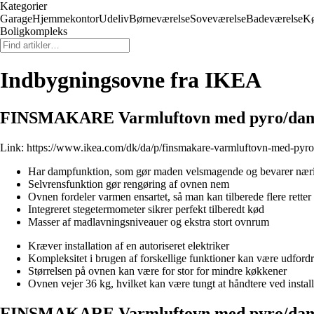
Kategorier
Garage
Hjemmekontor
Udeliv
Børneværelse
Soveværelse
Badeværelse
K
Boligkompleks
Indbygningsovne fra IKEA
FINSMAKARE Varmluftovn med pyro/damp
Link:
https://www.ikea.com/dk/da/p/finsmakare-varmluftovn-med-pyr
Har dampfunktion, som gør maden velsmagende og bevarer næri
Selvrensfunktion gør rengøring af ovnen nem
Ovnen fordeler varmen ensartet, så man kan tilberede flere retter
Integreret stegetermometer sikrer perfekt tilberedt kød
Masser af madlavningsniveauer og ekstra stort ovnrum
Kræver installation af en autoriseret elektriker
Kompleksitet i brugen af forskellige funktioner kan være udford
Størrelsen på ovnen kan være for stor for mindre køkkener
Ovnen vejer 36 kg, hvilket kan være tungt at håndtere ved install
FINSMAKARE Varmluftovn med pyro/damp