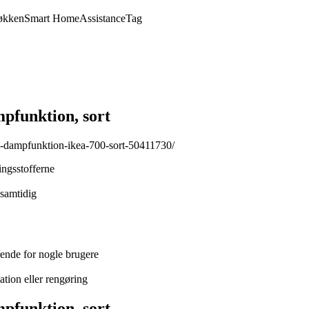
økken
Smart Home
Assistance
Tag
funktion, sort
o-dampfunktion-ikea-700-sort-50411730/
ngsstofferne
 samtidig
rende for nogle brugere
ation eller rengøring
funktion, sort