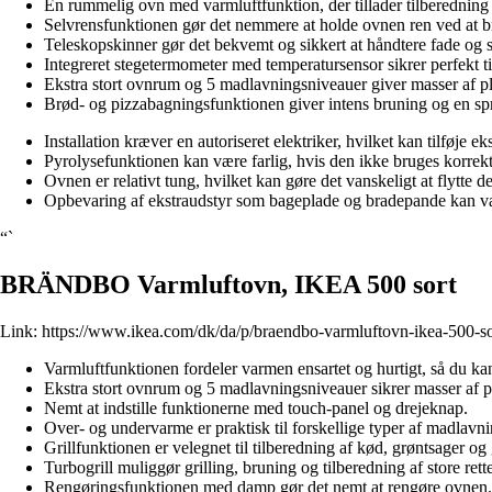
En rummelig ovn med varmluftfunktion, der tillader tilberedning af
Selvrensfunktionen gør det nemmere at holde ovnen ren ved at br
Teleskopskinner gør det bekvemt og sikkert at håndtere fade og s
Integreret stegetermometer med temperatursensor sikrer perfekt ti
Ekstra stort ovnrum og 5 madlavningsniveauer giver masser af pl
Brød- og pizzabagningsfunktionen giver intens bruning og en sp
Installation kræver en autoriseret elektriker, hvilket kan tilføje e
Pyrolysefunktionen kan være farlig, hvis den ikke bruges korrekt e
Ovnen er relativt tung, hvilket kan gøre det vanskeligt at flytte d
Opbevaring af ekstraudstyr som bageplade og bradepande kan væ
“`
BRÄNDBO Varmluftovn, IKEA 500 sort
Link:
https://www.ikea.com/dk/da/p/braendbo-varmluftovn-ikea-500-s
Varmluftfunktionen fordeler varmen ensartet og hurtigt, så du kan 
Ekstra stort ovnrum og 5 madlavningsniveauer sikrer masser af p
Nemt at indstille funktionerne med touch-panel og drejeknap.
Over- og undervarme er praktisk til forskellige typer af madlavni
Grillfunktionen er velegnet til tilberedning af kød, grøntsager og 
Turbogrill muliggør grilling, bruning og tilberedning af store rette
Rengøringsfunktionen med damp gør det nemt at rengøre ovnen.