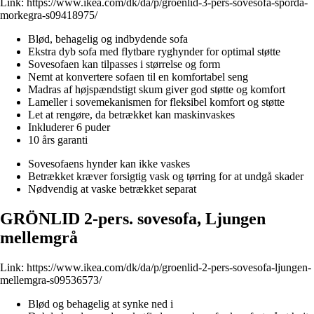
Link:
https://www.ikea.com/dk/da/p/groenlid-3-pers-sovesofa-sporda-
morkegra-s09418975/
Blød, behagelig og indbydende sofa
Ekstra dyb sofa med flytbare ryghynder for optimal støtte
Sovesofaen kan tilpasses i størrelse og form
Nemt at konvertere sofaen til en komfortabel seng
Madras af højspændstigt skum giver god støtte og komfort
Lameller i sovemekanismen for fleksibel komfort og støtte
Let at rengøre, da betrækket kan maskinvaskes
Inkluderer 6 puder
10 års garanti
Sovesofaens hynder kan ikke vaskes
Betrækket kræver forsigtig vask og tørring for at undgå skader
Nødvendig at vaske betrækket separat
GRÖNLID 2-pers. sovesofa, Ljungen
mellemgrå
Link:
https://www.ikea.com/dk/da/p/groenlid-2-pers-sovesofa-ljungen-
mellemgra-s09536573/
Blød og behagelig at synke ned i