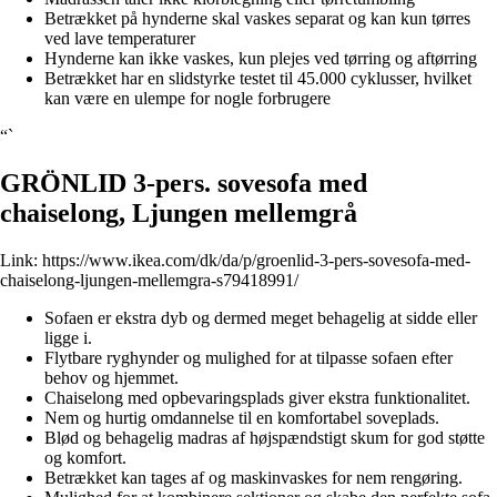
Betrækket på hynderne skal vaskes separat og kan kun tørres
ved lave temperaturer
Hynderne kan ikke vaskes, kun plejes ved tørring og aftørring
Betrækket har en slidstyrke testet til 45.000 cyklusser, hvilket
kan være en ulempe for nogle forbrugere
“`
GRÖNLID 3-pers. sovesofa med
chaiselong, Ljungen mellemgrå
Link:
https://www.ikea.com/dk/da/p/groenlid-3-pers-sovesofa-med-
chaiselong-ljungen-mellemgra-s79418991/
Sofaen er ekstra dyb og dermed meget behagelig at sidde eller
ligge i.
Flytbare ryghynder og mulighed for at tilpasse sofaen efter
behov og hjemmet.
Chaiselong med opbevaringsplads giver ekstra funktionalitet.
Nem og hurtig omdannelse til en komfortabel soveplads.
Blød og behagelig madras af højspændstigt skum for god støtte
og komfort.
Betrækket kan tages af og maskinvaskes for nem rengøring.