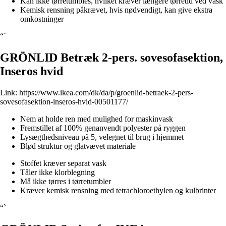
Kan ikke tørretumbles, hvilket kræver længere tørretid ved vask
Kemisk rensning påkrævet, hvis nødvendigt, kan give ekstra
omkostninger
“`
GRÖNLID Betræk 2-pers. sovesofasektion,
Inseros hvid
Link:
https://www.ikea.com/dk/da/p/groenlid-betraek-2-pers-
sovesofasektion-inseros-hvid-00501177/
Nem at holde ren med mulighed for maskinvask
Fremstillet af 100% genanvendt polyester på ryggen
Lysægthedsniveau på 5, velegnet til brug i hjemmet
Blød struktur og glatvævet materiale
Stoffet kræver separat vask
Tåler ikke klorblegning
Må ikke tørres i tørretumbler
Kræver kemisk rensning med tetrachloroethylen og kulbrinter
“`