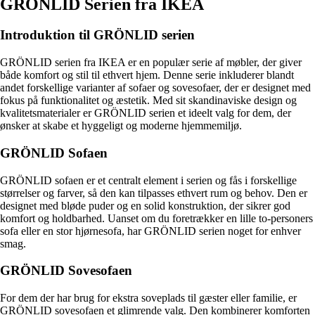
GRÖNLID Serien fra IKEA
Introduktion til GRÖNLID serien
GRÖNLID serien fra IKEA er en populær serie af møbler, der giver
både komfort og stil til ethvert hjem. Denne serie inkluderer blandt
andet forskellige varianter af sofaer og sovesofaer, der er designet med
fokus på funktionalitet og æstetik. Med sit skandinaviske design og
kvalitetsmaterialer er GRÖNLID serien et ideelt valg for dem, der
ønsker at skabe et hyggeligt og moderne hjemmemiljø.
GRÖNLID Sofaen
GRÖNLID sofaen er et centralt element i serien og fås i forskellige
størrelser og farver, så den kan tilpasses ethvert rum og behov. Den er
designet med bløde puder og en solid konstruktion, der sikrer god
komfort og holdbarhed. Uanset om du foretrækker en lille to-personers
sofa eller en stor hjørnesofa, har GRÖNLID serien noget for enhver
smag.
GRÖNLID Sovesofaen
For dem der har brug for ekstra soveplads til gæster eller familie, er
GRÖNLID sovesofaen et glimrende valg. Den kombinerer komforten