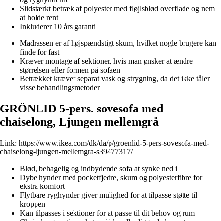
Slidstærkt betræk af polyester med fløjlsblød overflade og nem
at holde rent
Inkluderer 10 års garanti
Madrassen er af højspændstigt skum, hvilket nogle brugere kan
finde for fast
Kræver montage af sektioner, hvis man ønsker at ændre
størrelsen eller formen på sofaen
Betrækket kræver separat vask og strygning, da det ikke tåler
visse behandlingsmetoder
GRÖNLID 5-pers. sovesofa med
chaiselong, Ljungen mellemgrå
Link:
https://www.ikea.com/dk/da/p/groenlid-5-pers-sovesofa-med-
chaiselong-ljungen-mellemgra-s39477317/
Blød, behagelig og indbydende sofa at synke ned i
Dybe hynder med pocketfjedre, skum og polyesterfibre for
ekstra komfort
Flytbare ryghynder giver mulighed for at tilpasse støtte til
kroppen
Kan tilpasses i sektioner for at passe til dit behov og rum