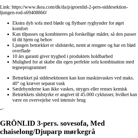
Link:
https://www.ikea.com/dk/da/p/groenlid-2-pers-siddesektion-
ljungen-rod-s69408860/
Ekstra dyb sofa med bløde og flytbare ryghynder for øget
komfort
Kan tilpasses og kombineres på forskellige måder, så den passer
til dit hjem og behov
Ljungen betrækket er slidstærkt, nemt at rengøre og har en blød
overflade
10 års garanti giver tryghed i produktets holdbarhed
Mulighed for at skabe din egen perfekte sofa kombination med
tegneprogrammet
Betrækket på siddesektionen kan kun maskinvaskes ved maks.
40° og kræver separat vask
Sædehynderne kan ikke vaskes, stryges eller renses kemisk
Betrækkets slidstyrke er angivet til 45.000 cyklusser, hvilket kan
være en overvejelse ved intensiv brug
“`
GRÖNLID 3-pers. sovesofa, Med
chaiselong/Djuparp mørkegrå