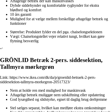
Aftagelige betræk der kan maskinvaskes
Dybde siddehynder og komfortable ryghynder for ekstra
blødhed og komfort
10 års garanti
Mulighed for at vælge mellem forskellige aftagelige betræk og
funktioner
Størrelse: Produktet fylder en del pga. chaiselongsektionen
Vægt: Chaiselongstellet vejer relativt tungt, hvilket kan gøre
flytning besværlig
“`
GRÖNLID Betræk 2-pers. siddesektion,
Tallmyra mørkegrøn
Link:
https://www.ikea.com/dk/da/p/groenlid-betraek-2-pers-
siddesektion-tallmyra-morkegron-20517323/
Nem at holde ren med mulighed for maskinvask
Aftageligt betræk muliggør nem udskiftning eller opdatering
God lysægthed og slidstyrke, egnet til daglig brug derhjemme
Stel sælges separat, hvilket kan medføre ekstra omkostninger