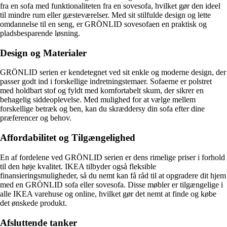
fra en sofa med funktionaliteten fra en sovesofa, hvilket gør den ideel
til mindre rum eller gæsteværelser. Med sit stilfulde design og lette
omdannelse til en seng, er GRÖNLID sovesofaen en praktisk og
pladsbesparende løsning.
Design og Materialer
GRÖNLID serien er kendetegnet ved sit enkle og moderne design, der
passer godt ind i forskellige indretningstemaer. Sofaerne er polstret
med holdbart stof og fyldt med komfortabelt skum, der sikrer en
behagelig siddeoplevelse. Med mulighed for at vælge mellem
forskellige betræk og ben, kan du skræddersy din sofa efter dine
præferencer og behov.
Affordabilitet og Tilgængelighed
En af fordelene ved GRÖNLID serien er dens rimelige priser i forhold
til den høje kvalitet. IKEA tilbyder også fleksible
finansieringsmuligheder, så du nemt kan få råd til at opgradere dit hjem
med en GRÖNLID sofa eller sovesofa. Disse møbler er tilgængelige i
alle IKEA varehuse og online, hvilket gør det nemt at finde og købe
det ønskede produkt.
Afsluttende tanker