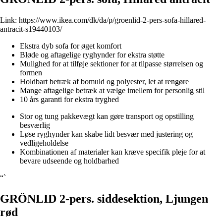
Link:
https://www.ikea.com/dk/da/p/groenlid-2-pers-sofa-hillared-
antracit-s19440103/
Ekstra dyb sofa for øget komfort
Bløde og aftagelige ryghynder for ekstra støtte
Mulighed for at tilføje sektioner for at tilpasse størrelsen og
formen
Holdbart betræk af bomuld og polyester, let at rengøre
Mange aftagelige betræk at vælge imellem for personlig stil
10 års garanti for ekstra tryghed
Stor og tung pakkevægt kan gøre transport og opstilling
besværlig
Løse ryghynder kan skabe lidt besvær med justering og
vedligeholdelse
Kombinationen af materialer kan kræve specifik pleje for at
bevare udseende og holdbarhed
“`
GRÖNLID 2-pers. siddesektion, Ljungen
rød