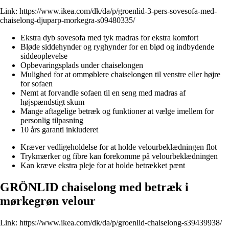
Link:
https://www.ikea.com/dk/da/p/groenlid-3-pers-sovesofa-med-
chaiselong-djuparp-morkegra-s09480335/
Ekstra dyb sovesofa med tyk madras for ekstra komfort
Bløde siddehynder og ryghynder for en blød og indbydende
siddeoplevelse
Opbevaringsplads under chaiselongen
Mulighed for at ommøblere chaiselongen til venstre eller højre
for sofaen
Nemt at forvandle sofaen til en seng med madras af
højspændstigt skum
Mange aftagelige betræk og funktioner at vælge imellem for
personlig tilpasning
10 års garanti inkluderet
Kræver vedligeholdelse for at holde velourbeklædningen flot
Trykmærker og fibre kan forekomme på velourbeklædningen
Kan kræve ekstra pleje for at holde betrækket pænt
GRÖNLID chaiselong med betræk i
mørkegrøn velour
Link:
https://www.ikea.com/dk/da/p/groenlid-chaiselong-s39439938/