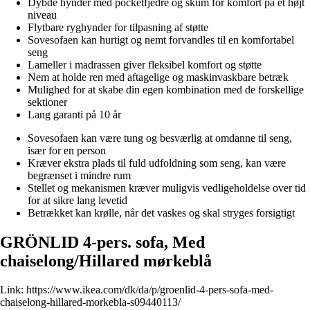
Dybde hynder med pocketfjedre og skum for komfort på et højt
niveau
Flytbare ryghynder for tilpasning af støtte
Sovesofaen kan hurtigt og nemt forvandles til en komfortabel
seng
Lameller i madrassen giver fleksibel komfort og støtte
Nem at holde ren med aftagelige og maskinvaskbare betræk
Mulighed for at skabe din egen kombination med de forskellige
sektioner
Lang garanti på 10 år
Sovesofaen kan være tung og besværlig at omdanne til seng,
især for en person
Kræver ekstra plads til fuld udfoldning som seng, kan være
begrænset i mindre rum
Stellet og mekanismen kræver muligvis vedligeholdelse over tid
for at sikre lang levetid
Betrækket kan krølle, når det vaskes og skal stryges forsigtigt
GRÖNLID 4-pers. sofa, Med
chaiselong/Hillared mørkeblå
Link:
https://www.ikea.com/dk/da/p/groenlid-4-pers-sofa-med-
chaiselong-hillared-morkebla-s09440113/