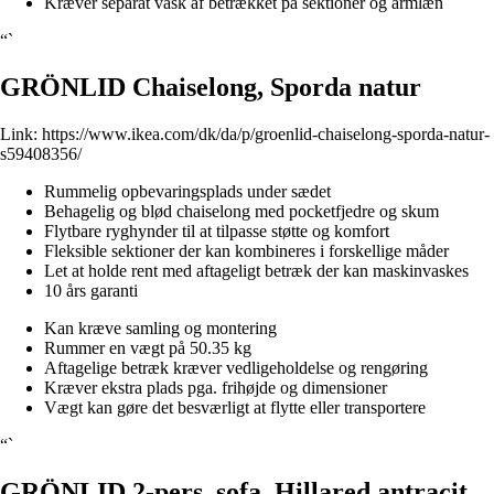
Kræver separat vask af betrækket på sektioner og armlæn
“`
GRÖNLID Chaiselong, Sporda natur
Link:
https://www.ikea.com/dk/da/p/groenlid-chaiselong-sporda-natur-
s59408356/
Rummelig opbevaringsplads under sædet
Behagelig og blød chaiselong med pocketfjedre og skum
Flytbare ryghynder til at tilpasse støtte og komfort
Fleksible sektioner der kan kombineres i forskellige måder
Let at holde rent med aftageligt betræk der kan maskinvaskes
10 års garanti
Kan kræve samling og montering
Rummer en vægt på 50.35 kg
Aftagelige betræk kræver vedligeholdelse og rengøring
Kræver ekstra plads pga. frihøjde og dimensioner
Vægt kan gøre det besværligt at flytte eller transportere
“`
GRÖNLID 2-pers. sofa, Hillared antracit