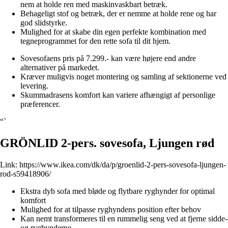
nem at holde ren med maskinvaskbart betræk.
Behageligt stof og betræk, der er nemme at holde rene og har
god slidstyrke.
Mulighed for at skabe din egen perfekte kombination med
tegneprogrammet for den rette sofa til dit hjem.
Sovesofaens pris på 7.299.- kan være højere end andre
alternativer på markedet.
Kræver muligvis noget montering og samling af sektionerne ved
levering.
Skummadrasens komfort kan variere afhængigt af personlige
præferencer.
“`
GRÖNLID 2-pers. sovesofa, Ljungen rød
Link:
https://www.ikea.com/dk/da/p/groenlid-2-pers-sovesofa-ljungen-
rod-s59418906/
Ekstra dyb sofa med bløde og flytbare ryghynder for optimal
komfort
Mulighed for at tilpasse ryghyndens position efter behov
Kan nemt transformeres til en rummelig seng ved at fjerne sidde-
og ryghynderne