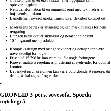
Chaiselongen giver ekstra sidde- eller liggeplads samt
opbevaringsplads
Nem transformation til en rummelig seng med tyk madras af
højspændstigt skum
Lamellerne i sovesofamekanismen giver fleksibel komfort og
støtte
Madræsens betræk er aftageligt og kan maskinvaskes for nem
rengøring
Ljungen betrækket er slidstærkt og nemt at holde rent
10 års garanti med produktet
Kompleks design med mange sektioner og detaljer kan være
uoverskueligt for nogle
Prisen på 15.798 kr. kan være høj for nogle forbrugere
Kræver muligvis regelmæssig justering af ryghynder for optimal
komfort
Betrækket på chaiselongen kan være udfordrende at rengøre, da
det også skal tages af og vaskes
“`
GRÖNLID 3-pers. sovesofa, Sporda
mørkegrå