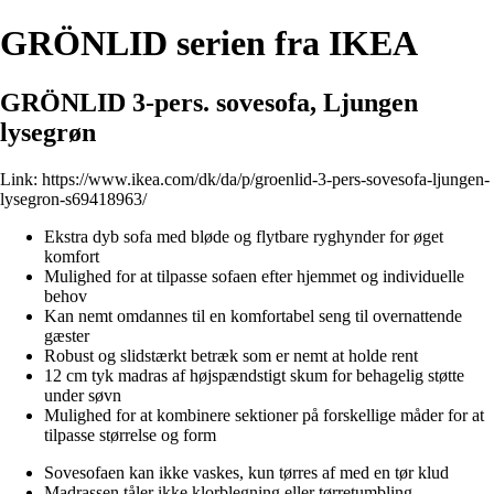
GRÖNLID serien fra IKEA
GRÖNLID 3-pers. sovesofa, Ljungen
lysegrøn
Link:
https://www.ikea.com/dk/da/p/groenlid-3-pers-sovesofa-ljungen-
lysegron-s69418963/
Ekstra dyb sofa med bløde og flytbare ryghynder for øget
komfort
Mulighed for at tilpasse sofaen efter hjemmet og individuelle
behov
Kan nemt omdannes til en komfortabel seng til overnattende
gæster
Robust og slidstærkt betræk som er nemt at holde rent
12 cm tyk madras af højspændstigt skum for behagelig støtte
under søvn
Mulighed for at kombinere sektioner på forskellige måder for at
tilpasse størrelse og form
Sovesofaen kan ikke vaskes, kun tørres af med en tør klud
Madrassen tåler ikke klorblegning eller tørretumbling