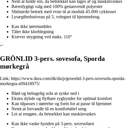
Nem at holde ren, da betrækket kan tages af og maskinvaskes
Bæredygtigt valg med 100% genanvendt polyester
Slidstærkt betræk med evne til at modstå 45.000 cyklusser
Lysægthedsniveau på 5, velegnet til hjemmebrug
Kan ikke tørretumbles
Tåler ikke klorblegning
Kræver strygning ved maks. 110°
“`
GRÖNLID 3-pers. sovesofa, Sporda
mørkegrå
Link:
https://www.ikea.com/dk/da/p/groenlid-3-pers-sovesofa-sporda-
morkegra-s09418975/
Blød og behagelig sofa at synke ned i
Ekstra dybde og flytbare ryghynder for optimal komfort
Kan tilpasses i størrelse og form for at passe til hjemmet
Nemt at forvandle til en komfortabel seng
Let at rengøre, da betrækket kan maskinvaskes
Kan ikke vaske hynden på 3-pers. sovesofaen