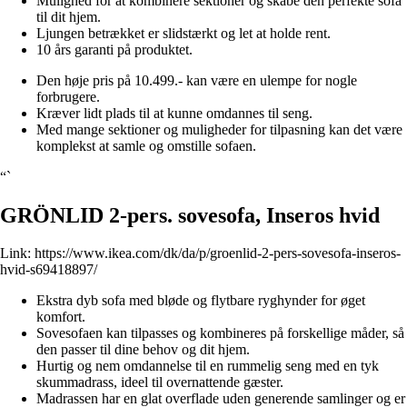
Mulighed for at kombinere sektioner og skabe den perfekte sofa
til dit hjem.
Ljungen betrækket er slidstærkt og let at holde rent.
10 års garanti på produktet.
Den høje pris på 10.499.- kan være en ulempe for nogle
forbrugere.
Kræver lidt plads til at kunne omdannes til seng.
Med mange sektioner og muligheder for tilpasning kan det være
komplekst at samle og omstille sofaen.
“`
GRÖNLID 2-pers. sovesofa, Inseros hvid
Link:
https://www.ikea.com/dk/da/p/groenlid-2-pers-sovesofa-inseros-
hvid-s69418897/
Ekstra dyb sofa med bløde og flytbare ryghynder for øget
komfort.
Sovesofaen kan tilpasses og kombineres på forskellige måder, så
den passer til dine behov og dit hjem.
Hurtig og nem omdannelse til en rummelig seng med en tyk
skummadrass, ideel til overnattende gæster.
Madrassen har en glat overflade uden generende samlinger og er