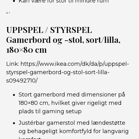
Kan være for stor til mindre rum
“`
UPPSPEL / STYRSPEL
Gamerbord og -stol, sort/lilla,
180×80 cm
Link:
https://www.ikea.com/dk/da/p/uppspel-
styrspel-gamerbord-og-stol-sort-lilla-
s09492710/
Stort gamerbord med dimensioner på
180×80 cm, hvilket giver rigeligt med
plads til gaming setup
Justérbar gamerstol med lændestøtte
og behageligt komfortfyld for langvarig