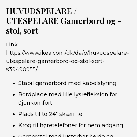
HUVUDSPELARE /
UTESPELARE Gamerbord og -
stol, sort
Link:
https://www.ikea.com/dk/da/p/huvudspelare-
utespelare-gamerbord-og-stol-sort-
s39490955/
Stabil gamerbord med kabelstyring
Bordplade med lille lysrefleksion for
øjenkomfort
Plads til to 24″ skærme
Krog til høretelefoner for nem adgang
Gamerstol med justerbar højde og