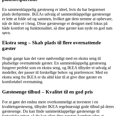
En sammenklappelig gæsteseng er ideel, hvis du har begrænset
plads derhjemme. IKEAs udvalg af sammenklappelige gæstesenge
er lette at folde ud og sammen, hvilket gør dem nemme at opbevare,
når de ikke er i brug. Disse gæstesenge er designet med fokus på
både komfort og funktionalitet, så dine gæster kan nyde en god nats
søvn.
Ekstra seng – Skab plads til flere overnattende
gæster
Nogle gange kan det være nødvendigt med en ekstra seng til
pludselige overnattende gæster. En sammenklappelig gæsteseng
fungerer perfekt som en ekstra seng, og IKEA tilbyder et udvalg af
modeller, der passer til forskellige behov og præferencer. Med en
ekstra seng fra IKEA er du altid klar til at give dine gæster en
komfortabel overnatning.
Gæstesenge tilbud – Kvalitet til en god pris
For at gøre det endnu mere overkommeligt at investere i en
kvalitetsgæsteseng, tilbyder IKEA regelmæssigt gode tilbud på deres
gæstesenge. Du kan finde sammenklappelige gæstesenge til
fantastiske priser, så du kan sikre dine gæsters komfort uden at