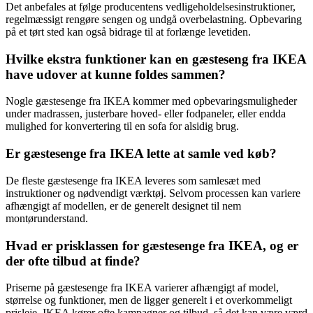
Det anbefales at følge producentens vedligeholdelsesinstruktioner,
regelmæssigt rengøre sengen og undgå overbelastning. Opbevaring
på et tørt sted kan også bidrage til at forlænge levetiden.
Hvilke ekstra funktioner kan en gæsteseng fra IKEA
have udover at kunne foldes sammen?
Nogle gæstesenge fra IKEA kommer med opbevaringsmuligheder
under madrassen, justerbare hoved- eller fodpaneler, eller endda
mulighed for konvertering til en sofa for alsidig brug.
Er gæstesenge fra IKEA lette at samle ved køb?
De fleste gæstesenge fra IKEA leveres som samlesæt med
instruktioner og nødvendigt værktøj. Selvom processen kan variere
afhængigt af modellen, er de generelt designet til nem
montørunderstand.
Hvad er prisklassen for gæstesenge fra IKEA, og er
der ofte tilbud at finde?
Priserne på gæstesenge fra IKEA varierer afhængigt af model,
størrelse og funktioner, men de ligger generelt i et overkommeligt
prisleje. IKEA kører ofte kampagner og tilbud, så det kan være værd