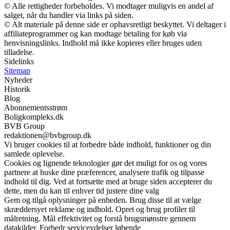
© Alle rettigheder forbeholdes. Vi modtager muligvis en andel af
salget, når du handler via links på siden.
© Alt materiale på denne side er ophavsretligt beskyttet. Vi deltager i
affiliateprogrammer og kan modtage betaling for køb via
henvisningslinks. Indhold må ikke kopieres eller bruges uden
tilladelse.
Sidelinks
Sitemap
Nyheder
Historik
Blog
Abonnementsstrøm
Boligkompleks.dk
BVB Group
redaktionen@bvbgroup.dk
Vi bruger cookies til at forbedre både indhold, funktioner og din
samlede oplevelse.
Cookies og lignende teknologier gør det muligt for os og vores
partnere at huske dine præferencer, analysere trafik og tilpasse
indhold til dig. Ved at fortsætte med at bruge siden accepterer du
dette, men du kan til enhver tid justere dine valg
Gem og tilgå oplysninger på enheden. Brug disse til at vælge
skræddersyet reklame og indhold. Opret og brug profiler til
målretning. Mål effektivitet og forstå brugsmønstre gennem
datakilder. Forbedr serviceydelser løbende