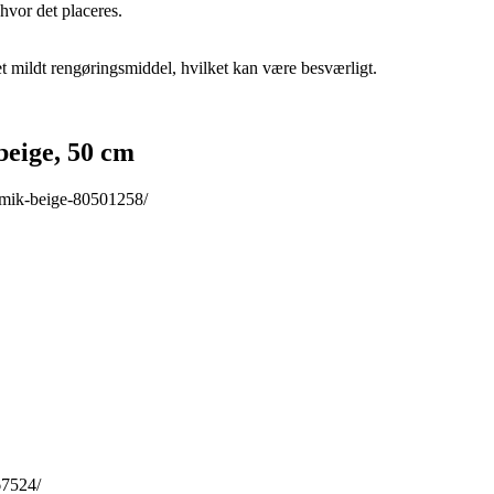
hvor det placeres.
t mildt rengøringsmiddel, hvilket kan være besværligt.
eige, 50 cm
amik-beige-80501258/
67524/