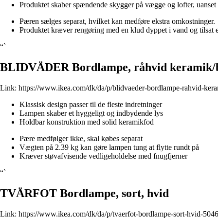
Produktet skaber spændende skygger på vægge og lofter, uanset 
Pæren sælges separat, hvilket kan medføre ekstra omkostninger.
Produktet kræver rengøring med en klud dyppet i vand og tilsat e
“`
BLIDVÄDER Bordlampe, råhvid keramik/b
Link:
https://www.ikea.com/dk/da/p/blidvaeder-bordlampe-rahvid-ker
Klassisk design passer til de fleste indretninger
Lampen skaber et hyggeligt og indbydende lys
Holdbar konstruktion med solid keramikfod
Pære medfølger ikke, skal købes separat
Vægten på 2.39 kg kan gøre lampen tung at flytte rundt på
Kræver støvafvisende vedligeholdelse med fnugfjerner
“`
TVÄRFOT Bordlampe, sort, hvid
Link:
https://www.ikea.com/dk/da/p/tvaerfot-bordlampe-sort-hvid-504