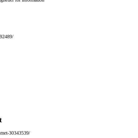
492489/
t
omet-30343539/