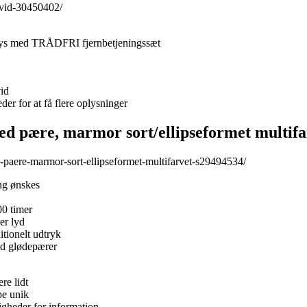
hvid-30450402/
 lys med TRÅDFRI fjernbetjeningssæt
id
er for at få flere oplysninger
re, marmor sort/ellipseformet multifa
paere-marmor-sort-ellipseformet-multifarvet-s29494534/
ng ønskes
00 timer
er lyd
tionelt udtryk
nd glødepærer
re lidt
pe unik
igheder for information