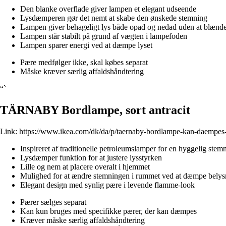
Den blanke overflade giver lampen et elegant udseende
Lysdæmperen gør det nemt at skabe den ønskede stemning
Lampen giver behageligt lys både opad og nedad uden at blænd
Lampen står stabilt på grund af vægten i lampefoden
Lampen sparer energi ved at dæmpe lyset
Pære medfølger ikke, skal købes separat
Måske kræver særlig affaldshåndtering
“`
TÄRNABY Bordlampe, sort antracit
Link:
https://www.ikea.com/dk/da/p/taernaby-bordlampe-kan-daempes-
Inspireret af traditionelle petroleumslamper for en hyggelig stem
Lysdæmper funktion for at justere lysstyrken
Lille og nem at placere overalt i hjemmet
Mulighed for at ændre stemningen i rummet ved at dæmpe bely
Elegant design med synlig pære i levende flamme-look
Pærer sælges separat
Kan kun bruges med specifikke pærer, der kan dæmpes
Kræver måske særlig affaldshåndtering