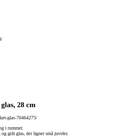
8/
glas, 28 cm
lart-glas-70464275/
ng i rummet.
 gråt glas, der ligner små juveler.