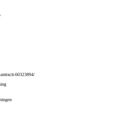
e
antracit-60323894/
ning
sningen