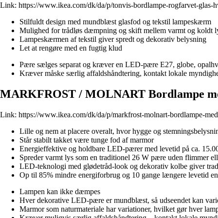
Link:
https://www.ikea.com/dk/da/p/tonvis-bordlampe-rogfarvet-glas-
Stilfuldt design med mundblæst glasfod og tekstil lampeskærm
Mulighed for trådløs dæmpning og skift mellem varmt og koldt
Lampeskærmen af tekstil giver spredt og dekorativ belysning
Let at rengøre med en fugtig klud
Pære sælges separat og kræver en LED-pære E27, globe, opalhv
Kræver måske særlig affaldshåndtering, kontakt lokale myndighed
MARKFROST / MOLNART Bordlampe med pæ
Link:
https://www.ikea.com/dk/da/p/markfrost-molnart-bordlampe-med-
Lille og nem at placere overalt, hvor hygge og stemningsbelysni
Står stabilt takket være tunge fod af marmor
Energieffektive og holdbare LED-pærer med levetid på ca. 15.0
Spreder varmt lys som en traditionel 26 W pære uden flimmer ell
LED-teknologi med glødetråd-look og dekorativ kolbe giver tradi
Op til 85% mindre energiforbrug og 10 gange længere levetid e
Lampen kan ikke dæmpes
Hver dekorative LED-pære er mundblæst, så udseendet kan varie
Marmor som naturmateriale har variationer, hvilket gør hver lam
Kræver muligvis særlig affaldshåndtering – kontakt lokale mynd