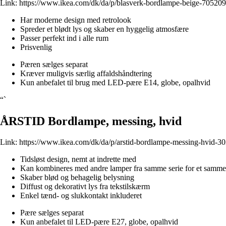
Link:
https://www.ikea.com/dk/da/p/blasverk-bordlampe-beige-705209
Har moderne design med retrolook
Spreder et blødt lys og skaber en hyggelig atmosfære
Passer perfekt ind i alle rum
Prisvenlig
Pæren sælges separat
Kræver muligvis særlig affaldshåndtering
Kun anbefalet til brug med LED-pære E14, globe, opalhvid
“`
ÅRSTID Bordlampe, messing, hvid
Link:
https://www.ikea.com/dk/da/p/arstid-bordlampe-messing-hvid-3
Tidsløst design, nemt at indrette med
Kan kombineres med andre lamper fra samme serie for et sam
Skaber blød og behagelig belysning
Diffust og dekorativt lys fra tekstilskærm
Enkel tænd- og slukkontakt inkluderet
Pære sælges separat
Kun anbefalet til LED-pære E27, globe, opalhvid