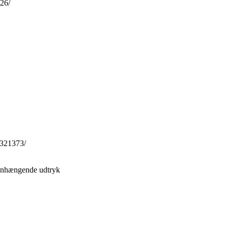
26/
0321373/
menhængende udtryk