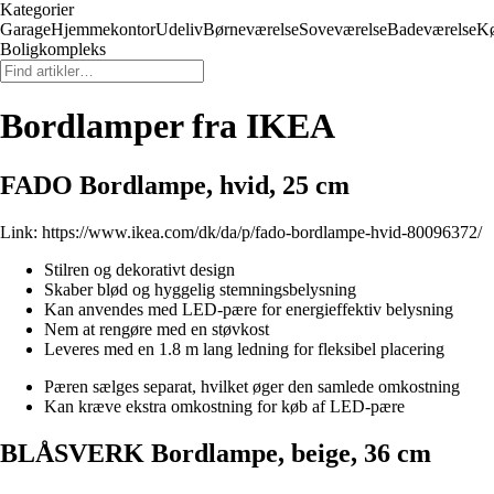
Kategorier
Garage
Hjemmekontor
Udeliv
Børneværelse
Soveværelse
Badeværelse
K
Boligkompleks
Bordlamper fra IKEA
FADO Bordlampe, hvid, 25 cm
Link:
https://www.ikea.com/dk/da/p/fado-bordlampe-hvid-80096372/
Stilren og dekorativt design
Skaber blød og hyggelig stemningsbelysning
Kan anvendes med LED-pære for energieffektiv belysning
Nem at rengøre med en støvkost
Leveres med en 1.8 m lang ledning for fleksibel placering
Pæren sælges separat, hvilket øger den samlede omkostning
Kan kræve ekstra omkostning for køb af LED-pære
BLÅSVERK Bordlampe, beige, 36 cm