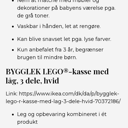
Nem at matche med møbler og
dekorationer på babyens værelse pga.
de grå toner.
Vaskbar i hånden, let at rengøre.
Kan blive snavset let pga. lyse farver.
Kun anbefalet fra 3 år, begrænser
brugen til mindre børn.
BYGGLEK LEGO®-kasse med
låg, 3 dele, hvid
Link:
https://www.ikea.com/dk/da/p/bygglek-
lego-r-kasse-med-lag-3-dele-hvid-70372186/
Leg og opbevaring kombineret i ét
produkt