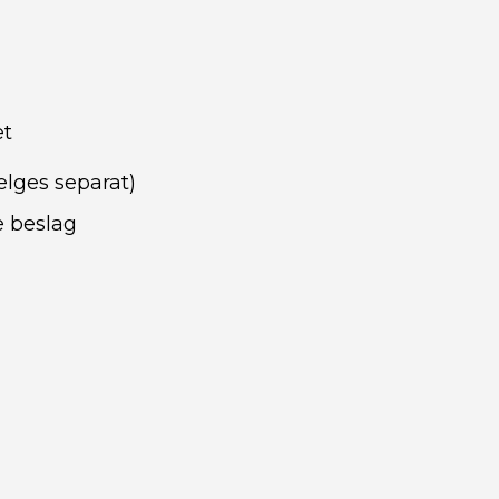
et
ælges separat)
e beslag