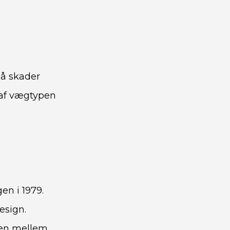
gå skader
 af vægtypen
en i 1979.
esign.
den mellem