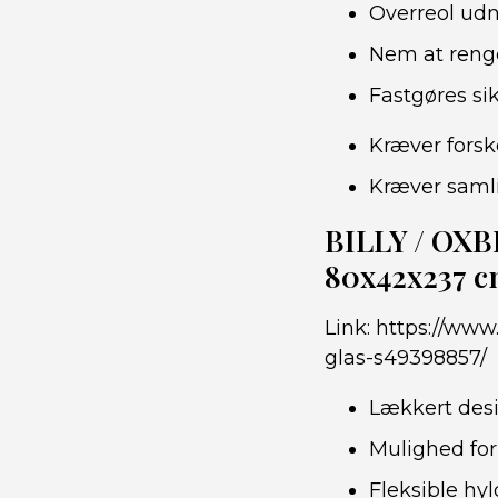
Overreol udn
Nem at reng
Fastgøres s
Kræver forsk
Kræver saml
BILLY / OXBE
80x42x237 
Link:
https://www.
glas-s49398857/
Lækkert desi
Mulighed for
Fleksible hyl