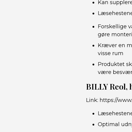
Kan supplere
Læsehestenes
Forskellige 
gøre monter
Kræver en mi
visse rum
Produktet sk
være besværl
BILLY Reol, 
Link:
https://www
Læsehestene
Optimal udn