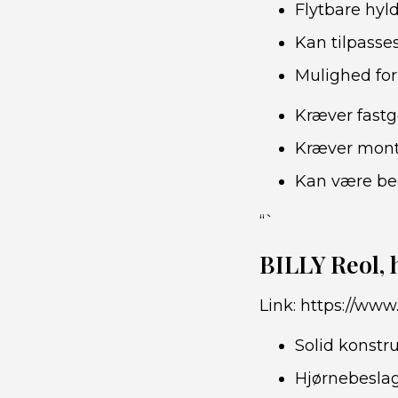
Flytbare hylde
Kan tilpasse
Mulighed for 
Kræver fastg
Kræver monte
Kan være beg
“`
BILLY Reol, 
Link:
https://www
Solid konstr
Hjørnebeslag