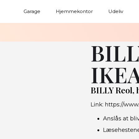
Garage
Hjemmekontor
Udeliv
BILL
IKE
BILLY Reol, 
Link:
https://www
Anslås at bli
Læsehestenes