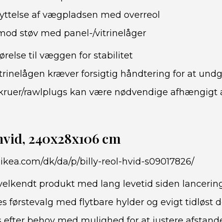
yttelse af vægpladsen med overreol
mod støv med panel-/vitrinelåger
relse til væggen for stabilitet
itrinelågen kræver forsigtig håndtering for at und
skruer/rawlplugs kan være nødvendige afhængigt
hvid, 240x28x106 cm
ikea.com/dk/da/p/billy-reol-hvid-s09017826/
elkendt produkt med lang levetid siden lancering
 førstevalg med flytbare hylder og evigt tidløst d
s efter behov med mulighed for at justere afstan