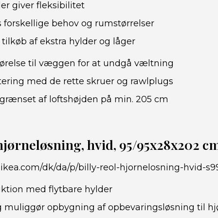
r giver fleksibilitet
s forskellige behov og rumstørrelser
tilkøb af ekstra hylder og låger
ørelse til væggen for at undgå væltning
ring med de rette skruer og rawlplugs
rænset af loftshøjden på min. 205 cm
hjørneløsning, hvid, 95/95x28x202 c
.ikea.com/dk/da/p/billy-reol-hjornelosning-hvid-s
uktion med flytbare hylder
 muliggør opbygning af opbevaringsløsning til hj