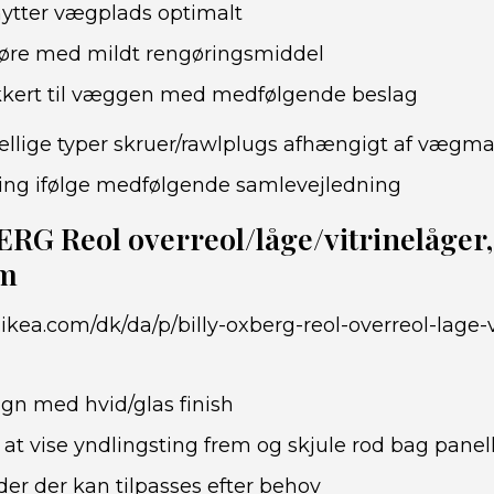
ytter vægplads optimalt
øre med mildt rengøringsmiddel
ikkert til væggen med medfølgende beslag
ellige typer skruer/rawlplugs afhængigt af vægma
ing ifølge medfølgende samlevejledning
RG Reol overreol/låge/vitrinelåger, 
cm
ikea.com/dk/da/p/billy-oxberg-reol-overreol-lage-v
gn med hvid/glas finish
 at vise yndlingsting frem og skjule rod bag pane
der der kan tilpasses efter behov