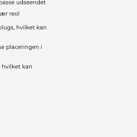
ilpasse udseendet
lær reol
plugs, hvilket kan
e placeringen i
 hvilket kan