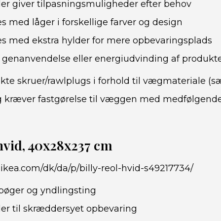
der giver tilpasningsmuligheder efter behov
s med låger i forskellige farver og design
s med ekstra hylder for mere opbevaringsplads
 genanvendelse eller energiudvinding af produkt
kte skruer/rawlplugs i forhold til vægmateriale (s
g kræver fastgørelse til væggen med medfølgend
hvid, 40x28x237 cm
ikea.com/dk/da/p/billy-reol-hvid-s49217734/
 bøger og yndlingsting
der til skræddersyet opbevaring