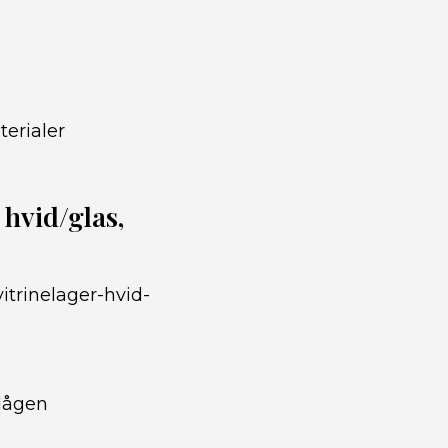
terialer
hvid/glas,
itrinelager-hvid-
llågen