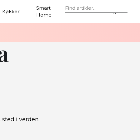
Smart
Køkken
Assistance
Tag
Home
a
t sted i verden