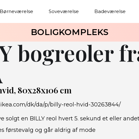
Børneværelse
Soveværelse
Badeværelse
BOLIGKOMPLEKS
Y bogreoler fr
A
hvid, 80x28x106 cm
.ikea.com/dk/da/p/billy-reol-hvid-30263844/
ve solgt en BILLY reol hvert 5. sekund et eller ande
 førstevalg og går aldrig af mode