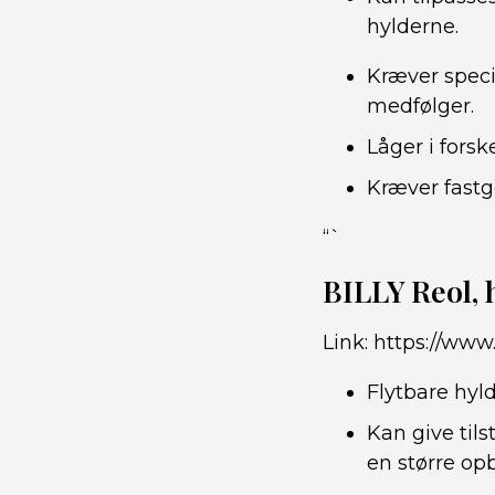
hylderne.
Kræver speci
medfølger.
Låger i forsk
Kræver fast
“`
BILLY Reol,
Link:
https://www.
Flytbare hyl
Kan give til
en større op