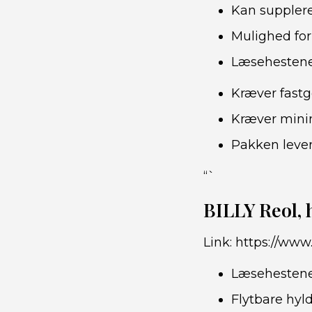
Kan supplere
Mulighed for
Læsehestenes
Kræver fastgø
Kræver mini
Pakken lever
“`
BILLY Reol,
Link:
https://www.
Læsehestene
Flytbare hyld