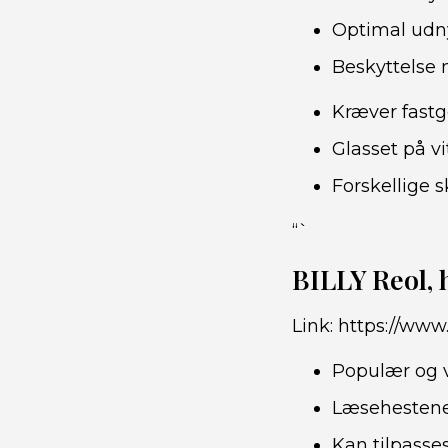
Optimal udn
Beskyttelse 
Kræver fastgø
Glasset på v
Forskellige 
“`
BILLY Reol, 
Link:
https://www.
Populær og v
Læsehestenes
Kan tilpasse