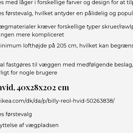
s med låger i forskellige farver og design for at t
 førstevalg, hvilket antyder en pålidelig og popu
vægmaterialer kræver forskellige typer skruer/rawl
ingen mere kompliceret
nimum lofthøjde på 205 cm, hvilket kan begræns
al fastgøres til væggen med medfølgende beslag,
igt for nogle brugere
hvid, 40x28x202 cm
.ikea.com/dk/da/p/billy-reol-hvid-50263838/
s førstevalg
yttelse af vægpladsen