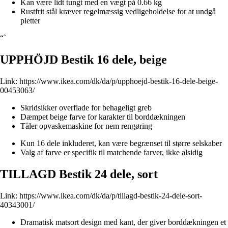
Kan være lidt tungt med en vægt på 0.66 kg
Rustfrit stål kræver regelmæssig vedligeholdelse for at undgå
pletter
“`
UPPHÖJD Bestik 16 dele, beige
Link:
https://www.ikea.com/dk/da/p/upphoejd-bestik-16-dele-beige-
00453063/
Skridsikker overflade for behageligt greb
Dæmpet beige farve for karakter til borddækningen
Tåler opvaskemaskine for nem rengøring
Kun 16 dele inkluderet, kan være begrænset til større selskaber
Valg af farve er specifik til matchende farver, ikke alsidig
TILLAGD Bestik 24 dele, sort
Link:
https://www.ikea.com/dk/da/p/tillagd-bestik-24-dele-sort-
40343001/
Dramatisk matsort design med kant, der giver borddækningen et