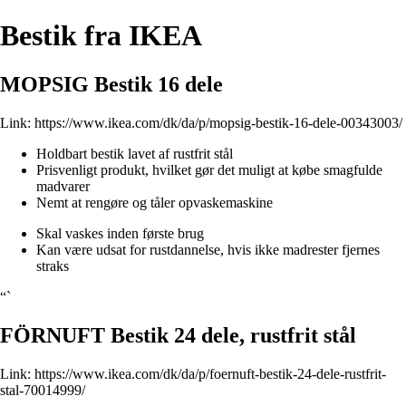
Bestik fra IKEA
MOPSIG Bestik 16 dele
Link:
https://www.ikea.com/dk/da/p/mopsig-bestik-16-dele-00343003/
Holdbart bestik lavet af rustfrit stål
Prisvenligt produkt, hvilket gør det muligt at købe smagfulde
madvarer
Nemt at rengøre og tåler opvaskemaskine
Skal vaskes inden første brug
Kan være udsat for rustdannelse, hvis ikke madrester fjernes
straks
“`
FÖRNUFT Bestik 24 dele, rustfrit stål
Link:
https://www.ikea.com/dk/da/p/foernuft-bestik-24-dele-rustfrit-
stal-70014999/