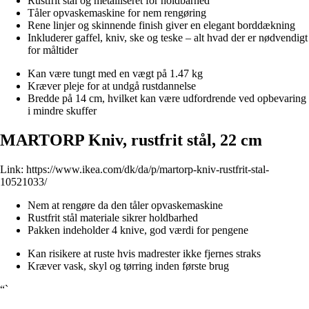
Rustfrit stål og metalliseret for holdbarhed
Tåler opvaskemaskine for nem rengøring
Rene linjer og skinnende finish giver en elegant borddækning
Inkluderer gaffel, kniv, ske og teske – alt hvad der er nødvendigt
for måltider
Kan være tungt med en vægt på 1.47 kg
Kræver pleje for at undgå rustdannelse
Bredde på 14 cm, hvilket kan være udfordrende ved opbevaring
i mindre skuffer
MARTORP Kniv, rustfrit stål, 22 cm
Link:
https://www.ikea.com/dk/da/p/martorp-kniv-rustfrit-stal-
10521033/
Nem at rengøre da den tåler opvaskemaskine
Rustfrit stål materiale sikrer holdbarhed
Pakken indeholder 4 knive, god værdi for pengene
Kan risikere at ruste hvis madrester ikke fjernes straks
Kræver vask, skyl og tørring inden første brug
“`