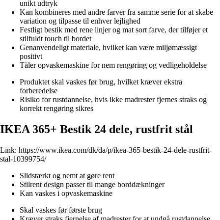
unikt udtryk
Kan kombineres med andre farver fra samme serie for at skabe
variation og tilpasse til enhver lejlighed
Festligt bestik med rene linjer og mat sort farve, der tilføjer et
stilfuldt touch til bordet
Genanvendeligt materiale, hvilket kan være miljømæssigt
positivt
Tåler opvaskemaskine for nem rengøring og vedligeholdelse
Produktet skal vaskes før brug, hvilket kræver ekstra
forberedelse
Risiko for rustdannelse, hvis ikke madrester fjernes straks og
korrekt rengøring sikres
IKEA 365+ Bestik 24 dele, rustfrit stål
Link:
https://www.ikea.com/dk/da/p/ikea-365-bestik-24-dele-rustfrit-
stal-10399754/
Slidstærkt og nemt at gøre rent
Stilrent design passer til mange borddækninger
Kan vaskes i opvaskemaskine
Skal vaskes før første brug
Kræver straks fjernelse af madrester for at undgå rustdannelse