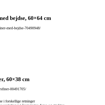
ed bejdse, 60×64 cm
finer-med-bejdse-70490948/
r, 60×38 cm
esfiner-00491705/
 i forskellige retninger