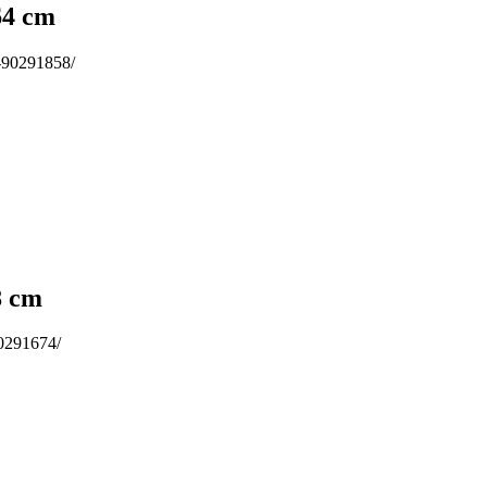
64 cm
s-90291858/
8 cm
00291674/