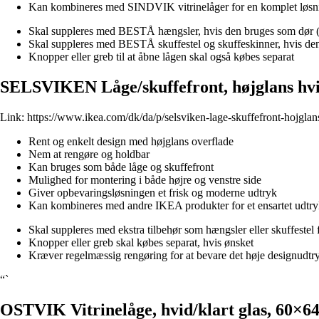
Kan kombineres med SINDVIK vitrinelåger for en komplet løsn
Skal suppleres med BESTÅ hængsler, hvis den bruges som dør (
Skal suppleres med BESTÅ skuffestel og skuffeskinner, hvis den
Knopper eller greb til at åbne lågen skal også købes separat
SELSVIKEN Låge/skuffefront, højglans hv
Link:
https://www.ikea.com/dk/da/p/selsviken-lage-skuffefront-hojgla
Rent og enkelt design med højglans overflade
Nem at rengøre og holdbar
Kan bruges som både låge og skuffefront
Mulighed for montering i både højre og venstre side
Giver opbevaringsløsningen et frisk og moderne udtryk
Kan kombineres med andre IKEA produkter for et ensartet udtr
Skal suppleres med ekstra tilbehør som hængsler eller skuffestel f
Knopper eller greb skal købes separat, hvis ønsket
Kræver regelmæssig rengøring for at bevare det høje designudtr
“`
OSTVIK Vitrinelåge, hvid/klart glas, 60×6