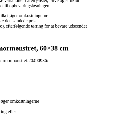
variationer i åremønster, farve og struktur
tet til opbevaringsløsningen
hvilket øger omkostningerne
rke den samlede pris
g efterfølgende tørring for at bevare udseendet
mormønstret, 60×38 cm
-marmormonstret-20490936/
t øger omkostningerne
ing efter