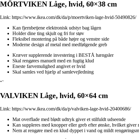
MÖRTVIKEN Låge, hvid, 60×38 cm
Link:
https://www.ikea.com/dk/da/p/moertviken-lage-hvid-50490826/
Kan fjernbetjene elektronisk udstyr bag lågen
Holder dine ting skjult og fri for støv
Fleksibel montering på både højre og venstre side
Moderne design af metal med medfølgende greb
Kræver supplerende investering i BESTÅ hængsler
Skal rengøres manuelt med en fugtig klud
Eneste farvemulighed angivet er hvid
Skal samles ved hjælp af samlevejledning
“`
VALVIKEN Låge, hvid, 60×64 cm
Link:
https://www.ikea.com/dk/da/p/valviken-lage-hvid-20400686/
Mat overflade med blødt udtryk giver et stilfuldt udseende
Kan suppleres med knopper eller greb efter ønske, hvilket giver 
Nem at rengøre med en klud dyppet i vand og mildt rengøringsm