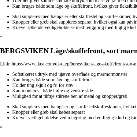
Træfiner giver samme smukke udtryk som massivt træ med unikke 
Kan bruges både som låge og skuffefront, hvilket giver fleksibili
Skal suppleres med hængsler eller skuffestel og skuffeskinner, 
Knopper eller greb skal suppleres separat, hvilket også kan påvi
Kræver løbende vedligeholdelse med rengøring med fugtig klud o
“`
BERGSVIKEN Låge/skuffefront, sort mar
Link:
https://www.ikea.com/dk/da/p/bergsviken-lage-skuffefront-sort
Sofistikeret udtryk med ujævn overflade og marmormønster
Kan bruges både som låge og skuffefront
Holder ting skjult og fri for støv
Kan monteres i både højre og venstre side
Mulighed for at tilføje stilrene ben af metal og knopper/greb
Skal suppleres med hængsler og skuffestel/skuffeskinner, hvilke
Knopper eller greb skal købes separat
Kræver vedligeholdelse ved rengøring med en fugtig klud og tørr
“`