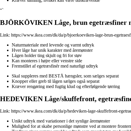
Kræver samling, hvilket kan være tidskrævende
“`
BJÖRKÖVIKEN Låge, brun egetræsfiner m
Link:
https://www.ikea.com/dk/da/p/bjoerkoeviken-lage-brun-egetraes
Naturmateriale med levende og varmt udtryk
Hver låge har unik karakter med åremønster
Lågen holder ting skjult og fri for støv
Kan monteres i højre eller venstre side
Fremstillet af egetræsfinér med naturligt udtryk
Skal suppleres med BESTÅ hængsler, som sælges separat
Knopper eller greb til lågen sælges også separat
Kræver rengøring med fugtig klud og efterfølgende tørring
HEDEVIKEN Låge/skuffefront, egetræsfine
Link:
https://www.ikea.com/dk/da/p/hedeviken-lage-skuffefront-egetra
Unikt udtryk med variationer i det synlige åremønster
Mulighed for at skabe personlige mønstre ved at montere fronterne