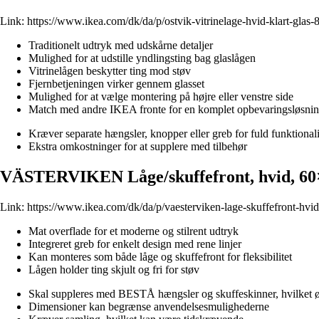
Link:
https://www.ikea.com/dk/da/p/ostvik-vitrinelage-hvid-klart-glas
Traditionelt udtryk med udskårne detaljer
Mulighed for at udstille yndlingsting bag glaslågen
Vitrinelågen beskytter ting mod støv
Fjernbetjeningen virker gennem glasset
Mulighed for at vælge montering på højre eller venstre side
Match med andre IKEA fronte for en komplet opbevaringsløsni
Kræver separate hængsler, knopper eller greb for fuld funktionali
Ekstra omkostninger for at supplere med tilbehør
VÄSTERVIKEN Låge/skuffefront, hvid, 6
Link:
https://www.ikea.com/dk/da/p/vaesterviken-lage-skuffefront-hv
Mat overflade for et moderne og stilrent udtryk
Integreret greb for enkelt design med rene linjer
Kan monteres som både låge og skuffefront for fleksibilitet
Lågen holder ting skjult og fri for støv
Skal suppleres med BESTÅ hængsler og skuffeskinner, hvilket 
Dimensioner kan begrænse anvendelsesmulighederne