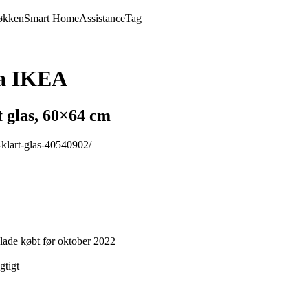
økken
Smart Home
Assistance
Tag
ra IKEA
 glas, 60×64 cm
-klart-glas-40540902/
de købt før oktober 2022
gtigt