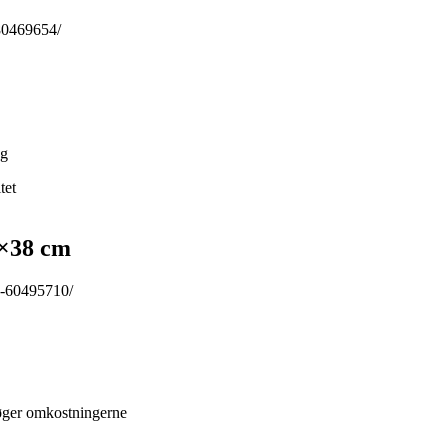
-80469654/
ng
tet
0×38 cm
id-60495710/
øger omkostningerne