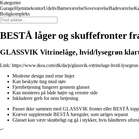
Kategorier
Garage
Hjemmekontor
Udeliv
Børneværelse
Soveværelse
Badeværelse
K
Boligkompleks
BESTÅ låger og skuffefronter f
GLASSVIK Vitrinelåge, hvid/lysegrøn klart
Link:
https://www.ikea.com/dk/da/p/glassvik-vitrinelage-hvid-lysegron
Moderne design med rene linjer
Kan beskytte ting mod støv
Fjernbetjening fungerer gennem glasset
Kan monteres på både højre og venstre side
Inkluderer greb for nem betjening
Passer ikke sammen med GLASSVIK fronter eller BESTÅ toppla
Kræver supplerende BESTÅ hængsler, som sælges separat
Glasset kan være skrøbeligt og gå i stykker, hvis håndteres uforsi
“`