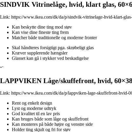
SINDVIK Vitrinelåge, hvid, klart glas, 60×
Link:
https://www.ikea.com/dk/da/p/sindvik-vitrinelage-hvid-klart-gla
Kan beskytte dine ting mod støv
Kan vise dine fineste ting frem
Matcher både traditionelle og moderne fronter
Skal håndteres forsigtigt pga. skrøbeligt glas
Kræver supplerende hængsler
Glasset kan gå i stykker ved beskadigelse
“`
LAPPVIKEN Låge/skuffefront, hvid, 60×3
Link:
https://www.ikea.com/dk/da/p/lappviken-lage-skuffefront-hvid-
Rent og enkelt design
Lyst og moderne udtryk
God kvalitet til en lav pris
Kan bruges både som låge og skuffefront
Kan monteres på både højre og venstre side
Holder ting skjult og fri for støv