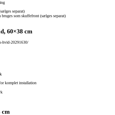
ing
sælges separat)
 bruges som skuffefront (sælges separat)
id, 60×38 cm
ns-hvid-20291630/
yk
or komplet installation
yk
4 cm