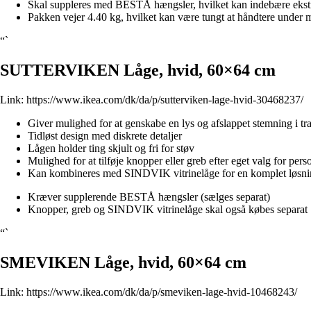
Skal suppleres med BESTÅ hængsler, hvilket kan indebære ekst
Pakken vejer 4.40 kg, hvilket kan være tungt at håndtere under 
“`
SUTTERVIKEN Låge, hvid, 60×64 cm
Link:
https://www.ikea.com/dk/da/p/sutterviken-lage-hvid-30468237/
Giver mulighed for at genskabe en lys og afslappet stemning i t
Tidløst design med diskrete detaljer
Lågen holder ting skjult og fri for støv
Mulighed for at tilføje knopper eller greb efter eget valg for pers
Kan kombineres med SINDVIK vitrinelåge for en komplet løsning
Kræver supplerende BESTÅ hængsler (sælges separat)
Knopper, greb og SINDVIK vitrinelåge skal også købes separat
“`
SMEVIKEN Låge, hvid, 60×64 cm
Link:
https://www.ikea.com/dk/da/p/smeviken-lage-hvid-10468243/