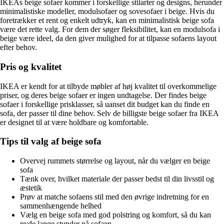
IKEAs beige sofaer kommer i forskellige stilarter og designs, herunder
minimalistiske modeller, modulsofaer og sovesofaer i beige. Hvis du
foretrækker et rent og enkelt udtryk, kan en minimalistisk beige sofa
være det rette valg. For dem der søger fleksibilitet, kan en modulsofa i
beige være ideel, da den giver mulighed for at tilpasse sofaens layout
efter behov.
Pris og kvalitet
IKEA er kendt for at tilbyde møbler af høj kvalitet til overkommelige
priser, og deres beige sofaer er ingen undtagelse. Der findes beige
sofaer i forskellige prisklasser, så uanset dit budget kan du finde en
sofa, der passer til dine behov. Selv de billigste beige sofaer fra IKEA
er designet til at være holdbare og komfortable.
Tips til valg af beige sofa
Overvej rummets størrelse og layout, når du vælger en beige
sofa
Tænk over, hvilket materiale der passer bedst til din livsstil og
æstetik
Prøv at matche sofaens stil med den øvrige indretning for en
sammenhængende helhed
Vælg en beige sofa med god polstring og komfort, så du kan
nyde lange stunder på sofaen