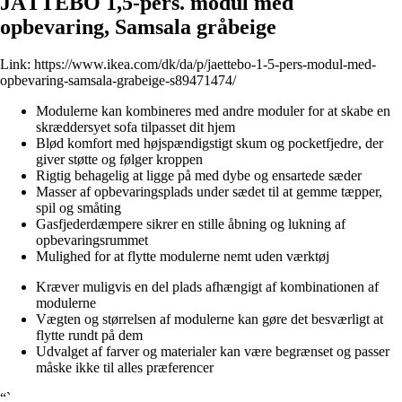
JÄTTEBO 1,5-pers. modul med
opbevaring, Samsala gråbeige
Link:
https://www.ikea.com/dk/da/p/jaettebo-1-5-pers-modul-med-
opbevaring-samsala-grabeige-s89471474/
Modulerne kan kombineres med andre moduler for at skabe en
skræddersyet sofa tilpasset dit hjem
Blød komfort med højspændigstigt skum og pocketfjedre, der
giver støtte og følger kroppen
Rigtig behagelig at ligge på med dybe og ensartede sæder
Masser af opbevaringsplads under sædet til at gemme tæpper,
spil og småting
Gasfjederdæmpere sikrer en stille åbning og lukning af
opbevaringsrummet
Mulighed for at flytte modulerne nemt uden værktøj
Kræver muligvis en del plads afhængigt af kombinationen af
modulerne
Vægten og størrelsen af modulerne kan gøre det besværligt at
flytte rundt på dem
Udvalget af farver og materialer kan være begrænset og passer
måske ikke til alles præferencer
“`