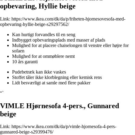
opbevaring, Hyllie beige
Link:
https://www.ikea.com/dk/da/p/friheten-hjornesovesofa-med-
opbevaring-hyllie-beige-s29297562/
Kan hurtigt forvandles til en seng
Indbygget opbevaringsplads med masser af plads
Mulighed for at placere chaiselongen til venstre eller højre for
sofaen
Mulighed for at ommøblere nemt
10 års garanti
Pudebetræk kan ikke vaskes
Stoffet tåler ikke klorblegning eller kemisk rens
Lidt besværligt at samle med flere pakker
“`
VIMLE Hjørnesofa 4-pers., Gunnared
beige
Link:
https://www.ikea.com/dk/da/p/vimle-hjornesofa-4-pers-
gunnared-beige-s29399476/