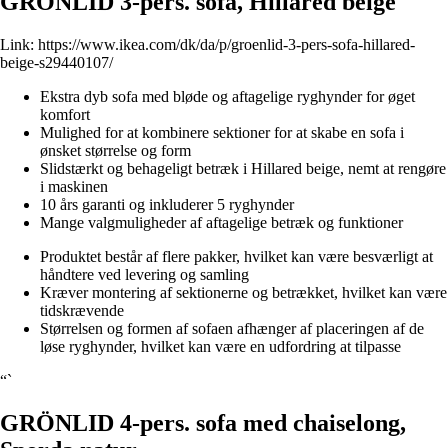
GRÖNLID 3-pers. sofa, Hillared beige
Link:
https://www.ikea.com/dk/da/p/groenlid-3-pers-sofa-hillared-
beige-s29440107/
Ekstra dyb sofa med bløde og aftagelige ryghynder for øget
komfort
Mulighed for at kombinere sektioner for at skabe en sofa i
ønsket størrelse og form
Slidstærkt og behageligt betræk i Hillared beige, nemt at rengøre
i maskinen
10 års garanti og inkluderer 5 ryghynder
Mange valgmuligheder af aftagelige betræk og funktioner
Produktet består af flere pakker, hvilket kan være besværligt at
håndtere ved levering og samling
Kræver montering af sektionerne og betrækket, hvilket kan være
tidskrævende
Størrelsen og formen af sofaen afhænger af placeringen af de
løse ryghynder, hvilket kan være en udfordring at tilpasse
“`
GRÖNLID 4-pers. sofa med chaiselong,