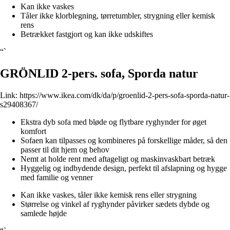
Kan ikke vaskes
Tåler ikke klorblegning, tørretumbler, strygning eller kemisk
rens
Betrækket fastgjort og kan ikke udskiftes
“`
GRÖNLID 2-pers. sofa, Sporda natur
Link:
https://www.ikea.com/dk/da/p/groenlid-2-pers-sofa-sporda-natur-
s29408367/
Ekstra dyb sofa med bløde og flytbare ryghynder for øget
komfort
Sofaen kan tilpasses og kombineres på forskellige måder, så den
passer til dit hjem og behov
Nemt at holde rent med aftageligt og maskinvaskbart betræk
Hyggelig og indbydende design, perfekt til afslapning og hygge
med familie og venner
Kan ikke vaskes, tåler ikke kemisk rens eller strygning
Størrelse og vinkel af ryghynder påvirker sædets dybde og
samlede højde