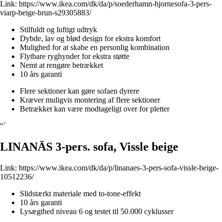
Link:
https://www.ikea.com/dk/da/p/soederhamn-hjornesofa-3-pers-
viarp-beige-brun-s29305883/
Stilfuldt og luftigt udtryk
Dybde, lav og blød design for ekstra komfort
Mulighed for at skabe en personlig kombination
Flytbare ryghynder for ekstra støtte
Nemt at rengøre betrækket
10 års garanti
Flere sektioner kan gøre sofaen dyrere
Kræver muligvis montering af flere sektioner
Betrækket kan være modtageligt over for pletter
“`
LINANÄS 3-pers. sofa, Vissle beige
Link:
https://www.ikea.com/dk/da/p/linanaes-3-pers-sofa-vissle-beige-
10512236/
Slidstærkt materiale med to-tone-effekt
10 års garanti
Lysægthed niveau 6 og testet til 50.000 cyklusser