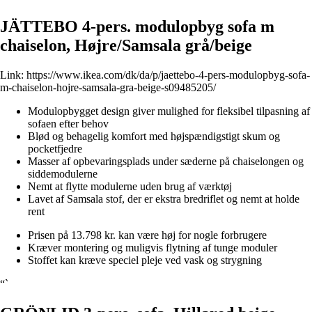
JÄTTEBO 4-pers. modulopbyg sofa m
chaiselon, Højre/Samsala grå/beige
Link:
https://www.ikea.com/dk/da/p/jaettebo-4-pers-modulopbyg-sofa-
m-chaiselon-hojre-samsala-gra-beige-s09485205/
Modulopbygget design giver mulighed for fleksibel tilpasning af
sofaen efter behov
Blød og behagelig komfort med højspændigstigt skum og
pocketfjedre
Masser af opbevaringsplads under sæderne på chaiselongen og
siddemodulerne
Nemt at flytte modulerne uden brug af værktøj
Lavet af Samsala stof, der er ekstra bredriflet og nemt at holde
rent
Prisen på 13.798 kr. kan være høj for nogle forbrugere
Kræver montering og muligvis flytning af tunge moduler
Stoffet kan kræve speciel pleje ved vask og strygning
“`