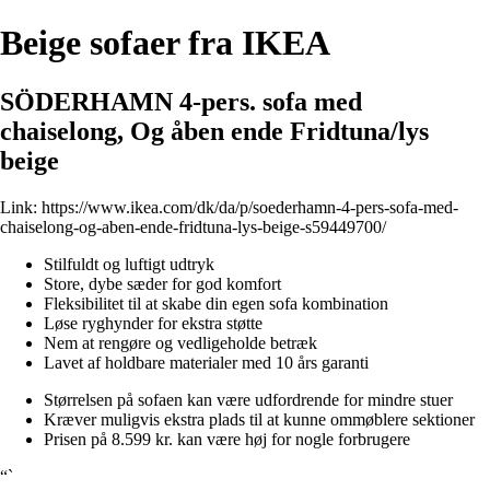
Beige sofaer fra IKEA
SÖDERHAMN 4-pers. sofa med
chaiselong, Og åben ende Fridtuna/lys
beige
Link:
https://www.ikea.com/dk/da/p/soederhamn-4-pers-sofa-med-
chaiselong-og-aben-ende-fridtuna-lys-beige-s59449700/
Stilfuldt og luftigt udtryk
Store, dybe sæder for god komfort
Fleksibilitet til at skabe din egen sofa kombination
Løse ryghynder for ekstra støtte
Nem at rengøre og vedligeholde betræk
Lavet af holdbare materialer med 10 års garanti
Størrelsen på sofaen kan være udfordrende for mindre stuer
Kræver muligvis ekstra plads til at kunne ommøblere sektioner
Prisen på 8.599 kr. kan være høj for nogle forbrugere
“`