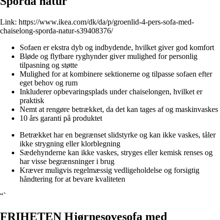
Sporda natur
Link:
https://www.ikea.com/dk/da/p/groenlid-4-pers-sofa-med-
chaiselong-sporda-natur-s39408376/
Sofaen er ekstra dyb og indbydende, hvilket giver god komfort
Bløde og flytbare ryghynder giver mulighed for personlig
tilpasning og støtte
Mulighed for at kombinere sektionerne og tilpasse sofaen efter
eget behov og rum
Inkluderer opbevaringsplads under chaiselongen, hvilket er
praktisk
Nemt at rengøre betrækket, da det kan tages af og maskinvaskes
10 års garanti på produktet
Betrækket har en begrænset slidstyrke og kan ikke vaskes, tåler
ikke strygning eller klorblegning
Sædehynderne kan ikke vaskes, stryges eller kemisk renses og
har visse begrænsninger i brug
Kræver muligvis regelmæssig vedligeholdelse og forsigtig
håndtering for at bevare kvaliteten
“`
FRIHETEN Hjørnesovesofa med