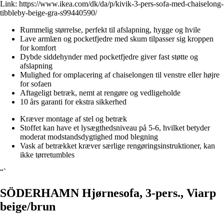
Link:
https://www.ikea.com/dk/da/p/kivik-3-pers-sofa-med-chaiselong-
tibbleby-beige-gra-s99440590/
Rummelig størrelse, perfekt til afslapning, hygge og hvile
Lave armlæn og pocketfjedre med skum tilpasser sig kroppen
for komfort
Dybde siddehynder med pocketfjedre giver fast støtte og
afslapning
Mulighed for omplacering af chaiselongen til venstre eller højre
for sofaen
Aftageligt betræk, nemt at rengøre og vedligeholde
10 års garanti for ekstra sikkerhed
Kræver montage af stel og betræk
Stoffet kan have et lysægthedsniveau på 5-6, hvilket betyder
moderat modstandsdygtighed mod blegning
Vask af betrækket kræver særlige rengøringsinstruktioner, kan
ikke tørretumbles
“`
SÖDERHAMN Hjørnesofa, 3-pers., Viarp
beige/brun