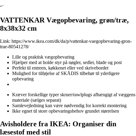
“`
VATTENKAR Vægopbevaring, grøn/træ,
8x38x32 cm
Link:
https://www.ikea.com/dk/da/p/vattenkar-vaegopbevaring-gron-
trae-80541278/
Lille og praktisk vægopbevaring
Hjælper med at holde styr på nøgler, sedler, blade og post
Perfekt til entreen, køkkenet eller ved skrivebordet
Mulighed for tilføjelse af SKÅDIS tilbehør til yderligere
opbevaring
Kræver forskellige typer skruer/rawlplugs afhængigt af væggens
materiale (sælges separat)
Samlevejledning kan være nødvendig for korrekt montering
Ikke egnet til store opbevaringsbehov grundet størrelsen
Avisholdere fra IKEA: Organiser din
læsestof med stil