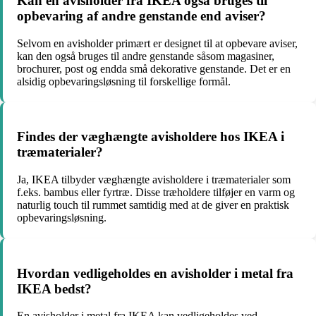
Kan en avisholder fra IKEA også bruges til
opbevaring af andre genstande end aviser?
Selvom en avisholder primært er designet til at opbevare aviser,
kan den også bruges til andre genstande såsom magasiner,
brochurer, post og endda små dekorative genstande. Det er en
alsidig opbevaringsløsning til forskellige formål.
Findes der væghængte avisholdere hos IKEA i
træmaterialer?
Ja, IKEA tilbyder væghængte avisholdere i træmaterialer som
f.eks. bambus eller fyrtræ. Disse træholdere tilføjer en varm og
naturlig touch til rummet samtidig med at de giver en praktisk
opbevaringsløsning.
Hvordan vedligeholdes en avisholder i metal fra
IKEA bedst?
En avisholder i metal fra IKEA kan vedligeholdes ved