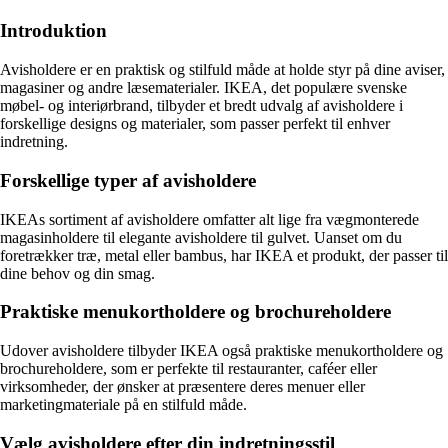
Introduktion
Avisholdere er en praktisk og stilfuld måde at holde styr på dine aviser,
magasiner og andre læsematerialer. IKEA, det populære svenske
møbel- og interiørbrand, tilbyder et bredt udvalg af avisholdere i
forskellige designs og materialer, som passer perfekt til enhver
indretning.
Forskellige typer af avisholdere
IKEAs sortiment af avisholdere omfatter alt lige fra vægmonterede
magasinholdere til elegante avisholdere til gulvet. Uanset om du
foretrækker træ, metal eller bambus, har IKEA et produkt, der passer til
dine behov og din smag.
Praktiske menukortholdere og brochureholdere
Udover avisholdere tilbyder IKEA også praktiske menukortholdere og
brochureholdere, som er perfekte til restauranter, caféer eller
virksomheder, der ønsker at præsentere deres menuer eller
marketingmateriale på en stilfuld måde.
Vælg avisholdere efter din indretningsstil