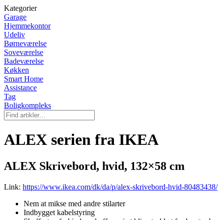
Kategorier
Garage
Hjemmekontor
Udeliv
Børneværelse
Soveværelse
Badeværelse
Køkken
Smart Home
Assistance
Tag
Boligkompleks
ALEX serien fra IKEA
ALEX Skrivebord, hvid, 132×58 cm
Link:
https://www.ikea.com/dk/da/p/alex-skrivebord-hvid-80483438/
Nem at mikse med andre stilarter
Indbygget kabelstyring