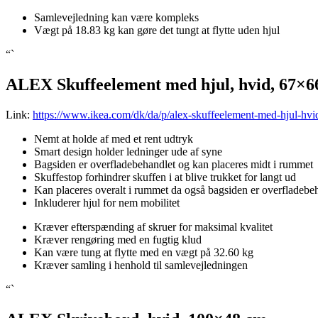
Samlevejledning kan være kompleks
Vægt på 18.83 kg kan gøre det tungt at flytte uden hjul
“`
ALEX Skuffeelement med hjul, hvid, 67×6
Link:
https://www.ikea.com/dk/da/p/alex-skuffeelement-med-hjul-hv
Nemt at holde af med et rent udtryk
Smart design holder ledninger ude af syne
Bagsiden er overfladebehandlet og kan placeres midt i rummet
Skuffestop forhindrer skuffen i at blive trukket for langt ud
Kan placeres overalt i rummet da også bagsiden er overfladebe
Inkluderer hjul for nem mobilitet
Kræver efterspænding af skruer for maksimal kvalitet
Kræver rengøring med en fugtig klud
Kan være tung at flytte med en vægt på 32.60 kg
Kræver samling i henhold til samlevejledningen
“`