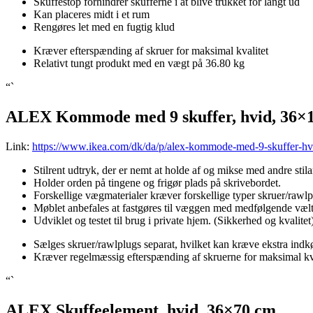
Skuffestop forhindrer skufferne i at blive trukket for langt ud
Kan placeres midt i et rum
Rengøres let med en fugtig klud
Kræver efterspænding af skruer for maksimal kvalitet
Relativt tungt produkt med en vægt på 36.80 kg
“`
ALEX Kommode med 9 skuffer, hvid, 36×
Link:
https://www.ikea.com/dk/da/p/alex-kommode-med-9-skuffer-h
Stilrent udtryk, der er nemt at holde af og mikse med andre stilar
Holder orden på tingene og frigør plads på skrivebordet.
Forskellige vægmaterialer kræver forskellige typer skruer/rawlpl
Møblet anbefales at fastgøres til væggen med medfølgende vælte
Udviklet og testet til brug i private hjem. (Sikkerhed og kvalitet
Sælges skruer/rawlplugs separat, hvilket kan kræve ekstra indkø
Kræver regelmæssig efterspænding af skruerne for maksimal kva
“`
ALEX Skuffeelement, hvid, 36×70 cm