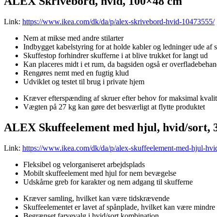
ALEX Skrivebord, hvid, 100×48 cm
Link:
https://www.ikea.com/dk/da/p/alex-skrivebord-hvid-10473555/
Nem at mikse med andre stilarter
Indbygget kabelstyring for at holde kabler og ledninger ude af 
Skuffestop forhindrer skufferne i at blive trukket for langt ud
Kan placeres midt i et rum, da bagsiden også er overfladebehan
Rengøres nemt med en fugtig klud
Udviklet og testet til brug i private hjem
Kræver efterspænding af skruer efter behov for maksimal kvalit
Vægten på 27 kg kan gøre det besværligt at flytte produktet
ALEX Skuffeelement med hjul, hvid/sort,
Link:
https://www.ikea.com/dk/da/p/alex-skuffeelement-med-hjul-hvi
Fleksibel og velorganiseret arbejdsplads
Mobilt skuffeelement med hjul for nem bevægelse
Udskårne greb for karakter og nem adgang til skufferne
Kræver samling, hvilket kan være tidskrævende
Skuffeelementet er lavet af spånplade, hvilket kan være mindre
Begrænset farvevalg i hvid/sort kombination