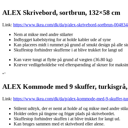
“`
ALEX Skrivebord, sortbrun, 132×58 cm
Link:
https://www.ikea.com/dk/da/p/alex-skrivebord-sortbrun-004834
Nem at mikse med andre stilarter
Indbygget kabelstyring for at holde kabler ude af syne
Kan placeres midt i rummet på grund af smukt design på alle si
Skuffestop forhindrer skufferne i at blive trukket for langt ud
Kan være tungt at flytte på grund af vægten (36.80 kg)
Kræver vedligeholdelse ved efterspænding af skruer for maksim
“`
ALEX Kommode med 9 skuffer, turkisgrå,
Link:
https://www.ikea.com/dk/da/p/alex-kommode-med-9-skuffer-tu
Stilrent udtryk, der er nemt at holde af og mikse med andre stilar
Holder orden på tingene og frigør plads på skrivebordet.
Skuffestop forhindrer skuffen i at blive trukket for langt ud.
Kan bruges sammen med et skrivebord eller alene.