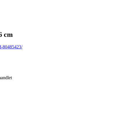
6 cm
id-80485423/
handlet