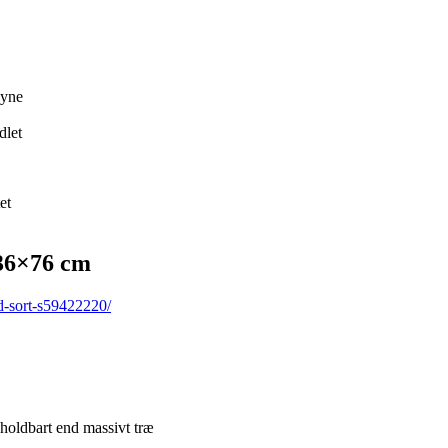
syne
dlet
et
 36×76 cm
d-sort-s59422220/
 holdbart end massivt træ