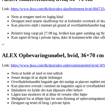
Link:
https://www.ikea.com/dk/da/p/alex-skuffeelement-hvid-004735
Nem at rengøre med en fugtig klud
Designet med smarte skuffestop for at forhindre overtræk af sk
Kan placeres midt i rummet på grund af overfladebehandlet bag
Relativt tung vægt på 27.98 kg, hvilket kan gøre samling og fl
Kun egnet til brug i private hjem, ikke til kommercielle eller off
“`
ALEX Opbevaringsmøbel, hvid, 36×70 cm
Link:
https://www.ikea.com/dk/da/p/alex-opbevaringsmobel-hvid-50
Nem at holde af med et rent udtryk
Smart design til at skjule ledninger
Overfladebehandlet bagside gør det muligt at placere møblet m
Kan placeres overalt i rummet da bagsiden også er overfladebe
Inkluderer en hylde der kan tilpasses efter behov
Lågen kan monteres til at åbne til venstre eller højre
Mulighed for at tilføje hjul for nem flytning af opbevaringsløsn
Designet og testet til brug i private hjem