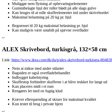
Muliggør nem flytning af opbevaringselementer
Gummibelagte hjul der ruller blødt på alle slags gulve
Kan bruges til at rulle skuffeelementer ind under skrivebordet
Maksimal belastning på 20 kg pr. hjul
Begrænset til 20 kg maksimal belastning pr. hjul
Kan muligvis være ustabilt på ujævne overflader
“`
ALEX Skrivebord, turkisgrå, 132×58 cm
Link:
https://www.ikea.com/dk/da/p/alex-skrivebord-turkisgra-80483
Nem at mikse med andre stilarter
Bagsiden er også overfladebehandlet
Indbygget kabelstyring
Skuffestop forhindrer skufferne i at blive trukket for langt ud
Kan placeres midt i et rum
Rengøres let med en fugtig klud
Kræver efterspænding af skruer for maksimal kvalitet
Kun testet til brug i private hjem