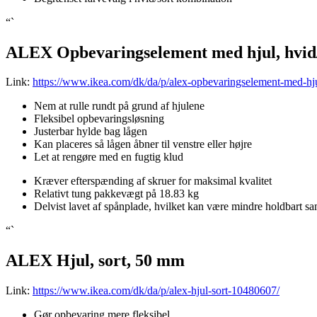
“`
ALEX Opbevaringselement med hjul, hvid/
Link:
https://www.ikea.com/dk/da/p/alex-opbevaringselement-med-hj
Nem at rulle rundt på grund af hjulene
Fleksibel opbevaringsløsning
Justerbar hylde bag lågen
Kan placeres så lågen åbner til venstre eller højre
Let at rengøre med en fugtig klud
Kræver efterspænding af skruer for maksimal kvalitet
Relativt tung pakkevægt på 18.83 kg
Delvist lavet af spånplade, hvilket kan være mindre holdbart 
“`
ALEX Hjul, sort, 50 mm
Link:
https://www.ikea.com/dk/da/p/alex-hjul-sort-10480607/
Gør opbevaring mere fleksibel