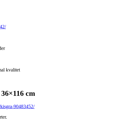
42/
der
al kvalitet
 36×116 cm
rkisgra-90483452/
ter.