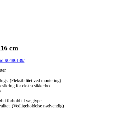
116 cm
vid-90486139/
ter.
ugs. (Fleksibilitet ved montering)
sikring for ekstra sikkerhed.
)
b i forhold til vægtype.
litet. (Vedligeholdelse nødvendig)