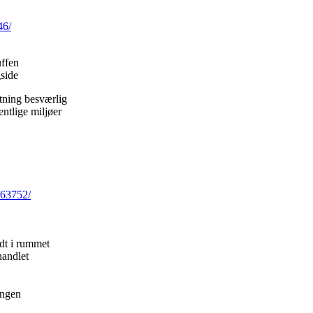
46/
uffen
side
ytning besværlig
entlige miljøer
563752/
idt i rummet
handlet
ingen