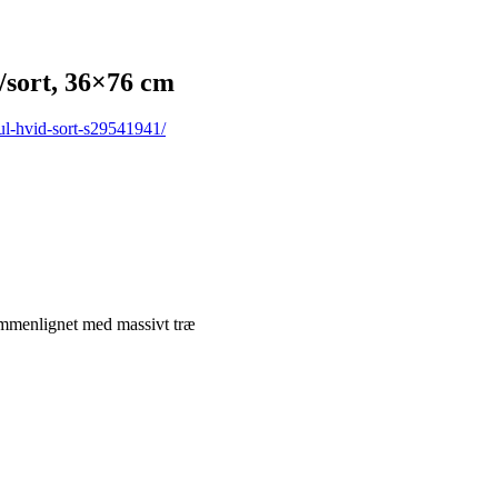
sort, 36×76 cm
ul-hvid-sort-s29541941/
sammenlignet med massivt træ