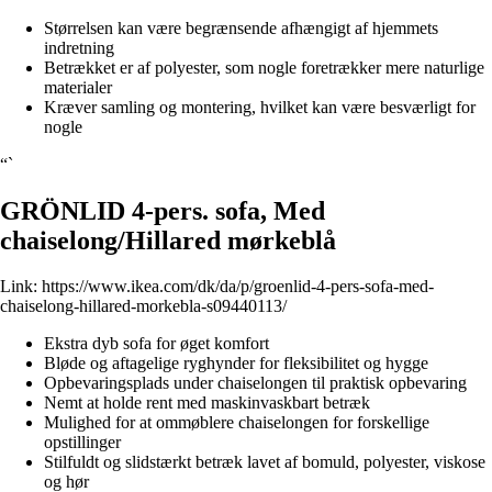
Størrelsen kan være begrænsende afhængigt af hjemmets
indretning
Betrækket er af polyester, som nogle foretrækker mere naturlige
materialer
Kræver samling og montering, hvilket kan være besværligt for
nogle
“`
GRÖNLID 4-pers. sofa, Med
chaiselong/Hillared mørkeblå
Link:
https://www.ikea.com/dk/da/p/groenlid-4-pers-sofa-med-
chaiselong-hillared-morkebla-s09440113/
Ekstra dyb sofa for øget komfort
Bløde og aftagelige ryghynder for fleksibilitet og hygge
Opbevaringsplads under chaiselongen til praktisk opbevaring
Nemt at holde rent med maskinvaskbart betræk
Mulighed for at ommøblere chaiselongen for forskellige
opstillinger
Stilfuldt og slidstærkt betræk lavet af bomuld, polyester, viskose
og hør