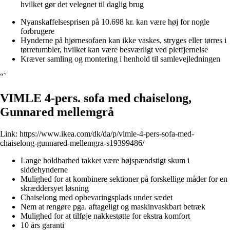
hvilket gør det velegnet til daglig brug
Nyanskaffelsesprisen på 10.698 kr. kan være høj for nogle
forbrugere
Hynderne på hjørnesofaen kan ikke vaskes, stryges eller tørres i
tørretumbler, hvilket kan være besværligt ved pletfjernelse
Kræver samling og montering i henhold til samlevejledningen
“`
VIMLE 4-pers. sofa med chaiselong,
Gunnared mellemgrå
Link:
https://www.ikea.com/dk/da/p/vimle-4-pers-sofa-med-
chaiselong-gunnared-mellemgra-s19399486/
Lange holdbarhed takket være højspændstigt skum i
siddehynderne
Mulighed for at kombinere sektioner på forskellige måder for en
skræddersyet løsning
Chaiselong med opbevaringsplads under sædet
Nem at rengøre pga. aftageligt og maskinvaskbart betræk
Mulighed for at tilføje nakkestøtte for ekstra komfort
10 års garanti