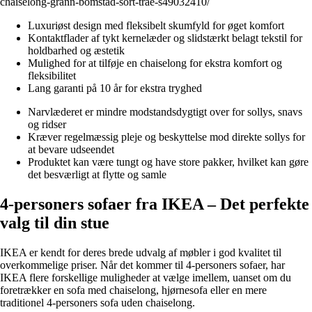
chaiselong-grann-bomstad-sort-trae-s49032410/
Luxuriøst design med fleksibelt skumfyld for øget komfort
Kontaktflader af tykt kernelæder og slidstærkt belagt tekstil for
holdbarhed og æstetik
Mulighed for at tilføje en chaiselong for ekstra komfort og
fleksibilitet
Lang garanti på 10 år for ekstra tryghed
Narvlæderet er mindre modstandsdygtigt over for sollys, snavs
og ridser
Kræver regelmæssig pleje og beskyttelse mod direkte sollys for
at bevare udseendet
Produktet kan være tungt og have store pakker, hvilket kan gøre
det besværligt at flytte og samle
4-personers sofaer fra IKEA – Det perfekte
valg til din stue
IKEA er kendt for deres brede udvalg af møbler i god kvalitet til
overkommelige priser. Når det kommer til 4-personers sofaer, har
IKEA flere forskellige muligheder at vælge imellem, uanset om du
foretrækker en sofa med chaiselong, hjørnesofa eller en mere
traditionel 4-personers sofa uden chaiselong.