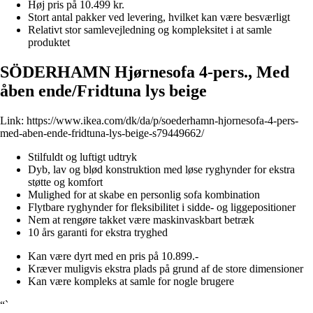
Høj pris på 10.499 kr.
Stort antal pakker ved levering, hvilket kan være besværligt
Relativt stor samlevejledning og kompleksitet i at samle
produktet
SÖDERHAMN Hjørnesofa 4-pers., Med
åben ende/Fridtuna lys beige
Link:
https://www.ikea.com/dk/da/p/soederhamn-hjornesofa-4-pers-
med-aben-ende-fridtuna-lys-beige-s79449662/
Stilfuldt og luftigt udtryk
Dyb, lav og blød konstruktion med løse ryghynder for ekstra
støtte og komfort
Mulighed for at skabe en personlig sofa kombination
Flytbare ryghynder for fleksibilitet i sidde- og liggepositioner
Nem at rengøre takket være maskinvaskbart betræk
10 års garanti for ekstra tryghed
Kan være dyrt med en pris på 10.899.-
Kræver muligvis ekstra plads på grund af de store dimensioner
Kan være kompleks at samle for nogle brugere
“`