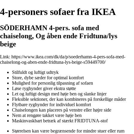
4-personers sofaer fra IKEA
SÖDERHAMN 4-pers. sofa med
chaiselong, Og åben ende Fridtuna/lys
beige
Link:
https://www.ikea.com/dk/da/p/soederhamn-4-pers-sofa-med-
chaiselong-og-aben-ende-fridtuna-lys-beige-s59449700/
Stilfuldt og luftigt udtryk
Store, dybe sæder for optimal komfort
Mulighed for personlig tilpasning af sofaen
Løse ryghynder giver ekstra støtte
Let og luftigt design med høje ben og slanke linjer
Fleksible sektioner, der kan kombineres på forskellige måder
Flytbare ryghynder for individuel komfort
Chaiselongen kan placeres på venstre eller højre side
Nem at rengøre takket være høje ben
Maskinvaskbart betræk af stærkt FRIDTUNA-stof
Størrelsen kan være begrænsende for mindre stuer eller rum