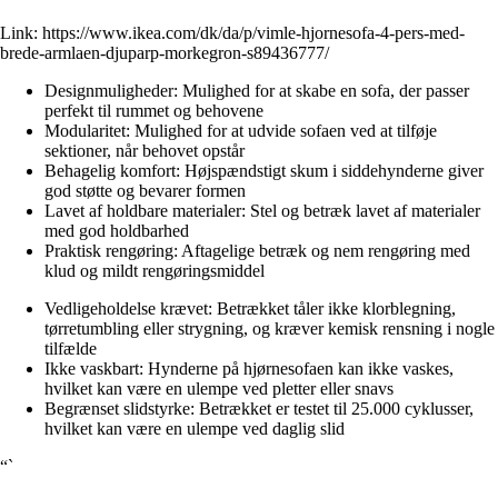
Link:
https://www.ikea.com/dk/da/p/vimle-hjornesofa-4-pers-med-
brede-armlaen-djuparp-morkegron-s89436777/
Designmuligheder: Mulighed for at skabe en sofa, der passer
perfekt til rummet og behovene
Modularitet: Mulighed for at udvide sofaen ved at tilføje
sektioner, når behovet opstår
Behagelig komfort: Højspændstigt skum i siddehynderne giver
god støtte og bevarer formen
Lavet af holdbare materialer: Stel og betræk lavet af materialer
med god holdbarhed
Praktisk rengøring: Aftagelige betræk og nem rengøring med
klud og mildt rengøringsmiddel
Vedligeholdelse krævet: Betrækket tåler ikke klorblegning,
tørretumbling eller strygning, og kræver kemisk rensning i nogle
tilfælde
Ikke vaskbart: Hynderne på hjørnesofaen kan ikke vaskes,
hvilket kan være en ulempe ved pletter eller snavs
Begrænset slidstyrke: Betrækket er testet til 25.000 cyklusser,
hvilket kan være en ulempe ved daglig slid
“`