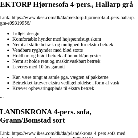
EKTORP Hjørnesofa 4-pers., Hallarp grå
Link:
https://www.ikea.com/dk/da/p/ektorp-hjornesofa-4-pers-hallarp-
gra-s09319956/
Tidløst design
Komfortable hynder med højspændstigt skum
Nemt at skifte betræk og mulighed for ekstra betræk
Vendbare ryghynder med blød støtte
Holdbart og blødt betræk af bomuld/polyester
Nemt at holde rent og maskinvaskbart betræk
Leveres med 10 års garanti
Kan være tungt at samle pga. vægten af pakkerne
Betrækket kræver ekstra vedligeholdelse i form af vask
Kræver opbevaringsplads til ekstra betræk
“`
LANDSKRONA 4-pers. sofa,
Grann/Bomstad sort
Link:
https://www.ikea.com/dk/da/p/landskrona-4-pers-sofa-med-