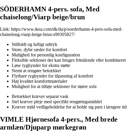
SÖDERHAMN 4-pers. sofa, Med
chaiselong/Viarp beige/brun
Link:
https://www.ikea.com/dk/da/p/soederhamn-4-pers-sofa-med-
chaiselong-viarp-beige-brun-s99305827/
Stilfuldt og luftigt udtryk
Store, dybe sæder for komfort
Mulighed for personlig konfiguration
Fleksible sektioner der kan bruges fritstående eller kombineret
Løse ryghynder for ekstra støtte
Nemt at rengøre betrækket
Flytbare ryghynder for tilpasning af komfort
Høj kvalitet komfortmaterialer
Mulighed for at tilføje sektioner for større sofa
Betrækket kræver separat vask
Stel kræver pleje med specifikt rengøringsmiddel
Kræver mild vedligeholdelse for at holde sig pæn i længere tid
VIMLE Hjørnesofa 4-pers., Med brede
armlæn/Djuparp mørkegrøn