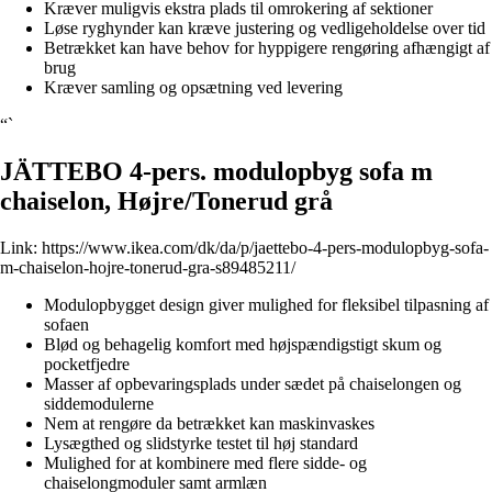
Kræver muligvis ekstra plads til omrokering af sektioner
Løse ryghynder kan kræve justering og vedligeholdelse over tid
Betrækket kan have behov for hyppigere rengøring afhængigt af
brug
Kræver samling og opsætning ved levering
“`
JÄTTEBO 4-pers. modulopbyg sofa m
chaiselon, Højre/Tonerud grå
Link:
https://www.ikea.com/dk/da/p/jaettebo-4-pers-modulopbyg-sofa-
m-chaiselon-hojre-tonerud-gra-s89485211/
Modulopbygget design giver mulighed for fleksibel tilpasning af
sofaen
Blød og behagelig komfort med højspændigstigt skum og
pocketfjedre
Masser af opbevaringsplads under sædet på chaiselongen og
siddemodulerne
Nem at rengøre da betrækket kan maskinvaskes
Lysægthed og slidstyrke testet til høj standard
Mulighed for at kombinere med flere sidde- og
chaiselongmoduler samt armlæn