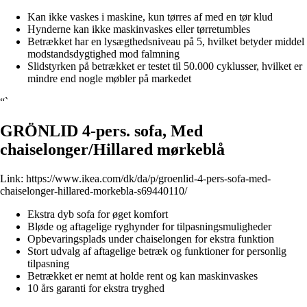
Kan ikke vaskes i maskine, kun tørres af med en tør klud
Hynderne kan ikke maskinvaskes eller tørretumbles
Betrækket har en lysægthedsniveau på 5, hvilket betyder middel
modstandsdygtighed mod falmning
Slidstyrken på betrækket er testet til 50.000 cyklusser, hvilket er
mindre end nogle møbler på markedet
“`
GRÖNLID 4-pers. sofa, Med
chaiselonger/Hillared mørkeblå
Link:
https://www.ikea.com/dk/da/p/groenlid-4-pers-sofa-med-
chaiselonger-hillared-morkebla-s69440110/
Ekstra dyb sofa for øget komfort
Bløde og aftagelige ryghynder for tilpasningsmuligheder
Opbevaringsplads under chaiselongen for ekstra funktion
Stort udvalg af aftagelige betræk og funktioner for personlig
tilpasning
Betrækket er nemt at holde rent og kan maskinvaskes
10 års garanti for ekstra tryghed