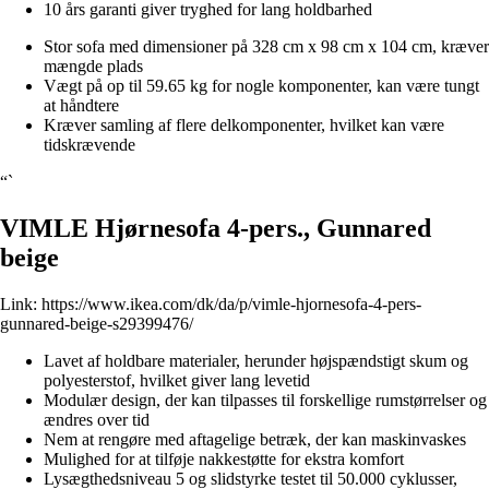
10 års garanti giver tryghed for lang holdbarhed
Stor sofa med dimensioner på 328 cm x 98 cm x 104 cm, kræver
mængde plads
Vægt på op til 59.65 kg for nogle komponenter, kan være tungt
at håndtere
Kræver samling af flere delkomponenter, hvilket kan være
tidskrævende
“`
VIMLE Hjørnesofa 4-pers., Gunnared
beige
Link:
https://www.ikea.com/dk/da/p/vimle-hjornesofa-4-pers-
gunnared-beige-s29399476/
Lavet af holdbare materialer, herunder højspændstigt skum og
polyesterstof, hvilket giver lang levetid
Modulær design, der kan tilpasses til forskellige rumstørrelser og
ændres over tid
Nem at rengøre med aftagelige betræk, der kan maskinvaskes
Mulighed for at tilføje nakkestøtte for ekstra komfort
Lysægthedsniveau 5 og slidstyrke testet til 50.000 cyklusser,